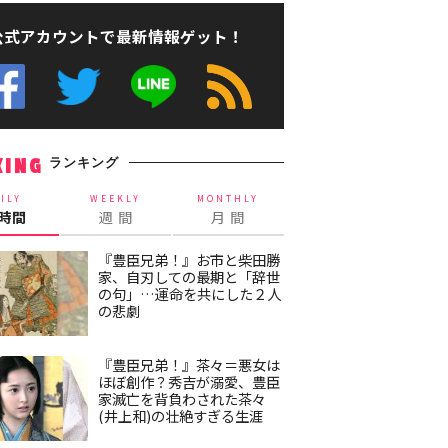
公式アカウントで最新情報ゲット！
ランキング
KING
ILY
WEEKLY
MONTHLY
4時間
週 間
月 間
『豊臣兄弟！』お市と柴田勝
家、自刃しての最期と「辞世
の句」…運命を共にした２人
の悲劇
『豊臣兄弟！』茶々＝悪女は
ほぼ創作？秀吉が溺愛、豊臣
家滅亡を背負わされた茶々
(井上和)の壮絶すぎる生涯