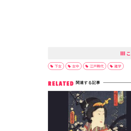
こ
下女
女中
江戸時代
雑学
関連する記事
RELATED