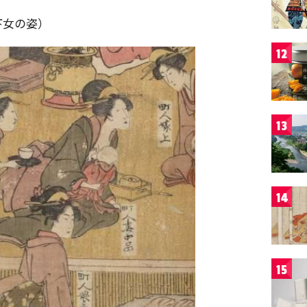
下女の姿）
12
13
14
15