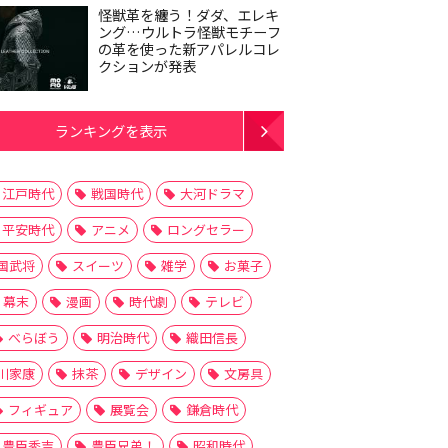
怪獣革を纏う！ダダ、エレキ
ング…ウルトラ怪獣モチーフ
の革を使った新アパレルコレ
クションが発表
ランキングを表示
江戸時代
戦国時代
大河ドラマ
平安時代
アニメ
ロングセラー
国武将
スイーツ
雑学
お菓子
幕末
漫画
時代劇
テレビ
べらぼう
明治時代
織田信長
川家康
抹茶
デザイン
文房具
フィギュア
展覧会
鎌倉時代
豊臣秀吉
豊臣兄弟！
昭和時代