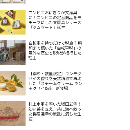
コンビニおにぎりが文房具
に！コンビニの定番商品をモ
チーフにした文房具シリーズ
『ジムマート』誕生
自転車を持つだけで税金？ 昭
和まで続いた「自転車税」の
意外な歴史と脱税が横行した
理由
【季節・数量限定】キンモク
セイの香りを天然精油で再現
した「スチームクリーム キン
モクセイ&茶」新登場
村上水軍を率いた戦国武将！
幼い弟を支え、共に海へ散っ
た得居通幸の波乱に満ちた生
涯