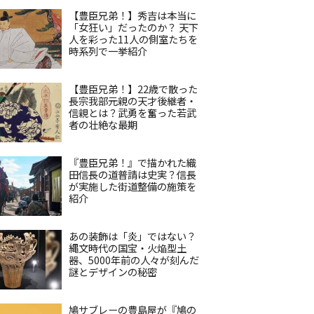
【豊臣兄弟！】秀吉は本当に
「女狂い」だったのか？ 天下
人を彩った11人の側室たちを
時系列で一挙紹介
【豊臣兄弟！】22歳で散った
長宗我部元親の天才後継者・
信親とは？武勇を奮った若武
者の壮絶な最期
『豊臣兄弟！』で描かれた織
田信長の道普請は史実？信長
が実施した街道整備の施策を
紹介
あの装飾は「炎」ではない？
縄文時代の国宝・火焔型土
器、5000年前の人々が刻んだ
謎とデザインの秘密
鳩サブレーの豊島屋が『鳩の