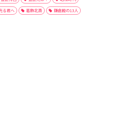
光る君へ
葛飾北斎
鎌倉殿の13人