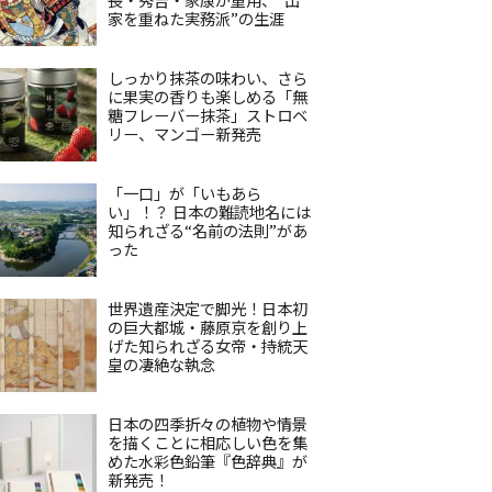
家を重ねた実務派”の生涯
しっかり抹茶の味わい、さら
に果実の香りも楽しめる「無
糖フレーバー抹茶」ストロベ
リー、マンゴー新発売
「一口」が「いもあら
い」！？ 日本の難読地名には
知られざる“名前の法則”があ
った
世界遺産決定で脚光！日本初
の巨大都城・藤原京を創り上
げた知られざる女帝・持統天
皇の凄絶な執念
日本の四季折々の植物や情景
を描くことに相応しい色を集
めた水彩色鉛筆『色辞典』が
新発売！