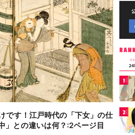
RAN
DA
2
1
2
けです！江戸時代の「下女」の仕
中」との違いは何？:2ページ目