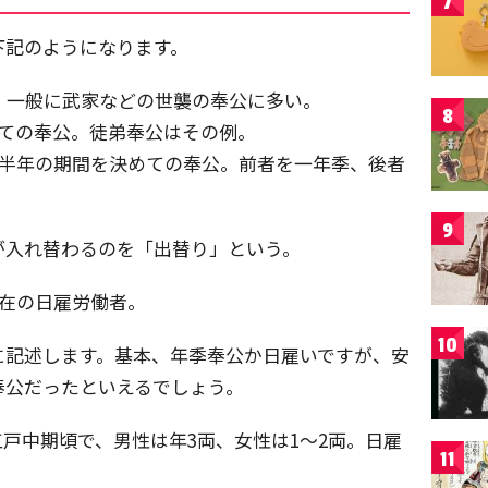
7
下記のようになります。
。一般に武家などの世襲の奉公に多い。
8
めての奉公。徒弟奉公はその例。
は半年の期間を決めての奉公。前者を一年季、後者
9
が入れ替わるのを「出替り」という。
現在の日雇労働者。
10
に記述します。基本、年季奉公か日雇いですが、安
奉公だったといえるでしょう。
戸中期頃で、男性は年3両、女性は1～2両。日雇
11