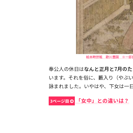
絵本時世粧 歌川豊国 ※一部抜
奉公人の休日は
なんと正月と7月のた
います。それを俗に、藪入り（やぶ
詠まれました。いやはや、下女は一
「女中」との違いは？
3ページ目