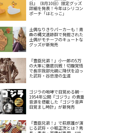
日』（8月10日）限定グッズ
詳細を発表！今年はシリコン
ポーチ「はとっこ」
土偶なりきりパーカーも！青
森の縄文遺跡群で発掘された
土偶がモチーフのキュートな
グッズが新発売
『豊臣兄弟！』小一郎の5万
の大軍に徹底抗戦！切腹覚悟
で長宗我部元親に降伏を迫っ
た武将・谷忠澄の生涯
ゴジラの咆哮で目覚める朝…
1954年公開『ゴジラ』の貴重
音源を搭載した「ゴジラ音声
目覚まし時計」が新発売
『豊臣兄弟！』で萩原護が演
じる武将・小堀正次とは？秀
長・秀吉・家康が重用、“出