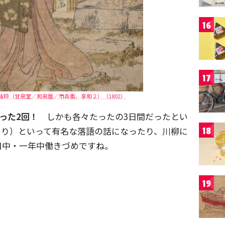
16
17
粋（甘泉堂／和泉屋／市兵衞、享和２）（1802）
った2回！
しかも各々たったの3日間だったとい
いり）といって有名な落語の話になったり、川柳に
18
日中・一年中働きづめですね。
19