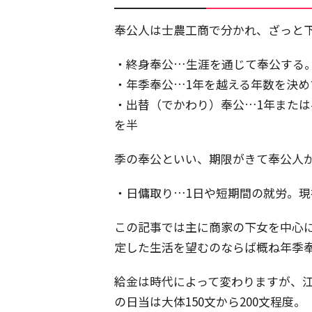
奉公人は士農工商で分かれ、ざっと
・終身奉公…生涯を通じて奉公する
・年季奉公…1年を越える年数を決
・出替（でかわり）奉公…1年また
を半
季の奉公といい、期限がきて奉公人
・日傭取り…1日や短期間の就労。
この記事では主に商家の下女を中心
定した生活を望むのならば概ね年季
給金は時代によって変わりますが、江
の日当は大体150文から200文程度。