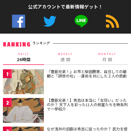
公式アカウントで最新情報ゲット！
ランキング
RANKING
DAILY
WEEKLY
MONTHLY
24時間
週 間
月 間
『豊臣兄弟！』お市と柴田勝家、自刃しての最
1
期と「辞世の句」…運命を共にした２人の悲劇
【豊臣兄弟！】秀吉は本当に「女狂い」だった
2
のか？ 天下人を彩った11人の側室たちを時系列
で一挙紹介
なぜ浅井の旧臣は秀吉に従ったのか？ 武力を使