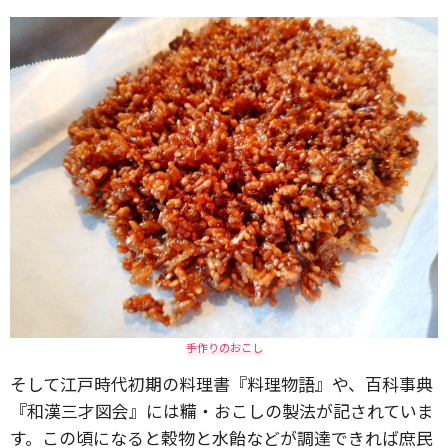
手作りのおこし
そして江戸時代初期の料理書『料理物語』や、百科事典
『和漢三才図会』には糒・おこしの製法が記されていま
す。この頃になると穀物と水飴などが調達できれば庶民