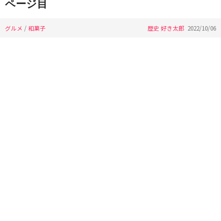
ページ目
グルメ
/
和菓子
歴史 好き太郎
2022/10/06