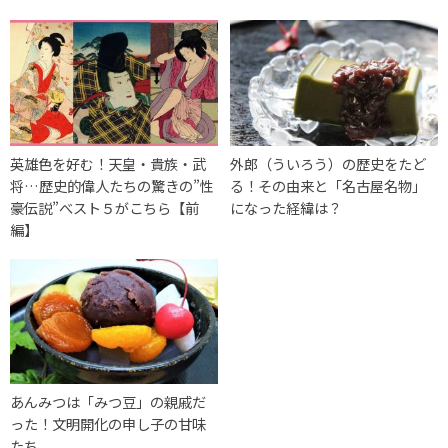
英雄色を好む！天皇・貴族・武
外郎（ういろう）の歴史をたど
将…歴史的偉人たちの驚きの”性
る！その由来と「名古屋名物」
豪伝説”べスト５がこちら【前
になった経緯は？
編】
あんみつは「みつ豆」の親戚だ
った！文明開化の申し子の甘味
たち