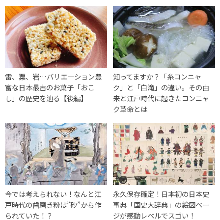
雷、粟、岩…バリエーション豊
知ってますか？「糸コンニャ
富な日本最古のお菓子「おこ
ク」と「白滝」の違い。その由
し」の歴史を辿る【後編】
来と江戸時代に起きたコンニャ
ク革命とは
今では考えられない！なんと江
永久保存確定！日本初の日本史
戸時代の歯磨き粉は”砂”から作
事典「国史大辞典」の絵図ペー
られていた！？
ジが感動レベルでスゴい！