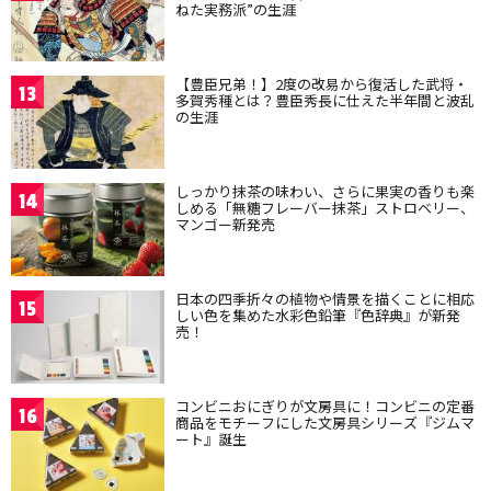
ねた実務派”の生涯
【豊臣兄弟！】2度の改易から復活した武将・
13
多賀秀種とは？豊臣秀長に仕えた半年間と波乱
の生涯
しっかり抹茶の味わい、さらに果実の香りも楽
14
しめる「無糖フレーバー抹茶」ストロベリー、
マンゴー新発売
日本の四季折々の植物や情景を描くことに相応
15
しい色を集めた水彩色鉛筆『色辞典』が新発
売！
コンビニおにぎりが文房具に！コンビニの定番
16
商品をモチーフにした文房具シリーズ『ジムマ
ート』誕生