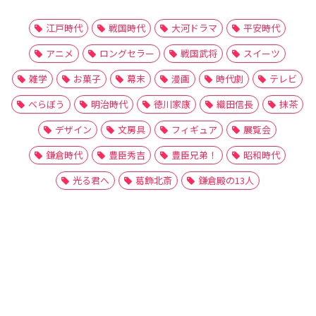
江戸時代
戦国時代
大河ドラマ
平安時代
アニメ
ロングセラー
戦国武将
スイーツ
雑学
お菓子
幕末
漫画
時代劇
テレビ
べらぼう
明治時代
徳川家康
織田信長
抹茶
デザイン
文房具
フィギュア
展覧会
鎌倉時代
豊臣秀吉
豊臣兄弟！
昭和時代
光る君へ
葛飾北斎
鎌倉殿の13人