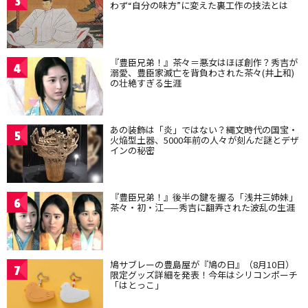
3
わず“自分の味方”に変えた裏工作の技法とは
『豊臣兄弟！』茶々＝悪女はほぼ創作？秀吉が
4
溺愛、豊臣家滅亡を背負わされた茶々(井上和)
の壮絶すぎる生涯
あの装飾は「炎」ではない？縄文時代の国宝・
5
火焔型土器、5000年前の人々が刻んだ謎とデザ
インの秘密
『豊臣兄弟！』後半の鍵を握る「浅井三姉妹」
6
茶々・初・江——秀吉に翻弄された波乱の生涯
鳩サブレーの豊島屋が『鳩の日』（8月10日）
7
限定グッズ詳細を発表！今年はシリコンポーチ
「はとっこ」