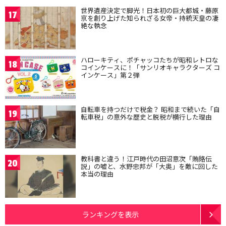
世界遺産決定で脚光！日本初の巨大都城・藤原
17
京を創り上げた知られざる女帝・持統天皇の凄
絶な執念
ハローキティ、ポチャッコたちが昭和レトロな
18
コインケースに！「サンリオキャラクターズ コ
インケース」第２弾
自転車を持つだけで税金？ 昭和まで続いた「自
19
転車税」の意外な歴史と脱税が横行した理由
教科書と違う！江戸時代の田沼意次「賄賂伝
20
説」の嘘と、水野忠邦が「大奥」を敵に回した
本当の理由
ランキングを表示