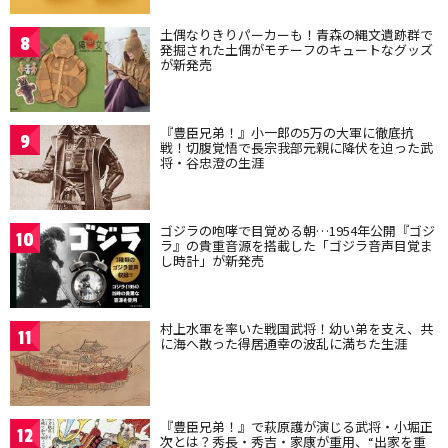
土偶なりきりパーカーも！青森の縄文遺跡群で
8
発掘された土偶がモチーフのキュートなグッズ
が新発売
『豊臣兄弟！』小一郎の5万の大軍に徹底抗
9
戦！切腹覚悟で長宗我部元親に降伏を迫った武
将・谷忠澄の生涯
ゴジラの咆哮で目覚める朝…1954年公開『ゴジ
10
ラ』の貴重音源を搭載した「ゴジラ音声目覚ま
し時計」が新発売
村上水軍を率いた戦国武将！幼い弟を支え、共
11
に海へ散った得居通幸の波乱に満ちた生涯
『豊臣兄弟！』で萩原護が演じる武将・小堀正
12
次とは？秀長・秀吉・家康が重用、“出家を重