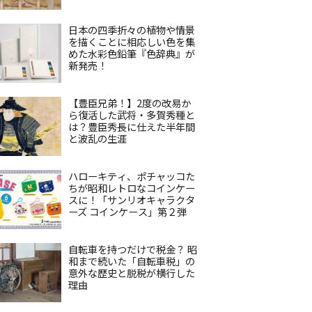
日本の四季折々の植物や情景
を描くことに相応しい色を集
めた水彩色鉛筆『色辞典』が
新発売！
【豊臣兄弟！】2度の改易か
ら復活した武将・多賀秀種と
は？豊臣秀長に仕えた半年間
と波乱の生涯
ハローキティ、ポチャッコた
ちが昭和レトロなコインケー
スに！「サンリオキャラクタ
ーズ コインケース」第２弾
自転車を持つだけで税金？ 昭
和まで続いた「自転車税」の
意外な歴史と脱税が横行した
理由