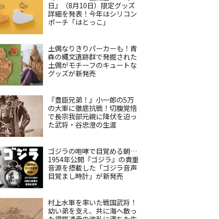
日』（8月10日）限定グッズ
詳細を発表！今年はシリコン
ポーチ「はとっこ」
土偶なりきりパーカーも！青
森の縄文遺跡群で発掘された
土偶がモチーフのキュートな
グッズが新発売
『豊臣兄弟！』小一郎の5万
の大軍に徹底抗戦！切腹覚悟
で長宗我部元親に降伏を迫っ
た武将・谷忠澄の生涯
ゴジラの咆哮で目覚める朝…
1954年公開『ゴジラ』の貴重
音源を搭載した「ゴジラ音声
目覚まし時計」が新発売
村上水軍を率いた戦国武将！
幼い弟を支え、共に海へ散っ
た得居通幸の波乱に満ちた生