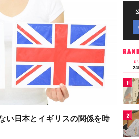
RAN
DA
2
1
2
ない日本とイギリスの関係を時