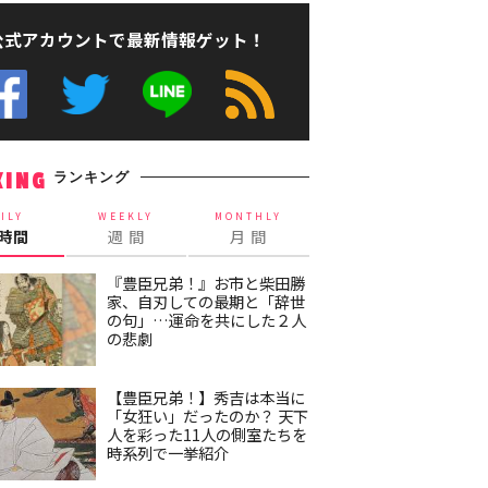
公式アカウントで最新情報ゲット！
ランキング
KING
ILY
WEEKLY
MONTHLY
4時間
週 間
月 間
『豊臣兄弟！』お市と柴田勝
家、自刃しての最期と「辞世
の句」…運命を共にした２人
の悲劇
【豊臣兄弟！】秀吉は本当に
「女狂い」だったのか？ 天下
人を彩った11人の側室たちを
時系列で一挙紹介