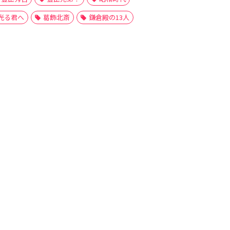
光る君へ
葛飾北斎
鎌倉殿の13人