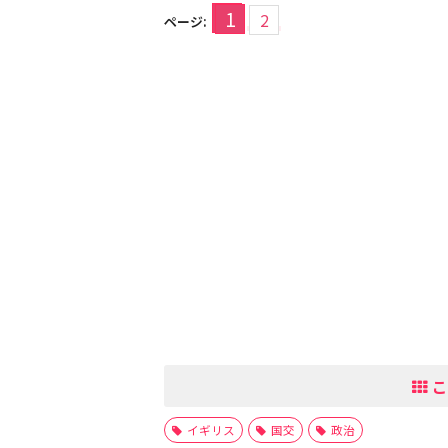
1
2
ページ:
こ
イギリス
国交
政治