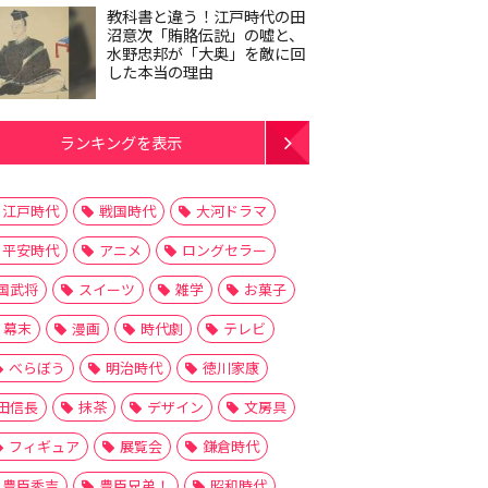
教科書と違う！江戸時代の田
沼意次「賄賂伝説」の嘘と、
水野忠邦が「大奥」を敵に回
した本当の理由
ランキングを表示
江戸時代
戦国時代
大河ドラマ
平安時代
アニメ
ロングセラー
国武将
スイーツ
雑学
お菓子
幕末
漫画
時代劇
テレビ
べらぼう
明治時代
徳川家康
田信長
抹茶
デザイン
文房具
フィギュア
展覧会
鎌倉時代
豊臣秀吉
豊臣兄弟！
昭和時代