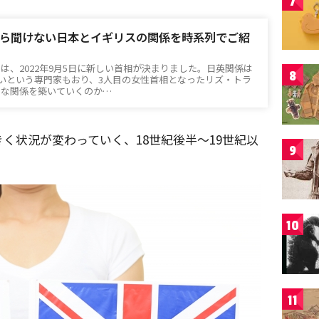
7
ら聞けない日本とイギリスの関係を時系列でご紹
は、2022年9月5日に新しい首相が決まりました。日英関係は
8
良いという専門家もおり、3人目の女性首相となったリズ・トラ
うな関係を築いていくのか…
く状況が変わっていく、18世紀後半～19世紀以
9
。
10
11