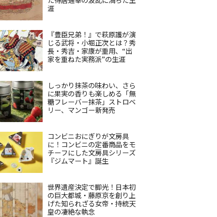
涯
『豊臣兄弟！』で萩原護が演
じる武将・小堀正次とは？秀
長・秀吉・家康が重用、“出
家を重ねた実務派”の生涯
しっかり抹茶の味わい、さら
に果実の香りも楽しめる「無
糖フレーバー抹茶」ストロベ
リー、マンゴー新発売
コンビニおにぎりが文房具
に！コンビニの定番商品をモ
チーフにした文房具シリーズ
『ジムマート』誕生
世界遺産決定で脚光！日本初
の巨大都城・藤原京を創り上
げた知られざる女帝・持統天
皇の凄絶な執念