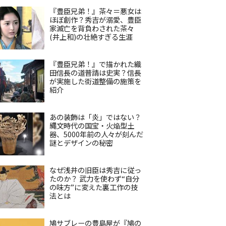
『豊臣兄弟！』茶々＝悪女は
ほぼ創作？秀吉が溺愛、豊臣
家滅亡を背負わされた茶々
(井上和)の壮絶すぎる生涯
『豊臣兄弟！』で描かれた織
田信長の道普請は史実？信長
が実施した街道整備の施策を
紹介
あの装飾は「炎」ではない？
縄文時代の国宝・火焔型土
器、5000年前の人々が刻んだ
謎とデザインの秘密
なぜ浅井の旧臣は秀吉に従っ
たのか？ 武力を使わず“自分
の味方”に変えた裏工作の技
法とは
鳩サブレーの豊島屋が『鳩の