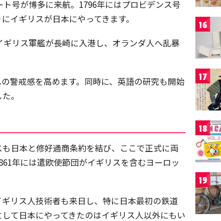
ート号が博多に来航。1796年にはプロビデンス号
りにイギリスが日本にやってきます。
16
。イギリス軍艦が長崎に入港し、オランダ人へ乱暴
17
への警戒感を高めます。同時に、英語の研究も開始
した。
18
リスも日本と修好通商条約を結び、ここで正式に両
861年には遣欧使節団がイギリスを含むヨーロッ
19
イギリス人技術者も来日し、特に日本最初の鉄道
として日本にやってきたのはイギリス人以外にもい