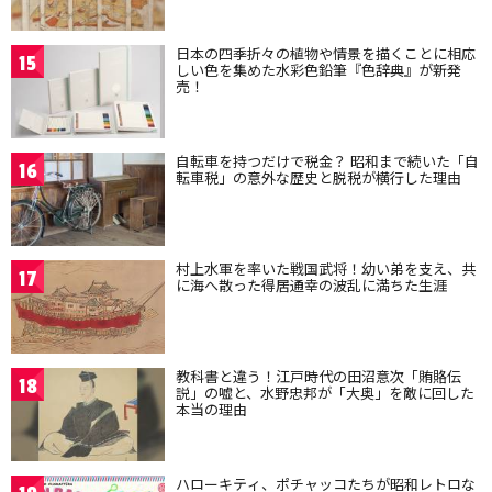
日本の四季折々の植物や情景を描くことに相応
15
しい色を集めた水彩色鉛筆『色辞典』が新発
売！
自転車を持つだけで税金？ 昭和まで続いた「自
16
転車税」の意外な歴史と脱税が横行した理由
村上水軍を率いた戦国武将！幼い弟を支え、共
17
に海へ散った得居通幸の波乱に満ちた生涯
教科書と違う！江戸時代の田沼意次「賄賂伝
18
説」の嘘と、水野忠邦が「大奥」を敵に回した
本当の理由
ハローキティ、ポチャッコたちが昭和レトロな