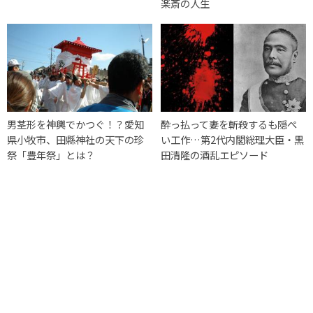
楽斎の人生
男茎形を神輿でかつぐ！？愛知
酔っ払って妻を斬殺するも隠ぺ
県小牧市、田縣神社の天下の珍
い工作…第2代内閣総理大臣・黒
祭「豊年祭」とは？
田清隆の酒乱エピソード