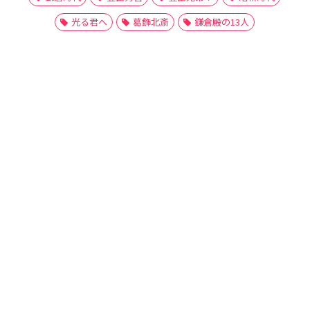
光る君へ
葛飾北斎
鎌倉殿の13人