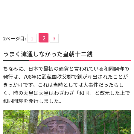
2
2ページ目:
1
3
うまく流通しなかった皇朝十二銭
ちなみに、日本で最初の通貨と言われている和同開珎の
発行は、708年に武蔵国秩父郡で銅が産出されたことが
きっかけです。これは当時としては大事件だったらし
く、時の天皇は天皇はわざわざ「和同」と改元した上で
和同開珎を発行しました。