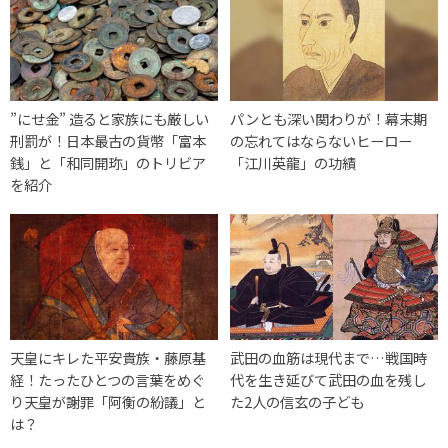
”にせ金” 造ると家族にも厳しい
パンとも深い関わりが！幕末期
刑罰が！日本最古の貨幣「富本
の忘れてはならないヒーロー
銭」と「和同開珎」のトリビア
「江川英龍」の功績
を紹介
天皇にキレた平安貴族・藤原基
武田の血筋は現代まで…戦国時
経！たったひとつの言葉をめぐ
代を生き延びて武田の血を残し
り天皇が謝罪「阿衡の紛議」と
た2人の信玄の子ども
は？