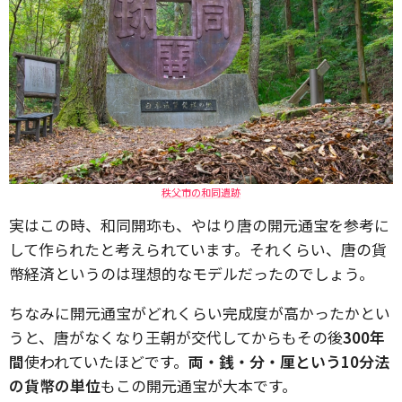
秩父市の和同遺跡
実はこの時、和同開珎も、やはり唐の開元通宝を参考に
して作られたと考えられています。それくらい、唐の貨
幣経済というのは理想的なモデルだったのでしょう。
ちなみに開元通宝がどれくらい完成度が高かったかとい
うと、唐がなくなり王朝が交代してからもその後
300年
間
使われていたほどです。
両・銭・分・厘という10分法
の貨幣の単位
もこの開元通宝が大本です。