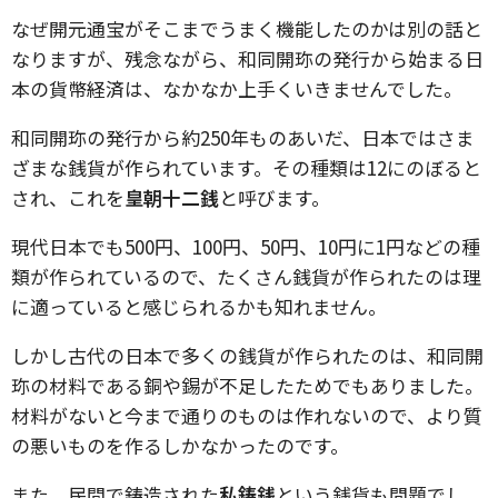
なぜ開元通宝がそこまでうまく機能したのかは別の話と
なりますが、残念ながら、和同開珎の発行から始まる日
本の貨幣経済は、なかなか上手くいきませんでした。
和同開珎の発行から約250年ものあいだ、日本ではさま
ざまな銭貨が作られています。その種類は12にのぼると
され、これを
皇朝十二銭
と呼びます。
現代日本でも500円、100円、50円、10円に1円などの種
類が作られているので、たくさん銭貨が作られたのは理
に適っていると感じられるかも知れません。
しかし古代の日本で多くの銭貨が作られたのは、和同開
珎の材料である銅や錫が不足したためでもありました。
材料がないと今まで通りのものは作れないので、より質
の悪いものを作るしかなかったのです。
また、民間で鋳造された
私鋳銭
という銭貨も問題でし