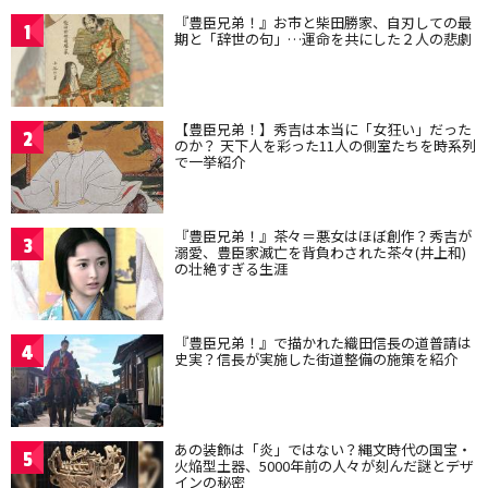
『豊臣兄弟！』お市と柴田勝家、自刃しての最
1
期と「辞世の句」…運命を共にした２人の悲劇
【豊臣兄弟！】秀吉は本当に「女狂い」だった
2
のか？ 天下人を彩った11人の側室たちを時系列
で一挙紹介
『豊臣兄弟！』茶々＝悪女はほぼ創作？秀吉が
3
溺愛、豊臣家滅亡を背負わされた茶々(井上和)
の壮絶すぎる生涯
『豊臣兄弟！』で描かれた織田信長の道普請は
4
史実？信長が実施した街道整備の施策を紹介
あの装飾は「炎」ではない？縄文時代の国宝・
5
火焔型土器、5000年前の人々が刻んだ謎とデザ
インの秘密