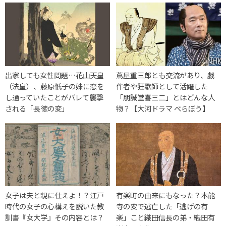
出家しても女性問題…花山天皇
蔦屋重三郎とも交流があり、戯
（法皇）、藤原忯子の妹に恋を
作者や狂歌師として活躍した
し通っていたことがバレて襲撃
「朋誠堂喜三二」とはどんな人
される「長徳の変」
物？【大河ドラマ べらぼう】
女子は夫と親に仕えよ！？江戸
有楽町の由来にもなった？本能
時代の女子の心構えを説いた教
寺の変で逃亡した「逃げの有
訓書『女大学』その内容とは？
楽」こと織田信長の弟・織田有