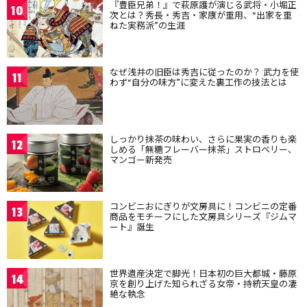
『豊臣兄弟！』で萩原護が演じる武将・小堀正
10
次とは？秀長・秀吉・家康が重用、“出家を重
ねた実務派”の生涯
なぜ浅井の旧臣は秀吉に従ったのか？ 武力を使
11
わず“自分の味方”に変えた裏工作の技法とは
しっかり抹茶の味わい、さらに果実の香りも楽
12
しめる「無糖フレーバー抹茶」ストロベリー、
マンゴー新発売
コンビニおにぎりが文房具に！コンビニの定番
13
商品をモチーフにした文房具シリーズ『ジムマ
ート』誕生
世界遺産決定で脚光！日本初の巨大都城・藤原
14
京を創り上げた知られざる女帝・持統天皇の凄
絶な執念