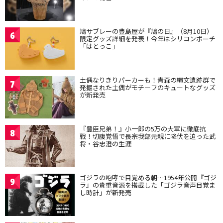
鳩サブレーの豊島屋が『鳩の日』（8月10日）
6
限定グッズ詳細を発表！今年はシリコンポーチ
「はとっこ」
土偶なりきりパーカーも！青森の縄文遺跡群で
7
発掘された土偶がモチーフのキュートなグッズ
が新発売
『豊臣兄弟！』小一郎の5万の大軍に徹底抗
8
戦！切腹覚悟で長宗我部元親に降伏を迫った武
将・谷忠澄の生涯
ゴジラの咆哮で目覚める朝…1954年公開『ゴジ
9
ラ』の貴重音源を搭載した「ゴジラ音声目覚ま
し時計」が新発売