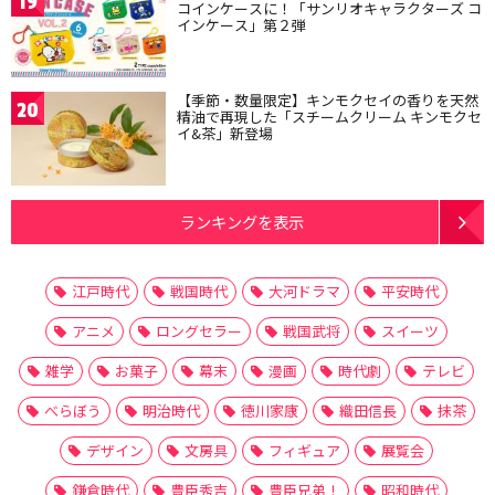
19
コインケースに！「サンリオキャラクターズ コ
インケース」第２弾
【季節・数量限定】キンモクセイの香りを天然
20
精油で再現した「スチームクリーム キンモクセ
イ&茶」新登場
ランキングを表示
江戸時代
戦国時代
大河ドラマ
平安時代
アニメ
ロングセラー
戦国武将
スイーツ
雑学
お菓子
幕末
漫画
時代劇
テレビ
べらぼう
明治時代
徳川家康
織田信長
抹茶
デザイン
文房具
フィギュア
展覧会
鎌倉時代
豊臣秀吉
豊臣兄弟！
昭和時代