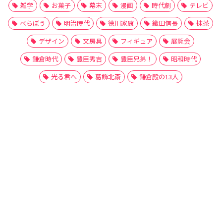
雑学
お菓子
幕末
漫画
時代劇
テレビ
べらぼう
明治時代
徳川家康
織田信長
抹茶
デザイン
文房具
フィギュア
展覧会
鎌倉時代
豊臣秀吉
豊臣兄弟！
昭和時代
光る君へ
葛飾北斎
鎌倉殿の13人