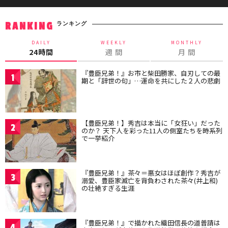
ランキング
RANKING
DAILY
WEEKLY
MONTHLY
24時間
週 間
月 間
『豊臣兄弟！』お市と柴田勝家、自刃しての最
1
期と「辞世の句」…運命を共にした２人の悲劇
【豊臣兄弟！】秀吉は本当に「女狂い」だった
2
のか？ 天下人を彩った11人の側室たちを時系列
で一挙紹介
『豊臣兄弟！』茶々＝悪女はほぼ創作？秀吉が
3
溺愛、豊臣家滅亡を背負わされた茶々(井上和)
の壮絶すぎる生涯
『豊臣兄弟！』で描かれた織田信長の道普請は
4