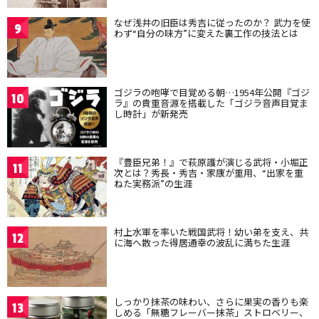
なぜ浅井の旧臣は秀吉に従ったのか？ 武力を使
9
わず“自分の味方”に変えた裏工作の技法とは
ゴジラの咆哮で目覚める朝…1954年公開『ゴジ
10
ラ』の貴重音源を搭載した「ゴジラ音声目覚ま
し時計」が新発売
『豊臣兄弟！』で萩原護が演じる武将・小堀正
11
次とは？秀長・秀吉・家康が重用、“出家を重
ねた実務派”の生涯
村上水軍を率いた戦国武将！幼い弟を支え、共
12
に海へ散った得居通幸の波乱に満ちた生涯
しっかり抹茶の味わい、さらに果実の香りも楽
13
しめる「無糖フレーバー抹茶」ストロベリー、