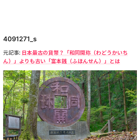
4091271_s
元記事:
日本最古の貨幣？「和同開珎（わどうかいち
ん）」よりも古い「富本銭（ふほんせん）」とは