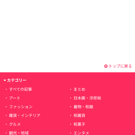
トップに戻る
カテゴリー
すべての記事
まとめ
アート
日本画・浮世絵
ファッション
着物・和服
雑貨・インテリア
和雑貨
グルメ
和菓子
観光・地域
エンタメ