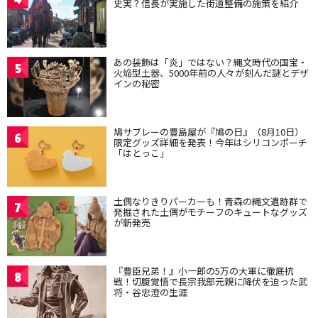
史実？信長が実施した街道整備の施策を紹介
あの装飾は「炎」ではない？縄文時代の国宝・
5
火焔型土器、5000年前の人々が刻んだ謎とデザ
インの秘密
鳩サブレーの豊島屋が『鳩の日』（8月10日）
6
限定グッズ詳細を発表！今年はシリコンポーチ
「はとっこ」
土偶なりきりパーカーも！青森の縄文遺跡群で
7
発掘された土偶がモチーフのキュートなグッズ
が新発売
『豊臣兄弟！』小一郎の5万の大軍に徹底抗
8
戦！切腹覚悟で長宗我部元親に降伏を迫った武
将・谷忠澄の生涯