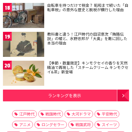
自転車を持つだけで税金？ 昭和まで続いた「自
18
転車税」の意外な歴史と脱税が横行した理由
教科書と違う！江戸時代の田沼意次「賄賂伝
19
説」の嘘と、水野忠邦が「大奥」を敵に回した
本当の理由
【季節・数量限定】キンモクセイの香りを天然
20
精油で再現した「スチームクリーム キンモクセ
イ&茶」新登場
ランキングを表示
江戸時代
戦国時代
大河ドラマ
平安時代
アニメ
ロングセラー
戦国武将
スイーツ