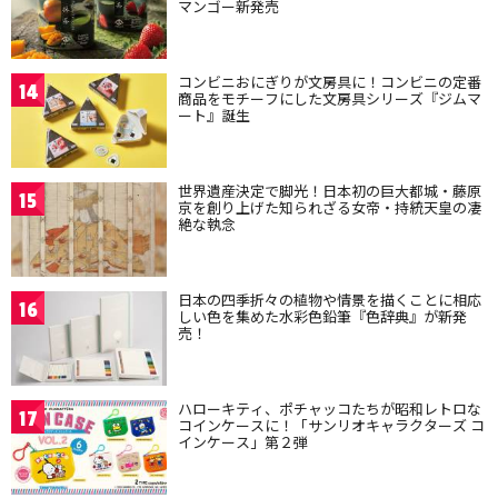
マンゴー新発売
コンビニおにぎりが文房具に！コンビニの定番
14
商品をモチーフにした文房具シリーズ『ジムマ
ート』誕生
世界遺産決定で脚光！日本初の巨大都城・藤原
15
京を創り上げた知られざる女帝・持統天皇の凄
絶な執念
日本の四季折々の植物や情景を描くことに相応
16
しい色を集めた水彩色鉛筆『色辞典』が新発
売！
ハローキティ、ポチャッコたちが昭和レトロな
17
コインケースに！「サンリオキャラクターズ コ
インケース」第２弾