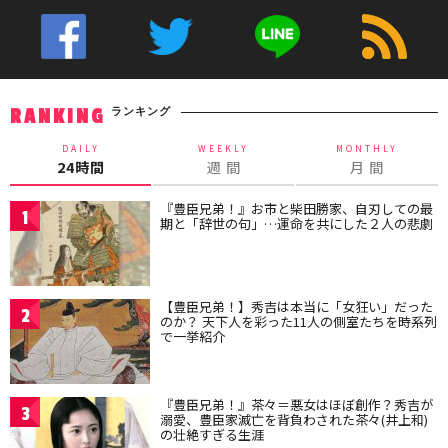
ランキング
RANKING
DAILY
WEEKLY
MONTHLY
24時間
週 間
月 間
『豊臣兄弟！』お市と柴田勝家、自刃しての最
1
期と「辞世の句」…運命を共にした２人の悲劇
【豊臣兄弟！】秀吉は本当に「女狂い」だった
2
のか？ 天下人を彩った11人の側室たちを時系列
で一挙紹介
『豊臣兄弟！』茶々＝悪女はほぼ創作？秀吉が
3
溺愛、豊臣家滅亡を背負わされた茶々(井上和)
の壮絶すぎる生涯