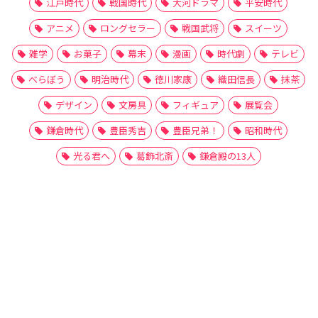
江戸時代
戦国時代
大河ドラマ
平安時代
アニメ
ロングセラー
戦国武将
スイーツ
雑学
お菓子
幕末
漫画
時代劇
テレビ
べらぼう
明治時代
徳川家康
織田信長
抹茶
デザイン
文房具
フィギュア
展覧会
鎌倉時代
豊臣秀吉
豊臣兄弟！
昭和時代
光る君へ
葛飾北斎
鎌倉殿の13人