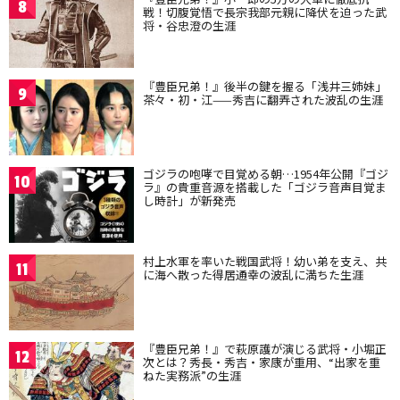
8
戦！切腹覚悟で長宗我部元親に降伏を迫った武
将・谷忠澄の生涯
『豊臣兄弟！』後半の鍵を握る「浅井三姉妹」
9
茶々・初・江——秀吉に翻弄された波乱の生涯
ゴジラの咆哮で目覚める朝…1954年公開『ゴジ
10
ラ』の貴重音源を搭載した「ゴジラ音声目覚ま
し時計」が新発売
村上水軍を率いた戦国武将！幼い弟を支え、共
11
に海へ散った得居通幸の波乱に満ちた生涯
『豊臣兄弟！』で萩原護が演じる武将・小堀正
12
次とは？秀長・秀吉・家康が重用、“出家を重
ねた実務派”の生涯