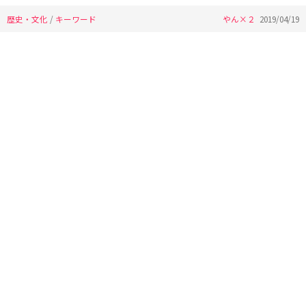
歴史・文化
/
キーワード
やん×２
2019/04/19