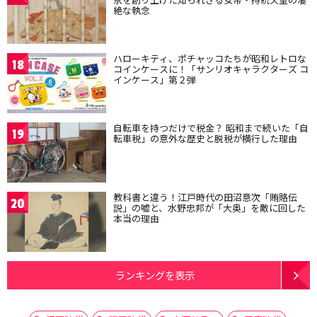
絶な執念
ハローキティ、ポチャッコたちが昭和レトロな
18
コインケースに！「サンリオキャラクターズ コ
インケース」第２弾
自転車を持つだけで税金？ 昭和まで続いた「自
19
転車税」の意外な歴史と脱税が横行した理由
教科書と違う！江戸時代の田沼意次「賄賂伝
20
説」の嘘と、水野忠邦が「大奥」を敵に回した
本当の理由
ランキングを表示