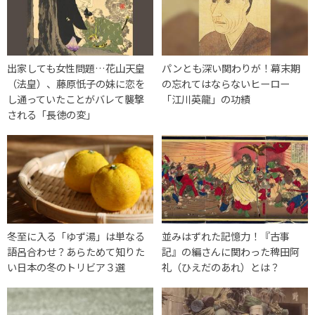
出家しても女性問題…花山天皇
パンとも深い関わりが！幕末期
（法皇）、藤原忯子の妹に恋を
の忘れてはならないヒーロー
し通っていたことがバレて襲撃
「江川英龍」の功績
される「長徳の変」
冬至に入る「ゆず湯」は単なる
並みはずれた記憶力！『古事
語呂合わせ？あらためて知りた
記』の編さんに関わった稗田阿
い日本の冬のトリビア３選
礼（ひえだのあれ）とは？