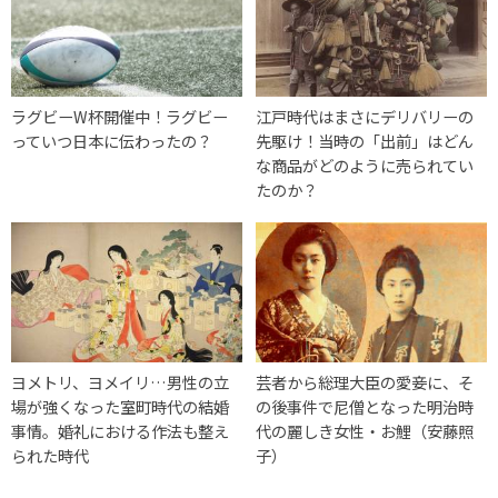
ラグビーW杯開催中！ラグビー
江戸時代はまさにデリバリーの
っていつ日本に伝わったの？
先駆け！当時の「出前」はどん
な商品がどのように売られてい
たのか？
ヨメトリ、ヨメイリ…男性の立
芸者から総理大臣の愛妾に、そ
場が強くなった室町時代の結婚
の後事件で尼僧となった明治時
事情。婚礼における作法も整え
代の麗しき女性・お鯉（安藤照
られた時代
子）