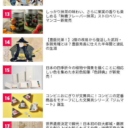
しっかり抹茶の味わい、さらに果実の香りも楽
13
しめる「無糖フレーバー抹茶」ストロベリー、
マンゴー新発売
【豊臣兄弟！】2度の改易から復活した武将・
14
多賀秀種とは？豊臣秀長に仕えた半年間と波乱
の生涯
日本の四季折々の植物や情景を描くことに相応
15
しい色を集めた水彩色鉛筆『色辞典』が新発
売！
コンビニおにぎりが文房具に！コンビニの定番
16
商品をモチーフにした文房具シリーズ『ジムマ
ート』誕生
世界遺産決定で脚光！日本初の巨大都城・藤原
17
京を創り上げた知られざる女帝・持統天皇の凄