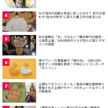
なぜ浅井の旧臣は秀吉に従ったのか？ 武力を使
4
わず“自分の味方”に変えた裏工作の技法とは
あの装飾は「炎」ではない？縄文時代の国宝・
5
火焔型土器、5000年前の人々が刻んだ謎とデザ
インの秘密
鳩サブレーの豊島屋が『鳩の日』（8月10日）
6
限定グッズ詳細を発表！今年はシリコンポーチ
「はとっこ」
土偶なりきりパーカーも！青森の縄文遺跡群で
7
発掘された土偶がモチーフのキュートなグッズ
が新発売
『豊臣兄弟！』小一郎の5万の大軍に徹底抗