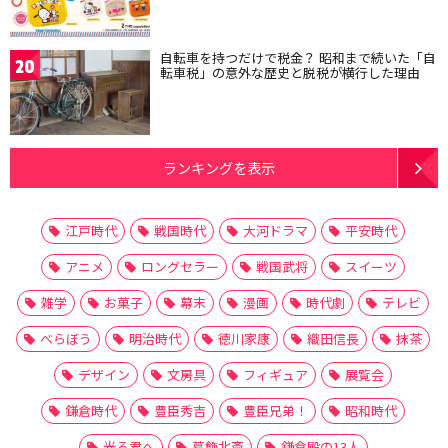
自転車を持つだけで税金？ 昭和まで続いた「自
20
転車税」の意外な歴史と脱税が横行した理由
ランキングを表示
江戸時代
戦国時代
大河ドラマ
平安時代
アニメ
ロングセラー
戦国武将
スイーツ
雑学
お菓子
幕末
漫画
時代劇
テレビ
べらぼう
明治時代
徳川家康
織田信長
抹茶
デザイン
文房具
フィギュア
展覧会
鎌倉時代
豊臣秀吉
豊臣兄弟！
昭和時代
光る君へ
葛飾北斎
鎌倉殿の13人