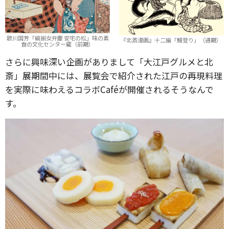
歌川国芳「縞揃女弁慶 安宅の松」味の素
『北斎漫画』十二編「鰻登り」（通期）
食の文化センター蔵（前期）
さらに興味深い企画がありまして「大江戸グルメと北
斎」展期間中には、展覧会で紹介された江戸の再現料理
を実際に味わえるコラボCaféが開催されるそうなんで
す。