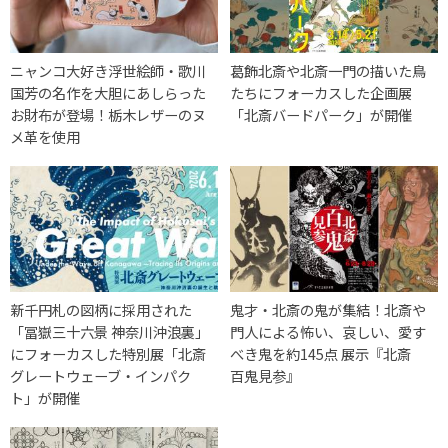
ニャンコ大好き浮世絵師・歌川
葛飾北斎や北斎一門の描いた鳥
国芳の名作を大胆にあしらった
たちにフォーカスした企画展
お財布が登場！栃木レザーのヌ
「北斎バードパーク」が開催
メ革を使用
新千円札の図柄に採用された
鬼才・北斎の鬼が集結！北斎や
「冨嶽三十六景 神奈川沖浪裏」
門人による怖い、哀しい、愛す
にフォーカスした特別展「北斎
べき鬼を約145点 展示『北斎
グレートウェーブ・インパク
百鬼見参』
ト」が開催