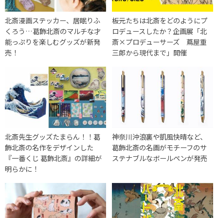
北斎漫画ステッカー、居眠りふ
板元たちは北斎をどのようにプ
くろう…葛飾北斎のマルチな才
ロデュースしたか？企画展「北
能っぷりを楽しむグッズが新発
斎×プロデューサーズ 蔦屋重
売！
三郎から現代まで」開催
北斎先生グッズたまらん！！葛
神奈川沖浪裏や凱風快晴など、
飾北斎の名作をデザインした
葛飾北斎の名画がモチーフのサ
『一番くじ 葛飾北斎』の詳細が
ステナブルなボールペンが発売
明らかに！