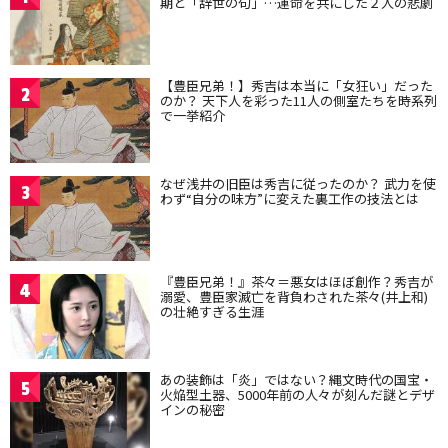
期と「辞世の句」…運命を共にした２人の悲劇
【豊臣兄弟！】秀吉は本当に「女狂い」だった
2
のか？ 天下人を彩った11人の側室たちを時系列
で一挙紹介
なぜ浅井の旧臣は秀吉に従ったのか？ 武力を使
3
わず“自分の味方”に変えた裏工作の技法とは
『豊臣兄弟！』茶々＝悪女はほぼ創作？秀吉が
4
溺愛、豊臣家滅亡を背負わされた茶々(井上和)
の壮絶すぎる生涯
あの装飾は「炎」ではない？縄文時代の国宝・
5
火焔型土器、5000年前の人々が刻んだ謎とデザ
インの秘密