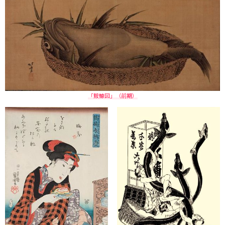
「鮟鱇図」（前期）