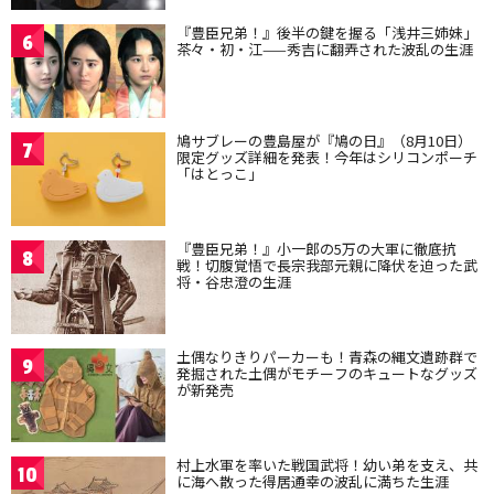
『豊臣兄弟！』後半の鍵を握る「浅井三姉妹」
6
茶々・初・江——秀吉に翻弄された波乱の生涯
鳩サブレーの豊島屋が『鳩の日』（8月10日）
7
限定グッズ詳細を発表！今年はシリコンポーチ
「はとっこ」
『豊臣兄弟！』小一郎の5万の大軍に徹底抗
8
戦！切腹覚悟で長宗我部元親に降伏を迫った武
将・谷忠澄の生涯
土偶なりきりパーカーも！青森の縄文遺跡群で
9
発掘された土偶がモチーフのキュートなグッズ
が新発売
村上水軍を率いた戦国武将！幼い弟を支え、共
10
に海へ散った得居通幸の波乱に満ちた生涯