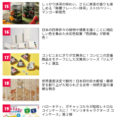
しっかり抹茶の味わい、さらに果実の香りも楽
15
しめる「無糖フレーバー抹茶」ストロベリー、
マンゴー新発売
日本の四季折々の植物や情景を描くことに相応
16
しい色を集めた水彩色鉛筆『色辞典』が新発
売！
コンビニおにぎりが文房具に！コンビニの定番
17
商品をモチーフにした文房具シリーズ『ジムマ
ート』誕生
世界遺産決定で脚光！日本初の巨大都城・藤原
18
京を創り上げた知られざる女帝・持統天皇の凄
絶な執念
ハローキティ、ポチャッコたちが昭和レトロな
19
コインケースに！「サンリオキャラクターズ コ
インケース」第２弾