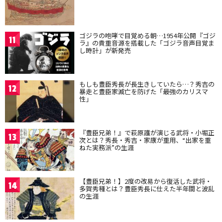
ゴジラの咆哮で目覚める朝…1954年公開『ゴジ
11
ラ』の貴重音源を搭載した「ゴジラ音声目覚ま
し時計」が新発売
もしも豊臣秀長が長生きしていたら…？秀吉の
12
暴走と豊臣家滅亡を防げた「最強のカリスマ
性」
『豊臣兄弟！』で萩原護が演じる武将・小堀正
13
次とは？秀長・秀吉・家康が重用、“出家を重
ねた実務派”の生涯
【豊臣兄弟！】2度の改易から復活した武将・
14
多賀秀種とは？豊臣秀長に仕えた半年間と波乱
の生涯