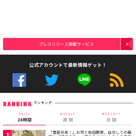
プレスリリース掲載サービス
公式アカウントで最新情報ゲット！
ランキング
RANKING
DAILY
WEEKLY
MONTHLY
24時間
週 間
月 間
『豊臣兄弟！』お市と柴田勝家、自刃しての最
1