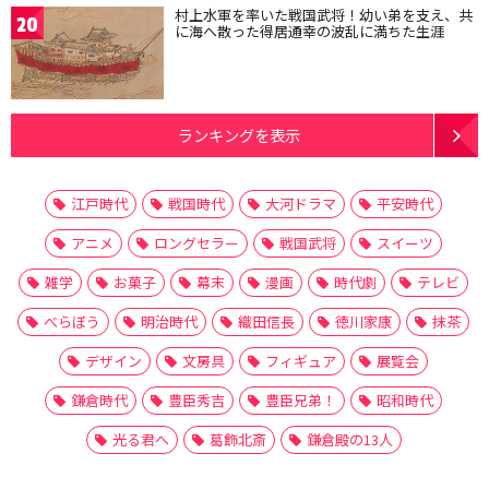
村上水軍を率いた戦国武将！幼い弟を支え、共
20
に海へ散った得居通幸の波乱に満ちた生涯
ランキングを表示
江戸時代
戦国時代
大河ドラマ
平安時代
アニメ
ロングセラー
戦国武将
スイーツ
雑学
お菓子
幕末
漫画
時代劇
テレビ
べらぼう
明治時代
織田信長
徳川家康
抹茶
デザイン
文房具
フィギュア
展覧会
鎌倉時代
豊臣秀吉
豊臣兄弟！
昭和時代
光る君へ
葛飾北斎
鎌倉殿の13人