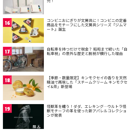
売！
コンビニおにぎりが文房具に！コンビニの定番
16
商品をモチーフにした文房具シリーズ『ジムマ
ート』誕生
自転車を持つだけで税金？ 昭和まで続いた「自
17
転車税」の意外な歴史と脱税が横行した理由
【季節・数量限定】キンモクセイの香りを天然
18
精油で再現した「スチームクリーム キンモクセ
イ&茶」新登場
怪獣革を纏う！ダダ、エレキング…ウルトラ怪
19
獣モチーフの革を使った新アパレルコレクショ
ンが発表