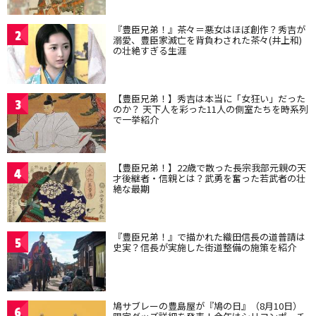
『豊臣兄弟！』茶々＝悪女はほぼ創作？秀吉が
2
溺愛、豊臣家滅亡を背負わされた茶々(井上和)
の壮絶すぎる生涯
【豊臣兄弟！】秀吉は本当に「女狂い」だった
3
のか？ 天下人を彩った11人の側室たちを時系列
で一挙紹介
【豊臣兄弟！】22歳で散った長宗我部元親の天
4
才後継者・信親とは？武勇を奮った若武者の壮
絶な最期
『豊臣兄弟！』で描かれた織田信長の道普請は
5
史実？信長が実施した街道整備の施策を紹介
鳩サブレーの豊島屋が『鳩の日』（8月10日）
6