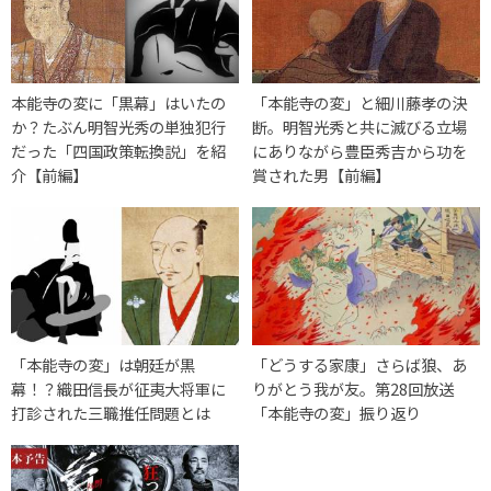
本能寺の変に「黒幕」はいたの
「本能寺の変」と細川藤孝の決
か？たぶん明智光秀の単独犯行
断。明智光秀と共に滅びる立場
だった「四国政策転換説」を紹
にありながら豊臣秀吉から功を
介【前編】
賞された男【前編】
「本能寺の変」は朝廷が黒
「どうする家康」さらば狼、あ
幕！？織田信長が征夷大将軍に
りがとう我が友。第28回放送
打診された三職推任問題とは
「本能寺の変」振り返り