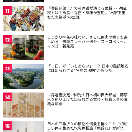
『豊臣兄弟！』で萩原護が演じる武将・小堀正
11
次とは？秀長・秀吉・家康が重用、“出家を重
ねた実務派”の生涯
しっかり抹茶の味わい、さらに果実の香りも楽
12
しめる「無糖フレーバー抹茶」ストロベリー、
マンゴー新発売
「一口」が「いもあらい」！？ 日本の難読地名
13
には知られざる“名前の法則”があった
世界遺産決定で脚光！日本初の巨大都城・藤原
14
京を創り上げた知られざる女帝・持統天皇の凄
絶な執念
日本の四季折々の植物や情景を描くことに相応
15
しい色を集めた水彩色鉛筆『色辞典』が新発