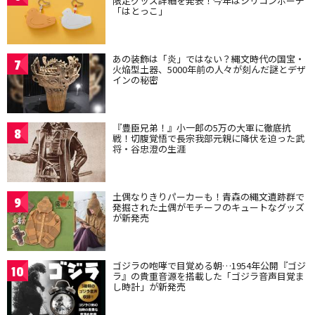
限定グッズ詳細を発表！今年はシリコンポーチ
「はとっこ」
あの装飾は「炎」ではない？縄文時代の国宝・
7
火焔型土器、5000年前の人々が刻んだ謎とデザ
インの秘密
『豊臣兄弟！』小一郎の5万の大軍に徹底抗
8
戦！切腹覚悟で長宗我部元親に降伏を迫った武
将・谷忠澄の生涯
土偶なりきりパーカーも！青森の縄文遺跡群で
9
発掘された土偶がモチーフのキュートなグッズ
が新発売
ゴジラの咆哮で目覚める朝…1954年公開『ゴジ
10
ラ』の貴重音源を搭載した「ゴジラ音声目覚ま
し時計」が新発売