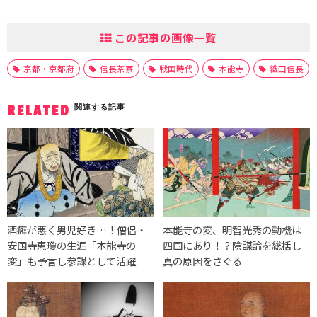
この記事の画像一覧
京都・京都府
信長茶寮
戦国時代
本能寺
織田信長
関連する記事
RELATED
酒癖が悪く男児好き…！僧侶・
本能寺の変、明智光秀の動機は
安国寺恵瓊の生涯「本能寺の
四国にあり！？陰謀論を総括し
変」も予言し参謀として活躍
真の原因をさぐる