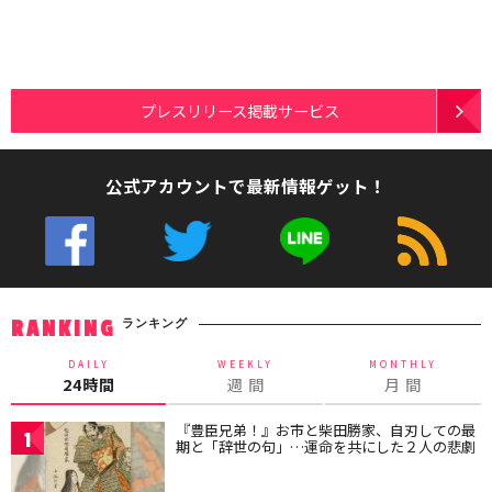
プレスリリース掲載サービス
公式アカウントで最新情報ゲット！
ランキング
RANKING
DAILY
WEEKLY
MONTHLY
24時間
週 間
月 間
『豊臣兄弟！』お市と柴田勝家、自刃しての最
1
期と「辞世の句」…運命を共にした２人の悲劇