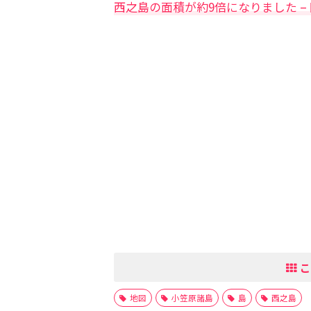
西之島の面積が約9倍になりました –
こ
地図
小笠原諸島
島
西之島