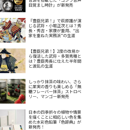
目覚まし時計」が新発売
『豊臣兄弟！』で萩原護が演
じる武将・小堀正次とは？秀
長・秀吉・家康が重用、“出
家を重ねた実務派”の生涯
【豊臣兄弟！】2度の改易か
ら復活した武将・多賀秀種と
は？豊臣秀長に仕えた半年間
と波乱の生涯
しっかり抹茶の味わい、さら
に果実の香りも楽しめる「無
糖フレーバー抹茶」ストロベ
リー、マンゴー新発売
日本の四季折々の植物や情景
を描くことに相応しい色を集
めた水彩色鉛筆『色辞典』が
新発売！