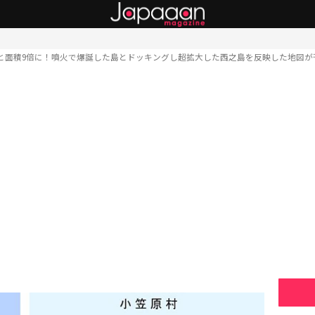
と面積9倍に！噴火で爆誕した島とドッキングし超拡大した西之島を反映した地図が