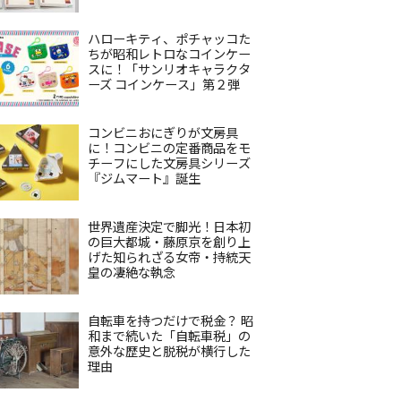
ハローキティ、ポチャッコた
ちが昭和レトロなコインケー
スに！「サンリオキャラクタ
ーズ コインケース」第２弾
コンビニおにぎりが文房具
に！コンビニの定番商品をモ
チーフにした文房具シリーズ
『ジムマート』誕生
世界遺産決定で脚光！日本初
の巨大都城・藤原京を創り上
げた知られざる女帝・持統天
皇の凄絶な執念
自転車を持つだけで税金？ 昭
和まで続いた「自転車税」の
意外な歴史と脱税が横行した
理由