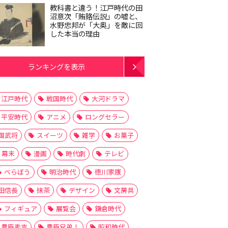
教科書と違う！江戸時代の田
沼意次「賄賂伝説」の嘘と、
水野忠邦が「大奥」を敵に回
した本当の理由
ランキングを表示
江戸時代
戦国時代
大河ドラマ
平安時代
アニメ
ロングセラー
国武将
スイーツ
雑学
お菓子
幕末
漫画
時代劇
テレビ
べらぼう
明治時代
徳川家康
田信長
抹茶
デザイン
文房具
フィギュア
展覧会
鎌倉時代
豊臣秀吉
豊臣兄弟！
昭和時代