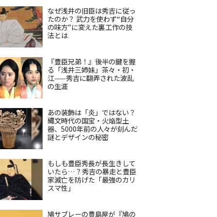
なぜ浅井の旧臣は秀吉に従っ
たのか？ 武力を使わず“自分
の味方”に変えた裏工作の技
法とは
『豊臣兄弟！』後半の鍵を握
る「浅井三姉妹」茶々・初・
江——秀吉に翻弄された波乱
の生涯
あの装飾は「炎」ではない？
縄文時代の国宝・火焔型土
器、5000年前の人々が刻んだ
謎とデザインの秘密
もしも豊臣秀長が長生きして
いたら…？秀吉の暴走と豊臣
家滅亡を防げた「最強のカリ
スマ性」
鳩サブレーの豊島屋が『鳩の