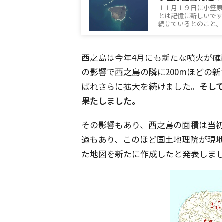
１１月１９日に小笠
とは記憶に新しいで
続けているとのこと
西之島は今年4月にも新たな噴火が確
の影響で西之島の隣に200mほどの
ばれさらに拡大を続けました。
そして
果たしました。
その影響もあり、西之島の面積は当
過もあり、このほど国土地理院が現
た地図を新たに作成したと発表しま