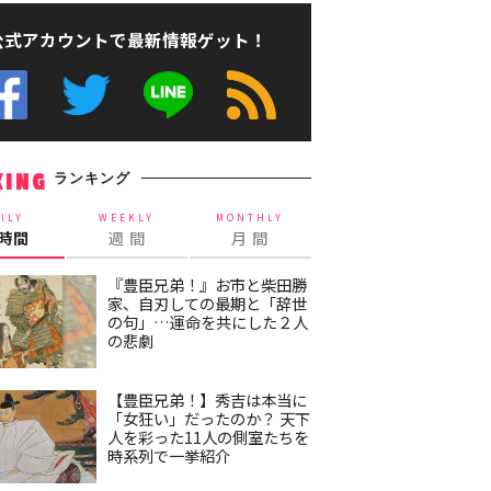
公式アカウントで最新情報ゲット！
ランキング
KING
ILY
WEEKLY
MONTHLY
4時間
週 間
月 間
『豊臣兄弟！』お市と柴田勝
家、自刃しての最期と「辞世
の句」…運命を共にした２人
の悲劇
【豊臣兄弟！】秀吉は本当に
「女狂い」だったのか？ 天下
人を彩った11人の側室たちを
時系列で一挙紹介