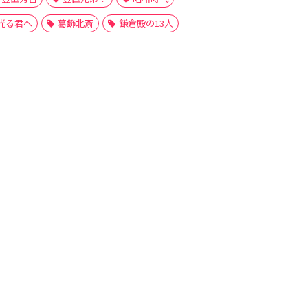
光る君へ
葛飾北斎
鎌倉殿の13人