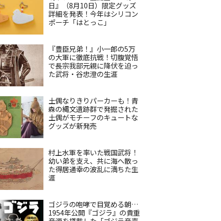
日』（8月10日）限定グッズ
詳細を発表！今年はシリコン
ポーチ「はとっこ」
『豊臣兄弟！』小一郎の5万
の大軍に徹底抗戦！切腹覚悟
で長宗我部元親に降伏を迫っ
た武将・谷忠澄の生涯
土偶なりきりパーカーも！青
森の縄文遺跡群で発掘された
土偶がモチーフのキュートな
グッズが新発売
村上水軍を率いた戦国武将！
幼い弟を支え、共に海へ散っ
た得居通幸の波乱に満ちた生
涯
ゴジラの咆哮で目覚める朝…
1954年公開『ゴジラ』の貴重
音源を搭載した「ゴジラ音声