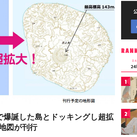
RAN
DA
2
1
2
で爆誕した島とドッキングし超拡
地図が刊行