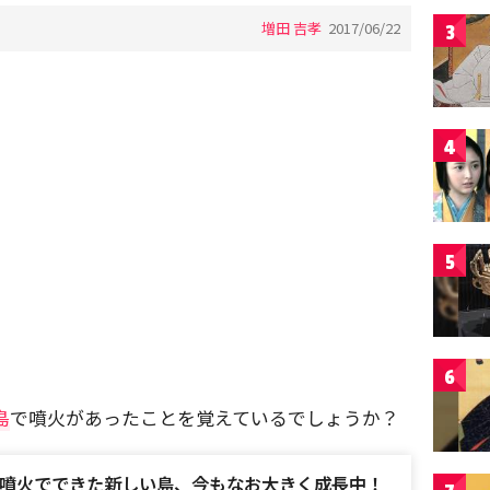
増田 吉孝
2017/06/22
3
4
5
6
島
で噴火があったことを覚えているでしょうか？
噴火でできた新しい島、今もなお大きく成長中！