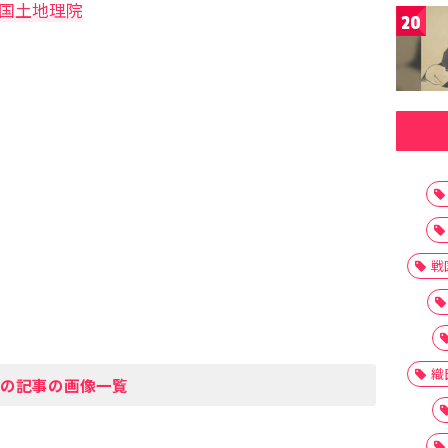
 国土地理院
20
戦
織
の記事の画像一覧