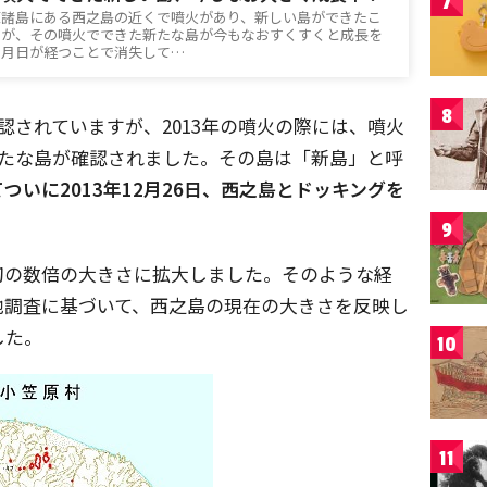
7
原諸島にある西之島の近くで噴火があり、新しい島ができたこ
すが、その噴火でできた新たな島が今もなおすくすくと成長を
。月日が経つことで消失して…
8
認されていますが、2013年の噴火の際には、噴火
新たな島が確認されました。その島は「新島」と呼
ついに2013年12月26日、西之島とドッキングを
9
初の数倍の大きさに拡大しました。そのような経
地調査に基づいて、西之島の現在の大きさを反映し
した。
10
11