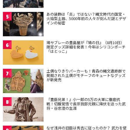
あの装飾は「炎」ではない？縄文時代の国宝・
5
火焔型土器、5000年前の人々が刻んだ謎とデザ
インの秘密
鳩サブレーの豊島屋が『鳩の日』（8月10日）
6
限定グッズ詳細を発表！今年はシリコンポーチ
「はとっこ」
土偶なりきりパーカーも！青森の縄文遺跡群で
7
発掘された土偶がモチーフのキュートなグッズ
が新発売
『豊臣兄弟！』小一郎の5万の大軍に徹底抗
8
戦！切腹覚悟で長宗我部元親に降伏を迫った武
将・谷忠澄の生涯
なぜ浅井の旧臣は秀吉に従ったのか？ 武力を使