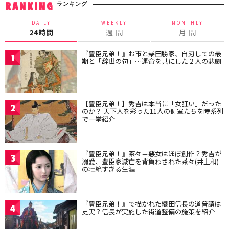
ランキング
RANKING
DAILY
WEEKLY
MONTHLY
24時間
週 間
月 間
『豊臣兄弟！』お市と柴田勝家、自刃しての最
1
期と「辞世の句」…運命を共にした２人の悲劇
【豊臣兄弟！】秀吉は本当に「女狂い」だった
2
のか？ 天下人を彩った11人の側室たちを時系列
で一挙紹介
『豊臣兄弟！』茶々＝悪女はほぼ創作？秀吉が
3
溺愛、豊臣家滅亡を背負わされた茶々(井上和)
の壮絶すぎる生涯
『豊臣兄弟！』で描かれた織田信長の道普請は
4
史実？信長が実施した街道整備の施策を紹介