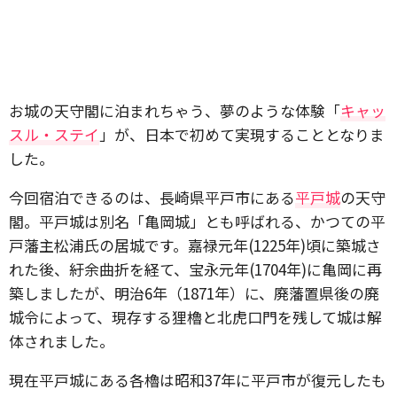
お城の天守閣に泊まれちゃう、夢のような体験「
キャッ
スル・ステイ
」が、日本で初めて実現することとなりま
した。
今回宿泊できるのは、長崎県平戸市にある
平戸城
の天守
閣。平戸城は別名「亀岡城」とも呼ばれる、かつての平
戸藩主松浦氏の居城です。嘉禄元年(1225年)頃に築城さ
れた後、紆余曲折を経て、宝永元年(1704年)に亀岡に再
築しましたが、明治6年（1871年）に、廃藩置県後の廃
城令によって、現存する狸櫓と北虎口門を残して城は解
体されました。
現在平戸城にある各櫓は昭和37年に平戸市が復元したも