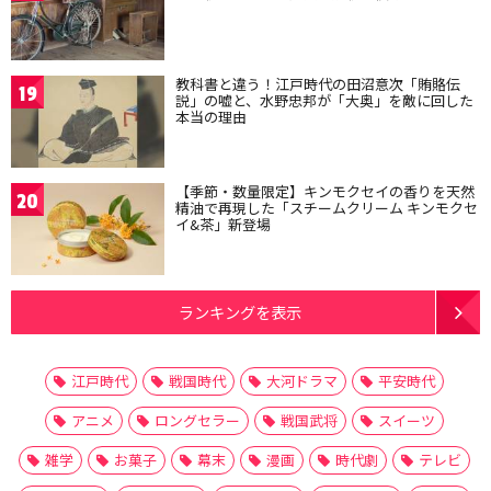
教科書と違う！江戸時代の田沼意次「賄賂伝
19
説」の嘘と、水野忠邦が「大奥」を敵に回した
本当の理由
【季節・数量限定】キンモクセイの香りを天然
20
精油で再現した「スチームクリーム キンモクセ
イ&茶」新登場
ランキングを表示
江戸時代
戦国時代
大河ドラマ
平安時代
アニメ
ロングセラー
戦国武将
スイーツ
雑学
お菓子
幕末
漫画
時代劇
テレビ