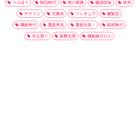
べらぼう
明治時代
徳川家康
織田信長
抹茶
デザイン
文房具
フィギュア
展覧会
鎌倉時代
豊臣秀吉
豊臣兄弟！
昭和時代
光る君へ
葛飾北斎
鎌倉殿の13人