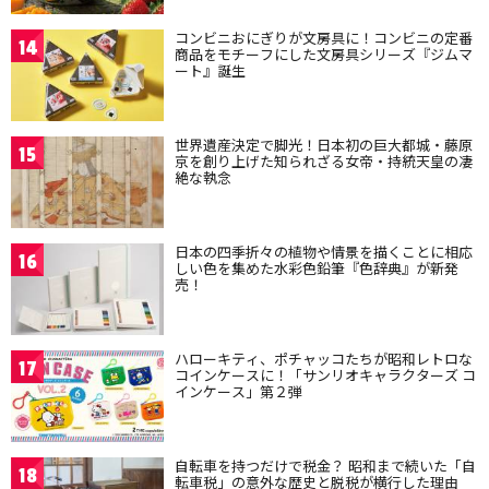
コンビニおにぎりが文房具に！コンビニの定番
14
商品をモチーフにした文房具シリーズ『ジムマ
ート』誕生
世界遺産決定で脚光！日本初の巨大都城・藤原
15
京を創り上げた知られざる女帝・持統天皇の凄
絶な執念
日本の四季折々の植物や情景を描くことに相応
16
しい色を集めた水彩色鉛筆『色辞典』が新発
売！
ハローキティ、ポチャッコたちが昭和レトロな
17
コインケースに！「サンリオキャラクターズ コ
インケース」第２弾
自転車を持つだけで税金？ 昭和まで続いた「自
18
転車税」の意外な歴史と脱税が横行した理由