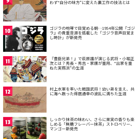
9
わず“自分の味方”に変えた裏工作の技法とは
ゴジラの咆哮で目覚める朝…1954年公開『ゴジ
10
ラ』の貴重音源を搭載した「ゴジラ音声目覚ま
し時計」が新発売
『豊臣兄弟！』で萩原護が演じる武将・小堀正
11
次とは？秀長・秀吉・家康が重用、“出家を重
ねた実務派”の生涯
村上水軍を率いた戦国武将！幼い弟を支え、共
12
に海へ散った得居通幸の波乱に満ちた生涯
しっかり抹茶の味わい、さらに果実の香りも楽
13
しめる「無糖フレーバー抹茶」ストロベリー、
マンゴー新発売