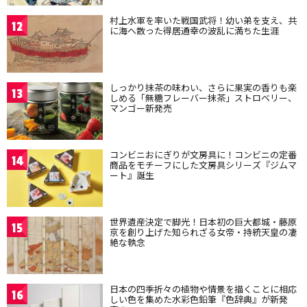
村上水軍を率いた戦国武将！幼い弟を支え、共
12
に海へ散った得居通幸の波乱に満ちた生涯
しっかり抹茶の味わい、さらに果実の香りも楽
13
しめる「無糖フレーバー抹茶」ストロベリー、
マンゴー新発売
コンビニおにぎりが文房具に！コンビニの定番
14
商品をモチーフにした文房具シリーズ『ジムマ
ート』誕生
世界遺産決定で脚光！日本初の巨大都城・藤原
15
京を創り上げた知られざる女帝・持統天皇の凄
絶な執念
日本の四季折々の植物や情景を描くことに相応
16
しい色を集めた水彩色鉛筆『色辞典』が新発