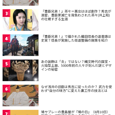
『豊臣兄弟！』茶々＝悪女はほぼ創作？秀吉が
3
溺愛、豊臣家滅亡を背負わされた茶々(井上和)
の壮絶すぎる生涯
『豊臣兄弟！』で描かれた織田信長の道普請は
4
史実？信長が実施した街道整備の施策を紹介
あの装飾は「炎」ではない？縄文時代の国宝・
5
火焔型土器、5000年前の人々が刻んだ謎とデザ
インの秘密
なぜ浅井の旧臣は秀吉に従ったのか？ 武力を使
6
わず“自分の味方”に変えた裏工作の技法とは
鳩サブレーの豊島屋が『鳩の日』（8月10日）
7