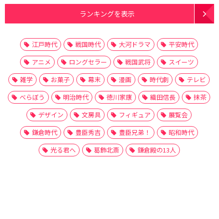
ランキングを表示
江戸時代
戦国時代
大河ドラマ
平安時代
アニメ
ロングセラー
戦国武将
スイーツ
雑学
お菓子
幕末
漫画
時代劇
テレビ
べらぼう
明治時代
徳川家康
織田信長
抹茶
デザイン
文房具
フィギュア
展覧会
鎌倉時代
豊臣秀吉
豊臣兄弟！
昭和時代
光る君へ
葛飾北斎
鎌倉殿の13人