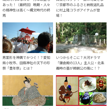
あった！（最終回）晩期・人々
♡京都市のふるさと納税返礼品
の精神性は高く〜縄文時代の終
に村上隆コラボアイテムが登
焉
場！
男茎形を神輿でかつぐ！？愛知
いつからそこに？大河ドラマ
県小牧市、田縣神社の天下の珍
「鎌倉殿の13人」主人公・北条
祭「豊年祭」とは？
義時の墓が頼朝公の隣に！？