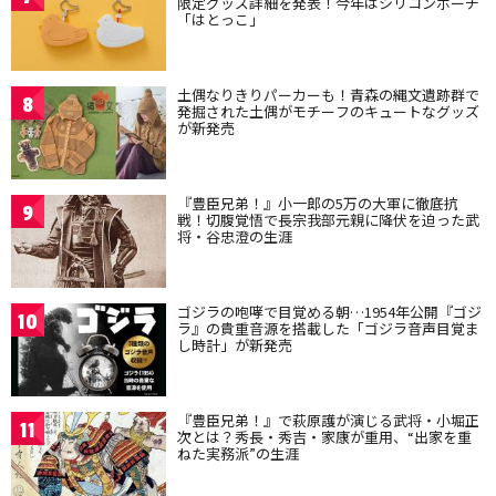
限定グッズ詳細を発表！今年はシリコンポーチ
「はとっこ」
土偶なりきりパーカーも！青森の縄文遺跡群で
8
発掘された土偶がモチーフのキュートなグッズ
が新発売
『豊臣兄弟！』小一郎の5万の大軍に徹底抗
9
戦！切腹覚悟で長宗我部元親に降伏を迫った武
将・谷忠澄の生涯
ゴジラの咆哮で目覚める朝…1954年公開『ゴジ
10
ラ』の貴重音源を搭載した「ゴジラ音声目覚ま
し時計」が新発売
『豊臣兄弟！』で萩原護が演じる武将・小堀正
11
次とは？秀長・秀吉・家康が重用、“出家を重
ねた実務派”の生涯