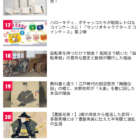
売！
ハローキティ、ポチャッコたちが昭和レトロな
17
コインケースに！「サンリオキャラクターズ コ
インケース」第２弾
自転車を持つだけで税金？ 昭和まで続いた「自
18
転車税」の意外な歴史と脱税が横行した理由
教科書と違う！江戸時代の田沼意次「賄賂伝
19
説」の嘘と、水野忠邦が「大奥」を敵に回した
本当の理由
【豊臣兄弟！】2度の改易から復活した武将・
20
多賀秀種とは？豊臣秀長に仕えた半年間と波乱
の生涯