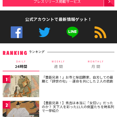
プレスリリース掲載サービス
公式アカウントで最新情報ゲット！
ランキング
RANKING
DAILY
WEEKLY
MONTHLY
24時間
週 間
月 間
『豊臣兄弟！』お市と柴田勝家、自刃しての最
1
期と「辞世の句」…運命を共にした２人の悲劇
【豊臣兄弟！】秀吉は本当に「女狂い」だった
2
のか？ 天下人を彩った11人の側室たちを時系列
で一挙紹介