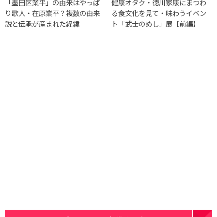
「墨田区業平」の由来はやっぱ
健康オタク・徳川家康にまつわ
り歌人・在原業平？複数の由来
る食文化を見て・味わうイベン
説と伝承が産まれた経緯
ト「武士のめし」展【前編】