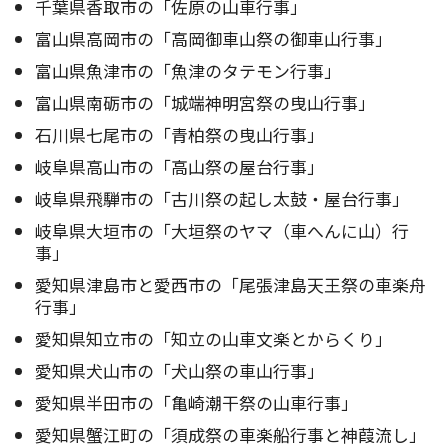
千葉県香取市の「佐原の山車行事」
富山県高岡市の「高岡御車山祭の御車山行事」
富山県魚津市の「魚津のタテモン行事」
富山県南砺市の「城端神明宮祭の曳山行事」
石川県七尾市の「青柏祭の曳山行事」
岐阜県高山市の「高山祭の屋台行事」
岐阜県飛騨市の「古川祭の起し太鼓・屋台行事」
岐阜県大垣市の「大垣祭のヤマ（車へんに山）行
事」
愛知県津島市と愛西市の「尾張津島天王祭の車楽舟
行事」
愛知県知立市の「知立の山車文楽とからくり」
愛知県犬山市の「犬山祭の車山行事」
愛知県半田市の「亀崎潮干祭の山車行事」
愛知県蟹江町の「須成祭の車楽船行事と神葭流し」