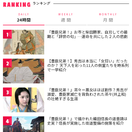
ランキング
RANKING
DAILY
WEEKLY
MONTHLY
24時間
週 間
月 間
『豊臣兄弟！』お市と柴田勝家、自刃しての最
1
期と「辞世の句」…運命を共にした２人の悲劇
【豊臣兄弟！】秀吉は本当に「女狂い」だった
2
のか？ 天下人を彩った11人の側室たちを時系列
で一挙紹介
『豊臣兄弟！』茶々＝悪女はほぼ創作？秀吉が
3
溺愛、豊臣家滅亡を背負わされた茶々(井上和)
の壮絶すぎる生涯
『豊臣兄弟！』で描かれた織田信長の道普請は
4
史実？信長が実施した街道整備の施策を紹介