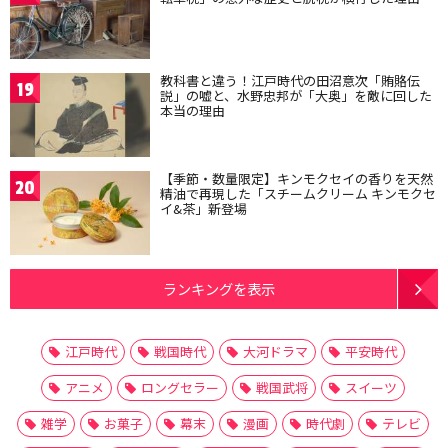
教科書と違う！江戸時代の田沼意次「賄賂伝
19
説」の嘘と、水野忠邦が「大奥」を敵に回した
本当の理由
【季節・数量限定】キンモクセイの香りを天然
20
精油で再現した「スチームクリーム キンモクセ
イ&茶」新登場
ランキングを表示
江戸時代
戦国時代
大河ドラマ
平安時代
アニメ
ロングセラー
戦国武将
スイーツ
雑学
お菓子
幕末
漫画
時代劇
テレビ