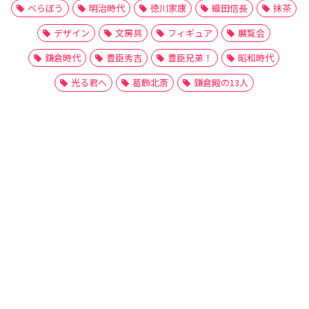
べらぼう
明治時代
徳川家康
織田信長
抹茶
デザイン
文房具
フィギュア
展覧会
鎌倉時代
豊臣秀吉
豊臣兄弟！
昭和時代
光る君へ
葛飾北斎
鎌倉殿の13人