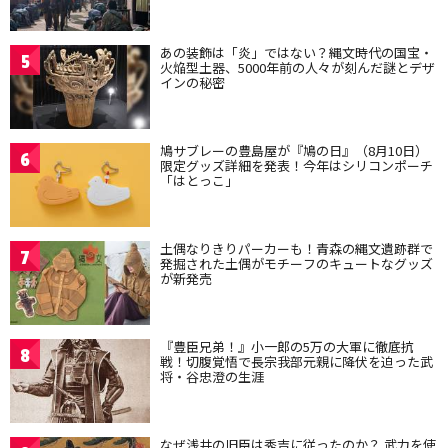
あの装飾は「炎」ではない？縄文時代の国宝・
5
火焔型土器、5000年前の人々が刻んだ謎とデザ
インの秘密
鳩サブレーの豊島屋が『鳩の日』（8月10日）
6
限定グッズ詳細を発表！今年はシリコンポーチ
「はとっこ」
土偶なりきりパーカーも！青森の縄文遺跡群で
7
発掘された土偶がモチーフのキュートなグッズ
が新発売
『豊臣兄弟！』小一郎の5万の大軍に徹底抗
8
戦！切腹覚悟で長宗我部元親に降伏を迫った武
将・谷忠澄の生涯
なぜ浅井の旧臣は秀吉に従ったのか？ 武力を使