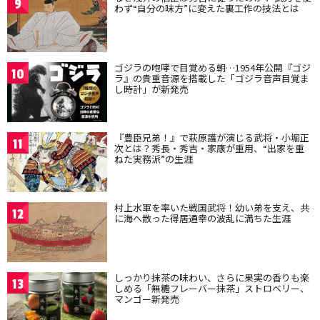
9
わず“自分の味方”に変えた裏工作の技法とは
ゴジラの咆哮で目覚める朝…1954年公開『ゴジ
10
ラ』の貴重音源を搭載した「ゴジラ音声目覚ま
し時計」が新発売
『豊臣兄弟！』で萩原護が演じる武将・小堀正
11
次とは？秀長・秀吉・家康が重用、“出家を重
ねた実務派”の生涯
村上水軍を率いた戦国武将！幼い弟を支え、共
12
に海へ散った得居通幸の波乱に満ちた生涯
しっかり抹茶の味わい、さらに果実の香りも楽
13
しめる「無糖フレーバー抹茶」ストロベリー、
マンゴー新発売