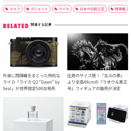
カメラ
ガジェット
ライカ
日本の伝統工芸
西陣織
関連する記事
RELATED
外装に西陣織をまとった特別な
圧巻のサイズ感！「北斗の拳」
ライカ「ライカ Q2 “Dawn” by
より全高49cmの『ラオウ＆黒王
Seal」が世界限定500台発売
号』フィギュアの販売が決定