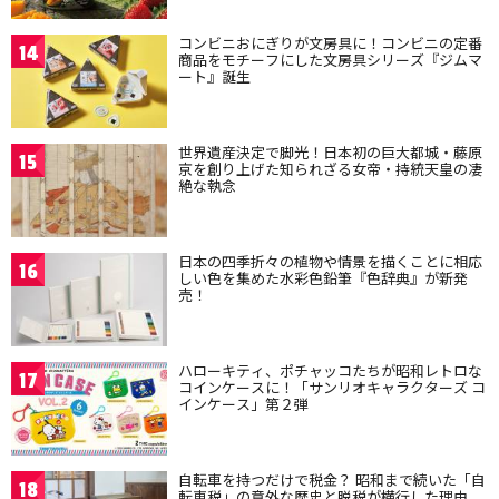
コンビニおにぎりが文房具に！コンビニの定番
14
商品をモチーフにした文房具シリーズ『ジムマ
ート』誕生
世界遺産決定で脚光！日本初の巨大都城・藤原
15
京を創り上げた知られざる女帝・持統天皇の凄
絶な執念
日本の四季折々の植物や情景を描くことに相応
16
しい色を集めた水彩色鉛筆『色辞典』が新発
売！
ハローキティ、ポチャッコたちが昭和レトロな
17
コインケースに！「サンリオキャラクターズ コ
インケース」第２弾
自転車を持つだけで税金？ 昭和まで続いた「自
18
転車税」の意外な歴史と脱税が横行した理由