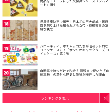
商品をモチーフにした文房具シリーズ『ジムマ
ート』誕生
世界遺産決定で脚光！日本初の巨大都城・藤原
18
京を創り上げた知られざる女帝・持統天皇の凄
絶な執念
ハローキティ、ポチャッコたちが昭和レトロな
19
コインケースに！「サンリオキャラクターズ コ
インケース」第２弾
自転車を持つだけで税金？ 昭和まで続いた「自
20
転車税」の意外な歴史と脱税が横行した理由
ランキングを表示