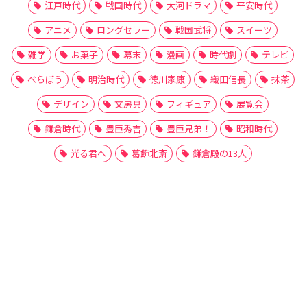
江戸時代
戦国時代
大河ドラマ
平安時代
アニメ
ロングセラー
戦国武将
スイーツ
雑学
お菓子
幕末
漫画
時代劇
テレビ
べらぼう
明治時代
徳川家康
織田信長
抹茶
デザイン
文房具
フィギュア
展覧会
鎌倉時代
豊臣秀吉
豊臣兄弟！
昭和時代
光る君へ
葛飾北斎
鎌倉殿の13人