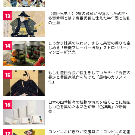
【豊臣兄弟！】2度の改易から復活した武将・
13
多賀秀種とは？豊臣秀長に仕えた半年間と波乱
の生涯
しっかり抹茶の味わい、さらに果実の香りも楽
14
しめる「無糖フレーバー抹茶」ストロベリー、
マンゴー新発売
もしも豊臣秀長が長生きしていたら…？秀吉の
15
暴走と豊臣家滅亡を防げた「最強のカリスマ
性」
日本の四季折々の植物や情景を描くことに相応
16
しい色を集めた水彩色鉛筆『色辞典』が新発
売！
コンビニおにぎりが文房具に！コンビニの定番
17