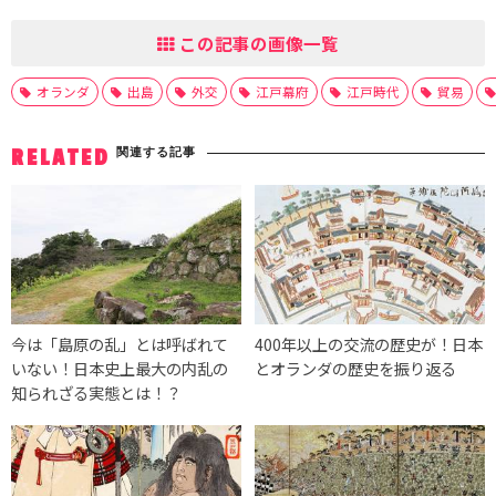
この記事の画像一覧
オランダ
出島
外交
江戸幕府
江戸時代
貿易
関連する記事
RELATED
今は「島原の乱」とは呼ばれて
400年以上の交流の歴史が！日本
いない！日本史上最大の内乱の
とオランダの歴史を振り返る
知られざる実態とは！？