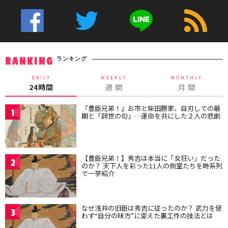
ランキング
RANKING
DAILY
WEEKLY
MONTHLY
24時間
週 間
月 間
『豊臣兄弟！』お市と柴田勝家、自刃しての最
1
期と「辞世の句」…運命を共にした２人の悲劇
【豊臣兄弟！】秀吉は本当に「女狂い」だった
2
のか？ 天下人を彩った11人の側室たちを時系列
で一挙紹介
なぜ浅井の旧臣は秀吉に従ったのか？ 武力を使
3
わず“自分の味方”に変えた裏工作の技法とは