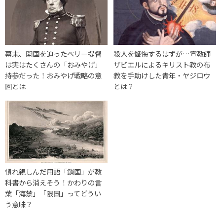
幕末、開国を迫ったペリー提督
殺人を懺悔するはずが…宣教師
は実はたくさんの「おみやげ」
ザビエルによるキリスト教の布
持参だった！おみやげ戦略の意
教を手助けした青年・ヤジロウ
図とは
とは？
慣れ親しんだ用語「鎖国」が教
科書から消えそう！かわりの言
葉「海禁」「限国」ってどうい
う意味？