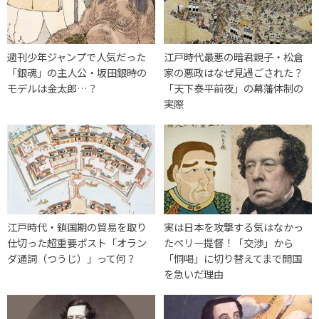
週刊少年ジャンプで人気だった
江戸時代最悪の暗君親子・松倉
「銀魂」の主人公・坂田銀時の
家の悪政はなぜ見過ごされた？
モデルは金太郎…？
「天下泰平前夜」の幕藩体制の
実際
江戸時代・鎖国期の貿易を取り
実は日本を攻撃する気はなかっ
仕切った超重要ポスト「オラン
たペリー提督！「交渉」から
ダ通詞（つうじ）」って何？
「恫喝」に切り替えてまで開国
を急いだ理由