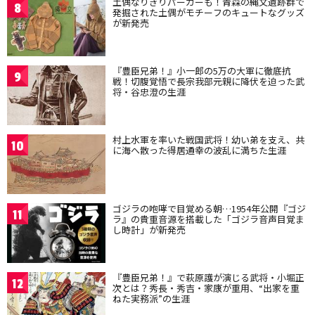
土偶なりきりパーカーも！青森の縄文遺跡群で
8
発掘された土偶がモチーフのキュートなグッズ
が新発売
『豊臣兄弟！』小一郎の5万の大軍に徹底抗
9
戦！切腹覚悟で長宗我部元親に降伏を迫った武
将・谷忠澄の生涯
村上水軍を率いた戦国武将！幼い弟を支え、共
10
に海へ散った得居通幸の波乱に満ちた生涯
ゴジラの咆哮で目覚める朝…1954年公開『ゴジ
11
ラ』の貴重音源を搭載した「ゴジラ音声目覚ま
し時計」が新発売
『豊臣兄弟！』で萩原護が演じる武将・小堀正
12
次とは？秀長・秀吉・家康が重用、“出家を重
ねた実務派”の生涯