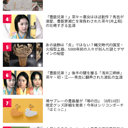
『豊臣兄弟！』茶々＝悪女はほぼ創作？秀吉が
4
溺愛、豊臣家滅亡を背負わされた茶々(井上和)
の壮絶すぎる生涯
あの装飾は「炎」ではない？縄文時代の国宝・
5
火焔型土器、5000年前の人々が刻んだ謎とデザ
インの秘密
『豊臣兄弟！』後半の鍵を握る「浅井三姉妹」
6
茶々・初・江——秀吉に翻弄された波乱の生涯
鳩サブレーの豊島屋が『鳩の日』（8月10日）
7
限定グッズ詳細を発表！今年はシリコンポーチ
「はとっこ」