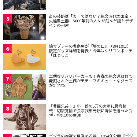
あの装飾は「炎」ではない？縄文時代の国宝・
5
火焔型土器、5000年前の人々が刻んだ謎とデザ
インの秘密
鳩サブレーの豊島屋が『鳩の日』（8月10日）
6
限定グッズ詳細を発表！今年はシリコンポーチ
「はとっこ」
土偶なりきりパーカーも！青森の縄文遺跡群で
7
発掘された土偶がモチーフのキュートなグッズ
が新発売
『豊臣兄弟！』小一郎の5万の大軍に徹底抗
8
戦！切腹覚悟で長宗我部元親に降伏を迫った武
将・谷忠澄の生涯
ゴジラの咆哮で目覚める朝…1954年公開『ゴジ