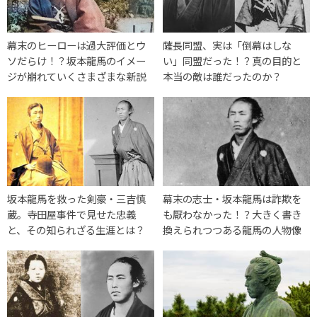
幕末のヒーローは過大評価とウ
薩長同盟、実は「倒幕はしな
ソだらけ！？坂本龍馬のイメー
い」同盟だった！？真の目的と
ジが崩れていくさまざまな新説
本当の敵は誰だったのか？
坂本龍馬を救った剣豪・三吉慎
幕末の志士・坂本龍馬は詐欺を
蔵。寺田屋事件で見せた忠義
も厭わなかった！？大きく書き
と、その知られざる生涯とは？
換えられつつある龍馬の人物像