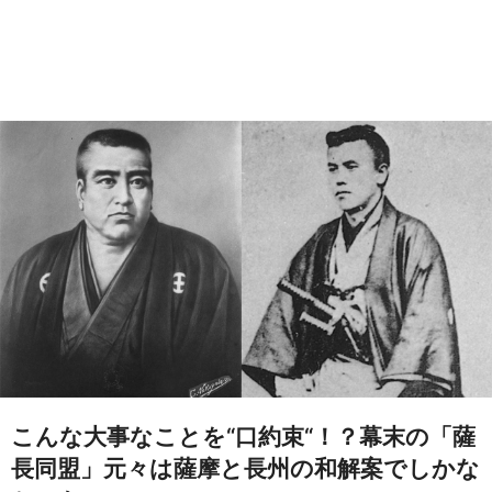
こんな大事なことを“口約束“！？幕末の「薩
長同盟」元々は薩摩と長州の和解案でしかな