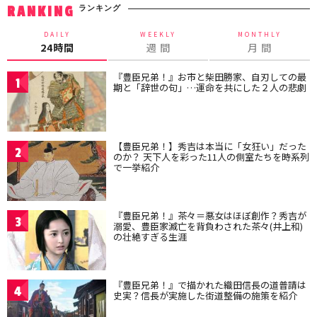
ランキング
RANKING
DAILY
WEEKLY
MONTHLY
24時間
週 間
月 間
『豊臣兄弟！』お市と柴田勝家、自刃しての最
1
期と「辞世の句」…運命を共にした２人の悲劇
【豊臣兄弟！】秀吉は本当に「女狂い」だった
2
のか？ 天下人を彩った11人の側室たちを時系列
で一挙紹介
『豊臣兄弟！』茶々＝悪女はほぼ創作？秀吉が
3
溺愛、豊臣家滅亡を背負わされた茶々(井上和)
の壮絶すぎる生涯
『豊臣兄弟！』で描かれた織田信長の道普請は
4
史実？信長が実施した街道整備の施策を紹介