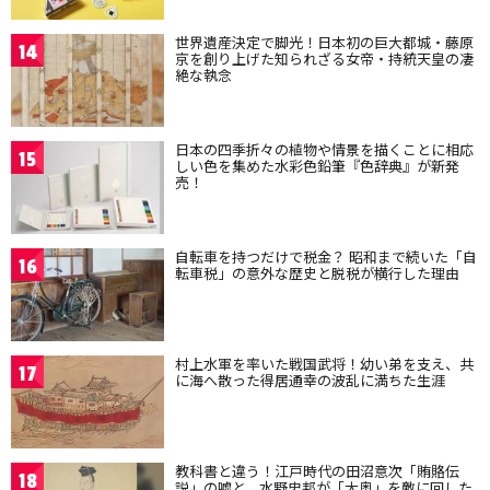
世界遺産決定で脚光！日本初の巨大都城・藤原
14
京を創り上げた知られざる女帝・持統天皇の凄
絶な執念
日本の四季折々の植物や情景を描くことに相応
15
しい色を集めた水彩色鉛筆『色辞典』が新発
売！
自転車を持つだけで税金？ 昭和まで続いた「自
16
転車税」の意外な歴史と脱税が横行した理由
村上水軍を率いた戦国武将！幼い弟を支え、共
17
に海へ散った得居通幸の波乱に満ちた生涯
教科書と違う！江戸時代の田沼意次「賄賂伝
18
説」の嘘と、水野忠邦が「大奥」を敵に回した