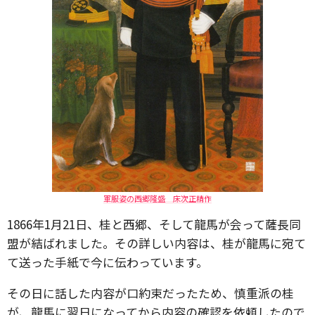
軍服姿の西郷隆盛 床次正精作
1866年1月21日、桂と西郷、そして龍馬が会って薩長同
盟が結ばれました。その詳しい内容は、桂が龍馬に宛て
て送った手紙で今に伝わっています。
その日に話した内容が口約束だったため、慎重派の桂
が、龍馬に翌日になってから内容の確認を依頼したので