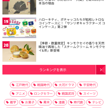
本当の理由
ハローキティ、ポチャッコたちが昭和レトロな
19
コインケースに！「サンリオキャラクターズ コ
インケース」第２弾
【季節・数量限定】キンモクセイの香りを天然
20
精油で再現した「スチームクリーム キンモクセ
イ&茶」新登場
ランキングを表示
江戸時代
戦国時代
大河ドラマ
平安時代
アニメ
ロングセラー
戦国武将
スイーツ
雑学
お菓子
幕末
漫画
時代劇
テレビ