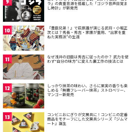
9
ラ』の貴重音源を搭載した「ゴジラ音声目覚ま
し時計」が新発売
『豊臣兄弟！』で萩原護が演じる武将・小堀正
10
次とは？秀長・秀吉・家康が重用、“出家を重
ねた実務派”の生涯
なぜ浅井の旧臣は秀吉に従ったのか？ 武力を使
11
わず“自分の味方”に変えた裏工作の技法とは
しっかり抹茶の味わい、さらに果実の香りも楽
12
しめる「無糖フレーバー抹茶」ストロベリー、
マンゴー新発売
コンビニおにぎりが文房具に！コンビニの定番
13
商品をモチーフにした文房具シリーズ『ジムマ
ート』誕生