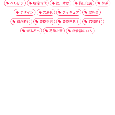
べらぼう
明治時代
徳川家康
織田信長
抹茶
デザイン
文房具
フィギュア
展覧会
鎌倉時代
豊臣秀吉
豊臣兄弟！
昭和時代
光る君へ
葛飾北斎
鎌倉殿の13人