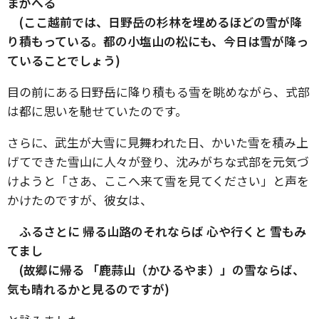
まがへる
(ここ越前では、日野岳の杉林を埋めるほどの雪が降
り積もっている。都の小塩山の松にも、今日は雪が降っ
ていることでしょう)
目の前にある日野岳に降り積もる雪を眺めながら、式部
は都に思いを馳せていたのです。
さらに、武生が大雪に見舞われた日、かいた雪を積み上
げてできた雪山に人々が登り、沈みがちな式部を元気づ
けようと「さあ、ここへ来て雪を見てください」と声を
かけたのですが、彼女は、
ふるさとに 帰る山路のそれならば 心や行くと 雪もみ
てまし
(故郷に帰る 「鹿蒜山（かひるやま）」の雪ならば、
気も晴れるかと見るのですが)