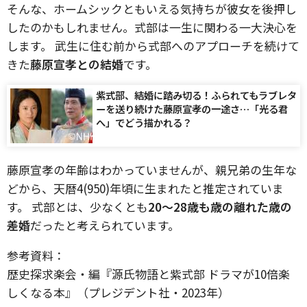
そんな、ホームシックともいえる気持ちが彼女を後押し
したのかもしれません。式部は一生に関わる一大決心を
します。 武生に住む前から式部へのアプローチを続けて
きた
藤原宣孝との結婚
です。
紫式部、結婚に踏み切る！ふられてもラブレタ
ーを送り続けた藤原宣孝の一途さ…「光る君
へ」でどう描かれる？
藤原宣孝の年齢はわかっていませんが、親兄弟の生年な
どから、天暦4(950)年頃に生まれたと推定されていま
す。 式部とは、少なくとも
20～28歳も歳の離れた歳の
差婚
だったと考えられています。
参考資料：
歴史探求楽会・編『源氏物語と紫式部 ドラマが10倍楽
しくなる本』（プレジデント社・2023年）