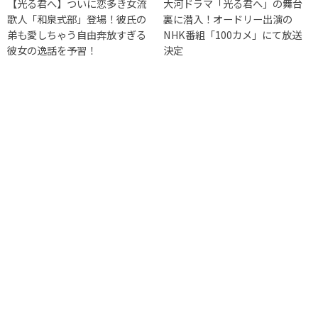
【光る君へ】ついに恋多き女流
大河ドラマ「光る君へ」の舞台
歌人「和泉式部」登場！彼氏の
裏に潜入！オードリー出演の
弟も愛しちゃう自由奔放すぎる
NHK番組「100カメ」にて放送
彼女の逸話を予習！
決定