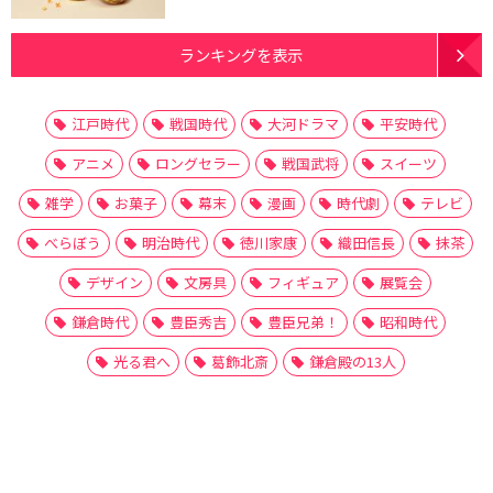
ランキングを表示
江戸時代
戦国時代
大河ドラマ
平安時代
アニメ
ロングセラー
戦国武将
スイーツ
雑学
お菓子
幕末
漫画
時代劇
テレビ
べらぼう
明治時代
徳川家康
織田信長
抹茶
デザイン
文房具
フィギュア
展覧会
鎌倉時代
豊臣秀吉
豊臣兄弟！
昭和時代
光る君へ
葛飾北斎
鎌倉殿の13人