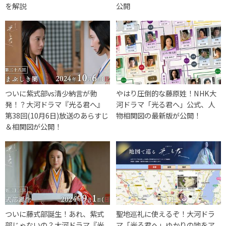
を解説
公開
ついに紫式部vs清少納言が勃
やはり圧倒的な藤原姓！NHK大
発！？大河ドラマ『光る君へ』
河ドラマ「光る君へ」公式、人
第38回(10月6日)放送のあらすじ
物相関図の最新版が公開！
＆相関図が公開！
ついに藤式部誕生！あれ、紫式
聖地巡礼に使えるぞ！大河ドラ
部じゃないの？大河ドラマ『光
マ「光る君へ」ゆかりの地をア