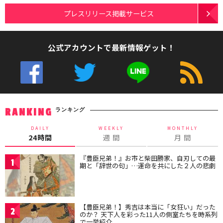
プレスリリース掲載サービス
公式アカウントで最新情報ゲット！
ランキング
RANKING
DAILY
WEEKLY
MONTHLY
24時間
週 間
月 間
『豊臣兄弟！』お市と柴田勝家、自刃しての最
1
期と「辞世の句」…運命を共にした２人の悲劇
【豊臣兄弟！】秀吉は本当に「女狂い」だった
2
のか？ 天下人を彩った11人の側室たちを時系列
で一挙紹介