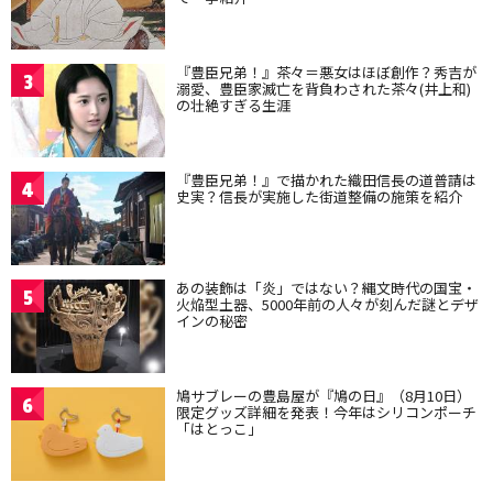
『豊臣兄弟！』茶々＝悪女はほぼ創作？秀吉が
3
溺愛、豊臣家滅亡を背負わされた茶々(井上和)
の壮絶すぎる生涯
『豊臣兄弟！』で描かれた織田信長の道普請は
4
史実？信長が実施した街道整備の施策を紹介
あの装飾は「炎」ではない？縄文時代の国宝・
5
火焔型土器、5000年前の人々が刻んだ謎とデザ
インの秘密
鳩サブレーの豊島屋が『鳩の日』（8月10日）
6
限定グッズ詳細を発表！今年はシリコンポーチ
「はとっこ」