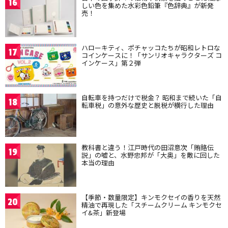
16
しい色を集めた水彩色鉛筆『色辞典』が新発
売！
ハローキティ、ポチャッコたちが昭和レトロな
17
コインケースに！「サンリオキャラクターズ コ
インケース」第２弾
自転車を持つだけで税金？ 昭和まで続いた「自
18
転車税」の意外な歴史と脱税が横行した理由
教科書と違う！江戸時代の田沼意次「賄賂伝
19
説」の嘘と、水野忠邦が「大奥」を敵に回した
本当の理由
【季節・数量限定】キンモクセイの香りを天然
20
精油で再現した「スチームクリーム キンモクセ
イ&茶」新登場