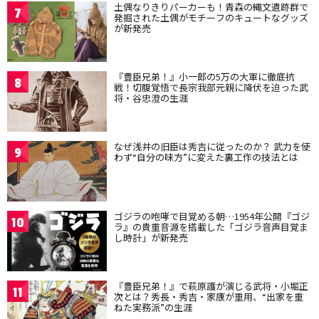
土偶なりきりパーカーも！青森の縄文遺跡群で
7
発掘された土偶がモチーフのキュートなグッズ
が新発売
『豊臣兄弟！』小一郎の5万の大軍に徹底抗
8
戦！切腹覚悟で長宗我部元親に降伏を迫った武
将・谷忠澄の生涯
なぜ浅井の旧臣は秀吉に従ったのか？ 武力を使
9
わず“自分の味方”に変えた裏工作の技法とは
ゴジラの咆哮で目覚める朝…1954年公開『ゴジ
10
ラ』の貴重音源を搭載した「ゴジラ音声目覚ま
し時計」が新発売
『豊臣兄弟！』で萩原護が演じる武将・小堀正
11
次とは？秀長・秀吉・家康が重用、“出家を重
ねた実務派”の生涯