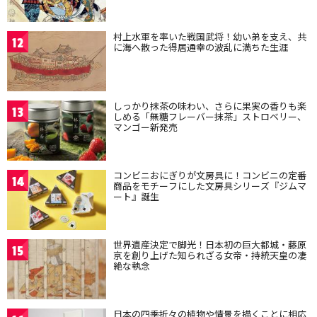
村上水軍を率いた戦国武将！幼い弟を支え、共
12
に海へ散った得居通幸の波乱に満ちた生涯
しっかり抹茶の味わい、さらに果実の香りも楽
13
しめる「無糖フレーバー抹茶」ストロベリー、
マンゴー新発売
コンビニおにぎりが文房具に！コンビニの定番
14
商品をモチーフにした文房具シリーズ『ジムマ
ート』誕生
世界遺産決定で脚光！日本初の巨大都城・藤原
15
京を創り上げた知られざる女帝・持統天皇の凄
絶な執念
日本の四季折々の植物や情景を描くことに相応