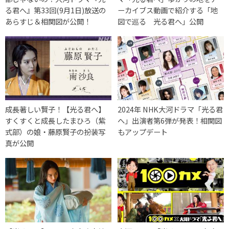
る君へ』第33回(9月1日)放送の
ーカイブス動画で紹介する「地
あらすじ＆相関図が公開！
図で巡る 光る君へ」公開
成長著しい賢子！【光る君へ】
2024年 NHK大河ドラマ「光る君
すくすくと成長したまひろ（紫
へ」出演者第6弾が発表！相関図
式部）の娘・藤原賢子の扮装写
もアップデート
真が公開