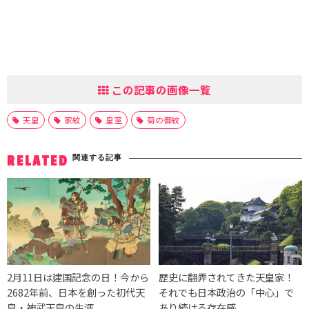
この記事の画像一覧
天皇
家紋
皇室
菊の御紋
関連する記事
RELATED
2月11日は建国記念の日！今から
歴史に翻弄されてきた天皇家！
2682年前、日本を創った初代天
それでも日本政治の「中心」で
皇・神武天皇の生涯
あり続ける存在感