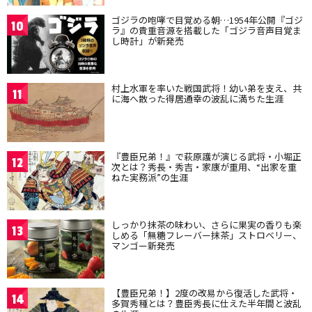
ゴジラの咆哮で目覚める朝…1954年公開『ゴジ
10
ラ』の貴重音源を搭載した「ゴジラ音声目覚ま
し時計」が新発売
村上水軍を率いた戦国武将！幼い弟を支え、共
11
に海へ散った得居通幸の波乱に満ちた生涯
『豊臣兄弟！』で萩原護が演じる武将・小堀正
12
次とは？秀長・秀吉・家康が重用、“出家を重
ねた実務派”の生涯
しっかり抹茶の味わい、さらに果実の香りも楽
13
しめる「無糖フレーバー抹茶」ストロベリー、
マンゴー新発売
【豊臣兄弟！】2度の改易から復活した武将・
14
多賀秀種とは？豊臣秀長に仕えた半年間と波乱