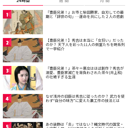
24時間
週 間
月 間
『豊臣兄弟！』お市と柴田勝家、自刃しての最
1
期と「辞世の句」…運命を共にした２人の悲劇
【豊臣兄弟！】秀吉は本当に「女狂い」だった
2
のか？ 天下人を彩った11人の側室たちを時系列
で一挙紹介
『豊臣兄弟！』茶々＝悪女はほぼ創作？秀吉が
3
溺愛、豊臣家滅亡を背負わされた茶々(井上和)
の壮絶すぎる生涯
なぜ浅井の旧臣は秀吉に従ったのか？ 武力を使
4
わず“自分の味方”に変えた裏工作の技法とは
あの装飾は「炎」ではない？縄文時代の国宝・
5