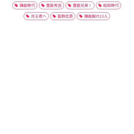
鎌倉時代
豊臣秀吉
豊臣兄弟！
昭和時代
光る君へ
葛飾北斎
鎌倉殿の13人