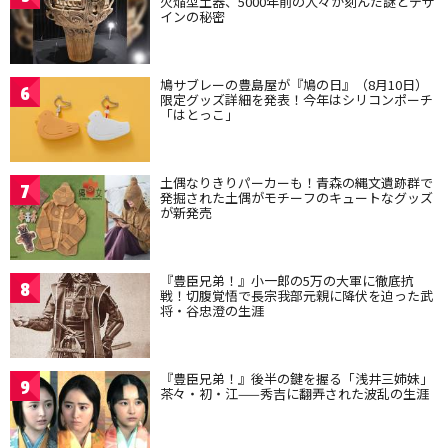
火焔型土器、5000年前の人々が刻んだ謎とデザ
インの秘密
鳩サブレーの豊島屋が『鳩の日』（8月10日）
6
限定グッズ詳細を発表！今年はシリコンポーチ
「はとっこ」
土偶なりきりパーカーも！青森の縄文遺跡群で
7
発掘された土偶がモチーフのキュートなグッズ
が新発売
『豊臣兄弟！』小一郎の5万の大軍に徹底抗
8
戦！切腹覚悟で長宗我部元親に降伏を迫った武
将・谷忠澄の生涯
『豊臣兄弟！』後半の鍵を握る「浅井三姉妹」
9
茶々・初・江——秀吉に翻弄された波乱の生涯