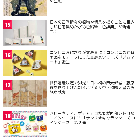
の生涯
日本の四季折々の植物や情景を描くことに相応
15
しい色を集めた水彩色鉛筆『色辞典』が新発
売！
コンビニおにぎりが文房具に！コンビニの定番
16
商品をモチーフにした文房具シリーズ『ジムマ
ート』誕生
世界遺産決定で脚光！日本初の巨大都城・藤原
17
京を創り上げた知られざる女帝・持統天皇の凄
絶な執念
ハローキティ、ポチャッコたちが昭和レトロな
18
コインケースに！「サンリオキャラクターズ コ
インケース」第２弾