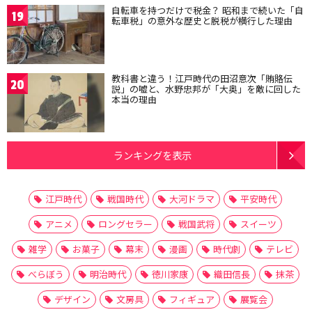
自転車を持つだけで税金？ 昭和まで続いた「自
19
転車税」の意外な歴史と脱税が横行した理由
教科書と違う！江戸時代の田沼意次「賄賂伝
20
説」の嘘と、水野忠邦が「大奥」を敵に回した
本当の理由
ランキングを表示
江戸時代
戦国時代
大河ドラマ
平安時代
アニメ
ロングセラー
戦国武将
スイーツ
雑学
お菓子
幕末
漫画
時代劇
テレビ
べらぼう
明治時代
徳川家康
織田信長
抹茶
デザイン
文房具
フィギュア
展覧会