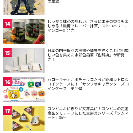
の生涯
しっかり抹茶の味わい、さらに果実の香りも楽
14
しめる「無糖フレーバー抹茶」ストロベリー、
マンゴー新発売
日本の四季折々の植物や情景を描くことに相応
15
しい色を集めた水彩色鉛筆『色辞典』が新発
売！
ハローキティ、ポチャッコたちが昭和レトロな
16
コインケースに！「サンリオキャラクターズ コ
インケース」第２弾
コンビニおにぎりが文房具に！コンビニの定番
17
商品をモチーフにした文房具シリーズ『ジムマ
ート』誕生