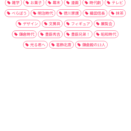
雑学
お菓子
幕末
漫画
時代劇
テレビ
べらぼう
明治時代
徳川家康
織田信長
抹茶
デザイン
文房具
フィギュア
展覧会
鎌倉時代
豊臣秀吉
豊臣兄弟！
昭和時代
光る君へ
葛飾北斎
鎌倉殿の13人