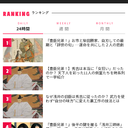
ランキング
RANKING
DAILY
WEEKLY
MONTHLY
24時間
週 間
月 間
『豊臣兄弟！』お市と柴田勝家、自刃しての最
1
期と「辞世の句」…運命を共にした２人の悲劇
【豊臣兄弟！】秀吉は本当に「女狂い」だった
2
のか？ 天下人を彩った11人の側室たちを時系列
で一挙紹介
なぜ浅井の旧臣は秀吉に従ったのか？ 武力を使
3
わず“自分の味方”に変えた裏工作の技法とは
『豊臣兄弟！』後半の鍵を握る「浅井三姉妹」
4