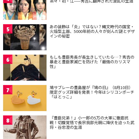
茶々・初・江——秀吉に翻弄された波乱の生涯
あの装飾は「炎」ではない？縄文時代の国宝・
5
火焔型土器、5000年前の人々が刻んだ謎とデザ
インの秘密
もしも豊臣秀長が長生きしていたら…？秀吉の
6
暴走と豊臣家滅亡を防げた「最強のカリスマ
性」
鳩サブレーの豊島屋が『鳩の日』（8月10日）
7
限定グッズ詳細を発表！今年はシリコンポーチ
「はとっこ」
『豊臣兄弟！』小一郎の5万の大軍に徹底抗
8
戦！切腹覚悟で長宗我部元親に降伏を迫った武
将・谷忠澄の生涯