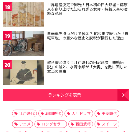
世界遺産決定で脚光！日本初の巨大都城・藤原
18
京を創り上げた知られざる女帝・持統天皇の凄
絶な執念
自転車を持つだけで税金？ 昭和まで続いた「自
19
転車税」の意外な歴史と脱税が横行した理由
教科書と違う！江戸時代の田沼意次「賄賂伝
20
説」の嘘と、水野忠邦が「大奥」を敵に回した
本当の理由
ランキングを表示
江戸時代
戦国時代
大河ドラマ
平安時代
アニメ
ロングセラー
戦国武将
スイーツ