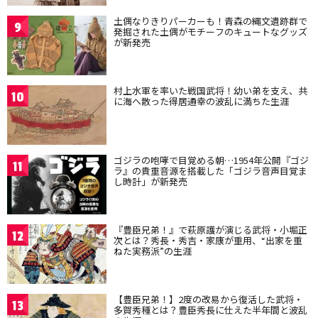
土偶なりきりパーカーも！青森の縄文遺跡群で
9
発掘された土偶がモチーフのキュートなグッズ
が新発売
村上水軍を率いた戦国武将！幼い弟を支え、共
10
に海へ散った得居通幸の波乱に満ちた生涯
ゴジラの咆哮で目覚める朝…1954年公開『ゴジ
11
ラ』の貴重音源を搭載した「ゴジラ音声目覚ま
し時計」が新発売
『豊臣兄弟！』で萩原護が演じる武将・小堀正
12
次とは？秀長・秀吉・家康が重用、“出家を重
ねた実務派”の生涯
【豊臣兄弟！】2度の改易から復活した武将・
13
多賀秀種とは？豊臣秀長に仕えた半年間と波乱