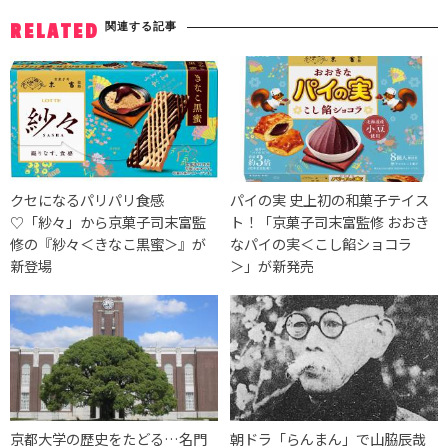
関連する記事
RELATED
クセになるパリパリ食感
パイの実 史上初の和菓子テイス
♡「紗々」から京菓子司末富監
ト！「京菓子司末富監修 おおき
修の『紗々＜きなこ黒蜜＞』が
なパイの実＜こし餡ショコラ
新登場
＞」が新発売
京都大学の歴史をたどる…名門
朝ドラ「らんまん」で山脇辰哉