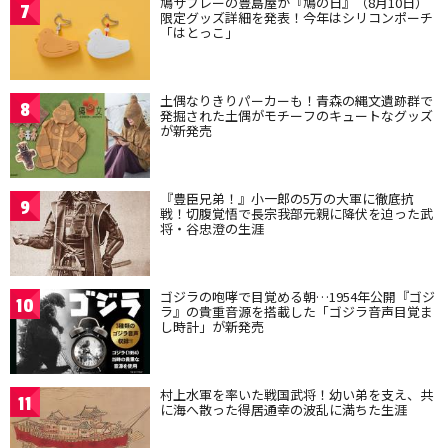
鳩サブレーの豊島屋が『鳩の日』（8月10日）
7
限定グッズ詳細を発表！今年はシリコンポーチ
「はとっこ」
土偶なりきりパーカーも！青森の縄文遺跡群で
8
発掘された土偶がモチーフのキュートなグッズ
が新発売
『豊臣兄弟！』小一郎の5万の大軍に徹底抗
9
戦！切腹覚悟で長宗我部元親に降伏を迫った武
将・谷忠澄の生涯
ゴジラの咆哮で目覚める朝…1954年公開『ゴジ
10
ラ』の貴重音源を搭載した「ゴジラ音声目覚ま
し時計」が新発売
村上水軍を率いた戦国武将！幼い弟を支え、共
11
に海へ散った得居通幸の波乱に満ちた生涯