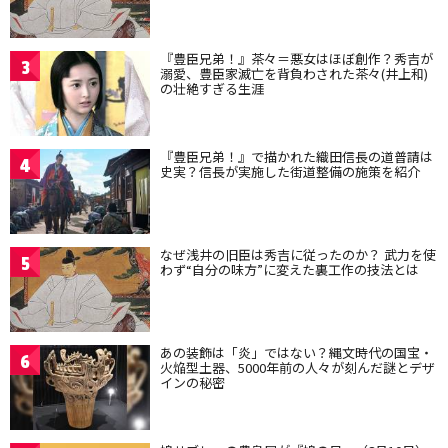
『豊臣兄弟！』茶々＝悪女はほぼ創作？秀吉が
3
溺愛、豊臣家滅亡を背負わされた茶々(井上和)
の壮絶すぎる生涯
『豊臣兄弟！』で描かれた織田信長の道普請は
4
史実？信長が実施した街道整備の施策を紹介
なぜ浅井の旧臣は秀吉に従ったのか？ 武力を使
5
わず“自分の味方”に変えた裏工作の技法とは
あの装飾は「炎」ではない？縄文時代の国宝・
6
火焔型土器、5000年前の人々が刻んだ謎とデザ
インの秘密