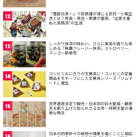
『豊臣兄弟！』で萩原護が演じる武将・小堀正
12
次とは？秀長・秀吉・家康が重用、“出家を重
ねた実務派”の生涯
しっかり抹茶の味わい、さらに果実の香りも楽
13
しめる「無糖フレーバー抹茶」ストロベリー、
マンゴー新発売
コンビニおにぎりが文房具に！コンビニの定番
14
商品をモチーフにした文房具シリーズ『ジムマ
ート』誕生
世界遺産決定で脚光！日本初の巨大都城・藤原
15
京を創り上げた知られざる女帝・持統天皇の凄
絶な執念
日本の四季折々の植物や情景を描くことに相応
16