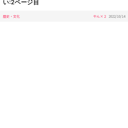
い:2ページ目
歴史・文化
やん×２
2022/10/14