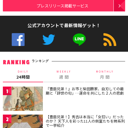
プレスリリース掲載サービス
公式アカウントで最新情報ゲット！
ランキング
RANKING
DAILY
WEEKLY
MONTHLY
24時間
週 間
月 間
『豊臣兄弟！』お市と柴田勝家、自刃しての最
1
期と「辞世の句」…運命を共にした２人の悲劇
【豊臣兄弟！】秀吉は本当に「女狂い」だった
2
のか？ 天下人を彩った11人の側室たちを時系列
で一挙紹介