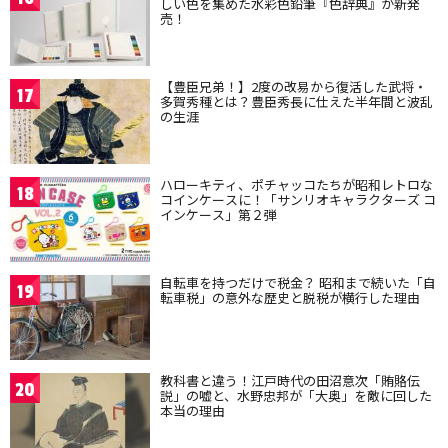
しい色を集めた水彩色鉛筆『色辞典』が新発
売！
【豊臣兄弟！】2度の改易から復活した武将・
17
多賀秀種とは？豊臣秀長に仕えた半年間と波乱
の生涯
ハローキティ、ポチャッコたちが昭和レトロな
18
コインケースに！「サンリオキャラクターズ コ
インケース」第２弾
自転車を持つだけで税金？ 昭和まで続いた「自
19
転車税」の意外な歴史と脱税が横行した理由
教科書と違う！江戸時代の田沼意次「賄賂伝
20
説」の嘘と、水野忠邦が「大奥」を敵に回した
本当の理由