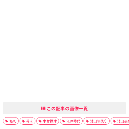
この記事の画像一覧
名刺
幕末
木村摂津
江戸時代
池田筑後守
池田長