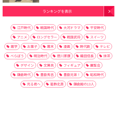
ランキングを表示
江戸時代
戦国時代
大河ドラマ
平安時代
アニメ
ロングセラー
戦国武将
スイーツ
雑学
お菓子
幕末
漫画
時代劇
テレビ
べらぼう
明治時代
徳川家康
織田信長
抹茶
デザイン
文房具
フィギュア
展覧会
鎌倉時代
豊臣秀吉
豊臣兄弟！
昭和時代
光る君へ
葛飾北斎
鎌倉殿の13人