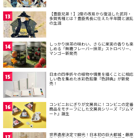
【豊臣兄弟！】2度の改易から復活した武将・
13
多賀秀種とは？豊臣秀長に仕えた半年間と波乱
の生涯
しっかり抹茶の味わい、さらに果実の香りも楽
14
しめる「無糖フレーバー抹茶」ストロベリー、
マンゴー新発売
日本の四季折々の植物や情景を描くことに相応
15
しい色を集めた水彩色鉛筆『色辞典』が新発
売！
コンビニおにぎりが文房具に！コンビニの定番
16
商品をモチーフにした文房具シリーズ『ジムマ
ート』誕生
世界遺産決定で脚光！日本初の巨大都城・藤原
17