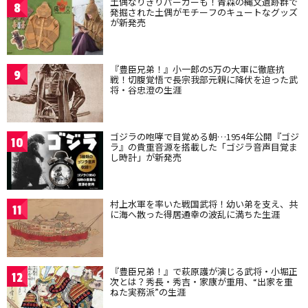
土偶なりきりパーカーも！青森の縄文遺跡群で
8
発掘された土偶がモチーフのキュートなグッズ
が新発売
『豊臣兄弟！』小一郎の5万の大軍に徹底抗
9
戦！切腹覚悟で長宗我部元親に降伏を迫った武
将・谷忠澄の生涯
ゴジラの咆哮で目覚める朝…1954年公開『ゴジ
10
ラ』の貴重音源を搭載した「ゴジラ音声目覚ま
し時計」が新発売
村上水軍を率いた戦国武将！幼い弟を支え、共
11
に海へ散った得居通幸の波乱に満ちた生涯
『豊臣兄弟！』で萩原護が演じる武将・小堀正
12
次とは？秀長・秀吉・家康が重用、“出家を重
ねた実務派”の生涯