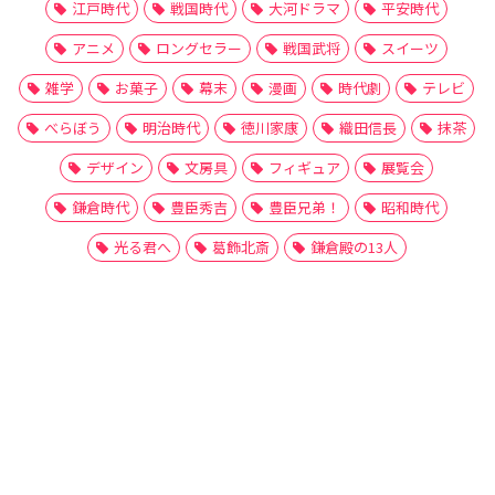
江戸時代
戦国時代
大河ドラマ
平安時代
アニメ
ロングセラー
戦国武将
スイーツ
雑学
お菓子
幕末
漫画
時代劇
テレビ
べらぼう
明治時代
徳川家康
織田信長
抹茶
デザイン
文房具
フィギュア
展覧会
鎌倉時代
豊臣秀吉
豊臣兄弟！
昭和時代
光る君へ
葛飾北斎
鎌倉殿の13人