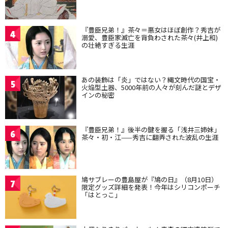
『豊臣兄弟！』茶々＝悪女はほぼ創作？秀吉が
4
溺愛、豊臣家滅亡を背負わされた茶々(井上和)
の壮絶すぎる生涯
あの装飾は「炎」ではない？縄文時代の国宝・
5
火焔型土器、5000年前の人々が刻んだ謎とデザ
インの秘密
『豊臣兄弟！』後半の鍵を握る「浅井三姉妹」
6
茶々・初・江——秀吉に翻弄された波乱の生涯
鳩サブレーの豊島屋が『鳩の日』（8月10日）
7
限定グッズ詳細を発表！今年はシリコンポーチ
「はとっこ」