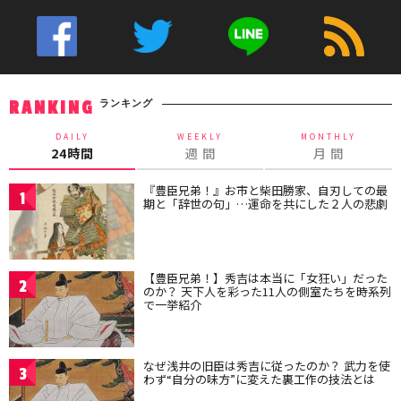
ランキング
RANKING
DAILY
WEEKLY
MONTHLY
24時間
週 間
月 間
『豊臣兄弟！』お市と柴田勝家、自刃しての最
1
期と「辞世の句」…運命を共にした２人の悲劇
【豊臣兄弟！】秀吉は本当に「女狂い」だった
2
のか？ 天下人を彩った11人の側室たちを時系列
で一挙紹介
なぜ浅井の旧臣は秀吉に従ったのか？ 武力を使
3
わず“自分の味方”に変えた裏工作の技法とは