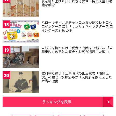
京を創り上げた知られざる女帝・持統天皇の凄
絶な執念
ハローキティ、ポチャッコたちが昭和レトロな
18
コインケースに！「サンリオキャラクターズ コ
インケース」第２弾
自転車を持つだけで税金？ 昭和まで続いた「自
19
転車税」の意外な歴史と脱税が横行した理由
教科書と違う！江戸時代の田沼意次「賄賂伝
20
説」の嘘と、水野忠邦が「大奥」を敵に回した
本当の理由
ランキングを表示