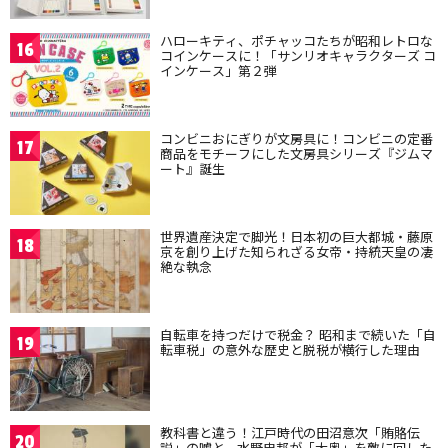
ハローキティ、ポチャッコたちが昭和レトロな
16
コインケースに！「サンリオキャラクターズ コ
インケース」第２弾
コンビニおにぎりが文房具に！コンビニの定番
17
商品をモチーフにした文房具シリーズ『ジムマ
ート』誕生
世界遺産決定で脚光！日本初の巨大都城・藤原
18
京を創り上げた知られざる女帝・持統天皇の凄
絶な執念
自転車を持つだけで税金？ 昭和まで続いた「自
19
転車税」の意外な歴史と脱税が横行した理由
教科書と違う！江戸時代の田沼意次「賄賂伝
20
説」の嘘と、水野忠邦が「大奥」を敵に回した