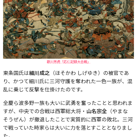
歌川芳虎「応仁記録大合戦」
東条国氏は
細川成之
（ほそかわ しげゆき）の被官であ
り、かつて細川氏に三河守護を奪われた一色一族が、混
乱に乗じて反撃を仕掛けたのです。
全慶ら波多野一族も大いに武勇を奮ったことと思われま
すが、中央での合戦は西軍総大将・
山名宗全
（やまな
そうぜん）が撤退したことで実質的に西軍の敗北。三河
で戦っていた時家らは大いに力を落とすこととなりまし
た。