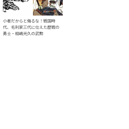
小者だからと侮るな！戦国時
代、毛利家三代に仕えた歴戦の
勇士・相嶋光久の武勲