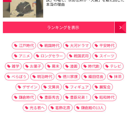
本当の理由
ランキングを表示
江戸時代
戦国時代
大河ドラマ
平安時代
アニメ
ロングセラー
戦国武将
スイーツ
雑学
お菓子
幕末
漫画
時代劇
テレビ
べらぼう
明治時代
徳川家康
織田信長
抹茶
デザイン
文房具
フィギュア
展覧会
鎌倉時代
豊臣秀吉
豊臣兄弟！
昭和時代
光る君へ
葛飾北斎
鎌倉殿の13人