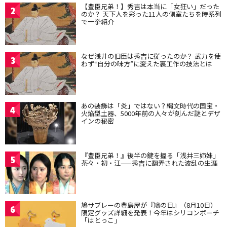
【豊臣兄弟！】秀吉は本当に「女狂い」だった
2
のか？ 天下人を彩った11人の側室たちを時系列
で一挙紹介
なぜ浅井の旧臣は秀吉に従ったのか？ 武力を使
3
わず“自分の味方”に変えた裏工作の技法とは
あの装飾は「炎」ではない？縄文時代の国宝・
4
火焔型土器、5000年前の人々が刻んだ謎とデザ
インの秘密
『豊臣兄弟！』後半の鍵を握る「浅井三姉妹」
5
茶々・初・江——秀吉に翻弄された波乱の生涯
鳩サブレーの豊島屋が『鳩の日』（8月10日）
6
限定グッズ詳細を発表！今年はシリコンポーチ
「はとっこ」