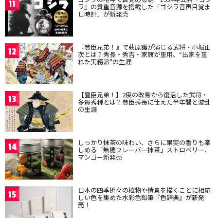
11
ラ』の貴重音源を搭載した「ゴジラ音声目覚ま
し時計」が新発売
『豊臣兄弟！』で萩原護が演じる武将・小堀正
12
次とは？秀長・秀吉・家康が重用、“出家を重
ねた実務派”の生涯
【豊臣兄弟！】2度の改易から復活した武将・
13
多賀秀種とは？豊臣秀長に仕えた半年間と波乱
の生涯
しっかり抹茶の味わい、さらに果実の香りも楽
14
しめる「無糖フレーバー抹茶」ストロベリー、
マンゴー新発売
日本の四季折々の植物や情景を描くことに相応
15
しい色を集めた水彩色鉛筆『色辞典』が新発
売！