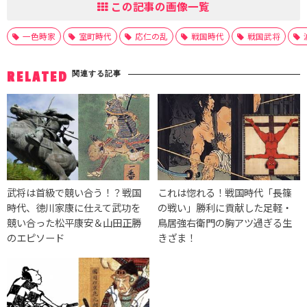
この記事の画像一覧
一色時家
室町時代
応仁の乱
戦国時代
戦国武将
関連する記事
RELATED
武将は首級で競い合う！？戦国
これは惚れる！戦国時代「長篠
時代、徳川家康に仕えて武功を
の戦い」勝利に貢献した足軽・
競い合った松平康安＆山田正勝
鳥居強右衛門の胸アツ過ぎる生
のエピソード
きざま！