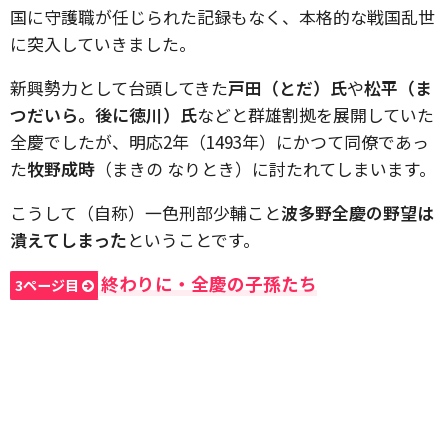
国に守護職が任じられた記録もなく、本格的な戦国乱世
に突入していきました。
新興勢力として台頭してきた
戸田（とだ）氏
や
松平（ま
つだいら。後に徳川）氏
などと群雄割拠を展開していた
全慶でしたが、明応2年（1493年）にかつて同僚であっ
た
牧野成時
（まきの なりとき）に討たれてしまいます。
こうして（自称）一色刑部少輔こと
波多野全慶の野望は
潰えてしまった
ということです。
終わりに・全慶の子孫たち
3ページ目