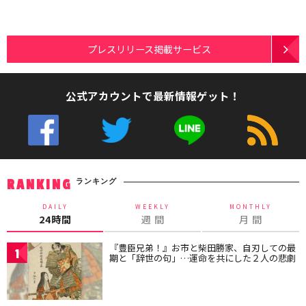
プレスリリース掲載サービス
公式アカウントで最新情報ゲット！
ランキング
RANKING
DAILY
WEEKLY
MONTHLY
24時間
週 間
月 間
『豊臣兄弟！』お市と柴田勝家、自刃しての最
1
期と「辞世の句」…運命を共にした２人の悲劇