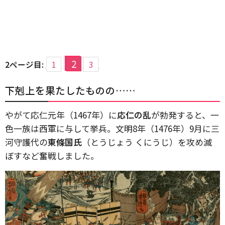
2
2ページ目:
1
3
下剋上を果たしたものの……
やがて応仁元年（1467年）に
応仁の乱
が勃発すると、一
色一族は西軍に与して挙兵。文明8年（1476年）9月に三
河守護代の
東條国氏
（とうじょう くにうじ）を攻め滅
ぼすなど奮戦しました。