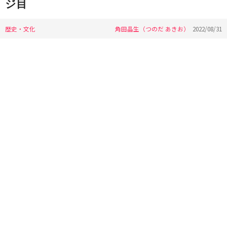
ジ目
歴史・文化
角田晶生（つのだ あきお）
2022/08/31