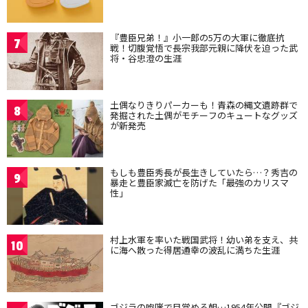
『豊臣兄弟！』小一郎の5万の大軍に徹底抗
7
戦！切腹覚悟で長宗我部元親に降伏を迫った武
将・谷忠澄の生涯
土偶なりきりパーカーも！青森の縄文遺跡群で
8
発掘された土偶がモチーフのキュートなグッズ
が新発売
もしも豊臣秀長が長生きしていたら…？秀吉の
9
暴走と豊臣家滅亡を防げた「最強のカリスマ
性」
村上水軍を率いた戦国武将！幼い弟を支え、共
10
に海へ散った得居通幸の波乱に満ちた生涯
ゴジラの咆哮で目覚める朝…1954年公開『ゴジ