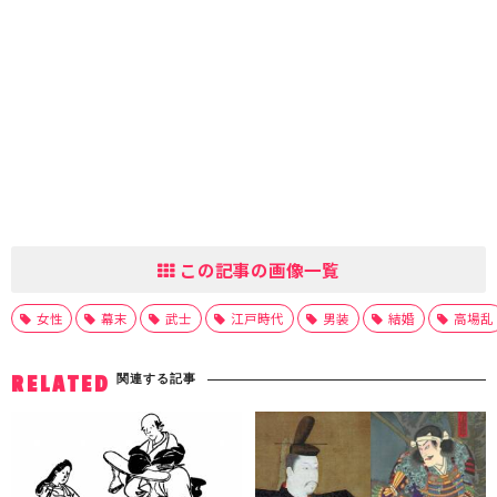
この記事の画像一覧
女性
幕末
武士
江戸時代
男装
結婚
高場乱
関連する記事
RELATED