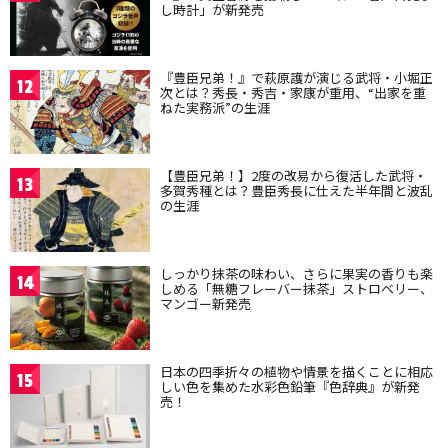
し時計」が新発売
『豊臣兄弟！』で萩原護が演じる武将・小堀正
12
次とは？秀長・秀吉・家康が重用、“出家を重
ねた実務派”の生涯
【豊臣兄弟！】2度の改易から復活した武将・
13
多賀秀種とは？豊臣秀長に仕えた半年間と波乱
の生涯
しっかり抹茶の味わい、さらに果実の香りも楽
14
しめる「無糖フレーバー抹茶」ストロベリー、
マンゴー新発売
日本の四季折々の植物や情景を描くことに相応
15
しい色を集めた水彩色鉛筆『色辞典』が新発
売！