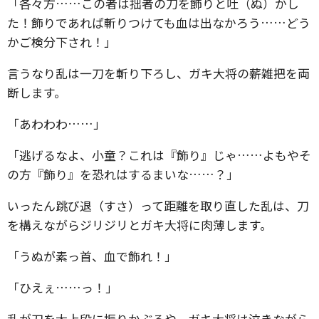
「各々方……この者は拙者の刀を飾りと吐（ぬ）かし
た！飾りであれば斬りつけても血は出なかろう……どう
かご検分下され！」
言うなり乱は一刀を斬り下ろし、ガキ大将の薪雑把を両
断します。
「あわわわ……」
「逃げるなよ、小童？これは『飾り』じゃ……よもやそ
の方『飾り』を恐れはするまいな……？」
いったん跳び退（すさ）って距離を取り直した乱は、刀
を構えながらジリジリとガキ大将に肉薄します。
「うぬが素っ首、血で飾れ！」
「ひえぇ……っ！」
乱が刀を大上段に振りかぶるや、ガキ大将は泣きながら