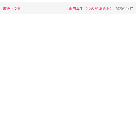
歴史・文化
角田晶生（つのだ あきお）
2020/11/17