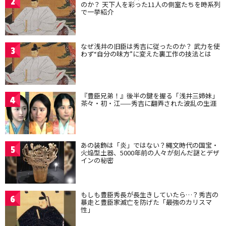
2
のか？ 天下人を彩った11人の側室たちを時系列
で一挙紹介
なぜ浅井の旧臣は秀吉に従ったのか？ 武力を使
3
わず“自分の味方”に変えた裏工作の技法とは
『豊臣兄弟！』後半の鍵を握る「浅井三姉妹」
4
茶々・初・江——秀吉に翻弄された波乱の生涯
あの装飾は「炎」ではない？縄文時代の国宝・
5
火焔型土器、5000年前の人々が刻んだ謎とデザ
インの秘密
もしも豊臣秀長が長生きしていたら…？秀吉の
6
暴走と豊臣家滅亡を防げた「最強のカリスマ
性」