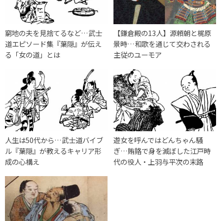
窮地の夫を見捨てるなど…武士
【鎌倉殿の13人】源頼朝と梶原
道エピソード集『葉隠』が伝え
景時…和歌を通じて交わされる
る「女の道」とは
主従のユーモア
人生は50代から…武士道バイブ
遊女を呼んではどんちゃん騒
ル『葉隠』が教えるキャリア形
ぎ…賄賂で身を滅ぼした江戸時
成の心構え
代の役人・上羽与平次の末路