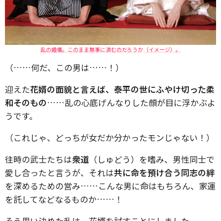
乱の婚儀。このまま無事に済むのだろうか（イメージ）。
（……何だ、この男は……！）
迎えた
花婿の面貌と言えば、泰平の世にふやけ切った柔
和そのもの
……乱の心底げんなりした顔が目に浮かぶよ
うです。
（これじゃ、どっちが女だか分かったモンじゃない！）
往時の武士たちは
衆道
（しゅどう）を嗜み、男性同士で
愛し合ったと言うが、それは
共に命を預け合う同志の絆
を深めるための営み……こんな男に命はもちろん、家運
を託してなどなるものか……！
そう思い決めた乱は、花婿を試すことにしました。