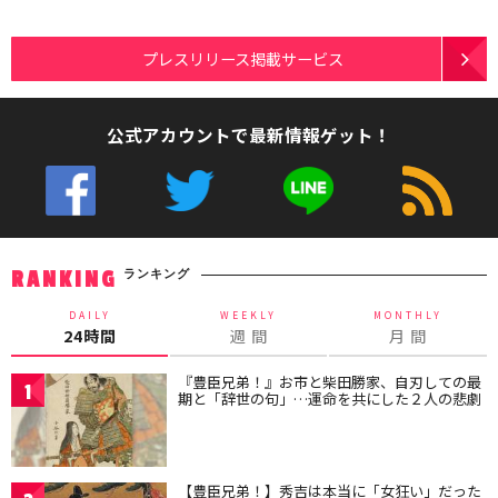
プレスリリース掲載サービス
公式アカウントで最新情報ゲット！
ランキング
RANKING
DAILY
WEEKLY
MONTHLY
24時間
週 間
月 間
『豊臣兄弟！』お市と柴田勝家、自刃しての最
1
期と「辞世の句」…運命を共にした２人の悲劇
【豊臣兄弟！】秀吉は本当に「女狂い」だった