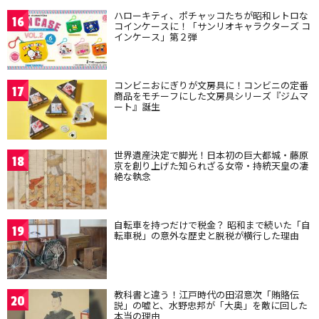
ハローキティ、ポチャッコたちが昭和レトロな
16
コインケースに！「サンリオキャラクターズ コ
インケース」第２弾
コンビニおにぎりが文房具に！コンビニの定番
17
商品をモチーフにした文房具シリーズ『ジムマ
ート』誕生
世界遺産決定で脚光！日本初の巨大都城・藤原
18
京を創り上げた知られざる女帝・持統天皇の凄
絶な執念
自転車を持つだけで税金？ 昭和まで続いた「自
19
転車税」の意外な歴史と脱税が横行した理由
教科書と違う！江戸時代の田沼意次「賄賂伝
20
説」の嘘と、水野忠邦が「大奥」を敵に回した
本当の理由