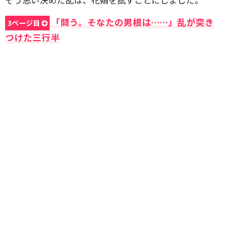
「問う。そなたの男根は……」乱が突き
3ページ目
つけた三行半