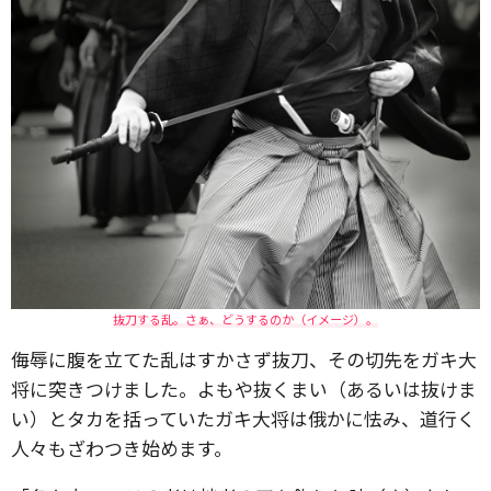
抜刀する乱。さぁ、どうするのか（イメージ）。
侮辱に腹を立てた乱はすかさず抜刀、その切先をガキ大
将に突きつけました。よもや抜くまい（あるいは抜けま
い）とタカを括っていたガキ大将は俄かに怯み、道行く
人々もざわつき始めます。