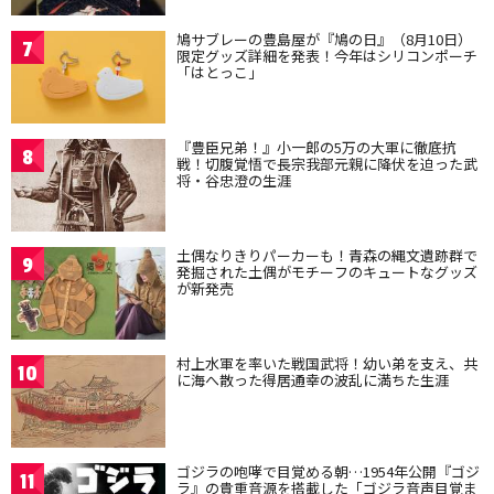
鳩サブレーの豊島屋が『鳩の日』（8月10日）
7
限定グッズ詳細を発表！今年はシリコンポーチ
「はとっこ」
『豊臣兄弟！』小一郎の5万の大軍に徹底抗
8
戦！切腹覚悟で長宗我部元親に降伏を迫った武
将・谷忠澄の生涯
土偶なりきりパーカーも！青森の縄文遺跡群で
9
発掘された土偶がモチーフのキュートなグッズ
が新発売
村上水軍を率いた戦国武将！幼い弟を支え、共
10
に海へ散った得居通幸の波乱に満ちた生涯
ゴジラの咆哮で目覚める朝…1954年公開『ゴジ
11
ラ』の貴重音源を搭載した「ゴジラ音声目覚ま