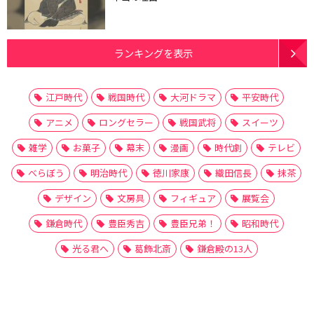
ランキングを表示
江戸時代
戦国時代
大河ドラマ
平安時代
アニメ
ロングセラー
戦国武将
スイーツ
雑学
お菓子
幕末
漫画
時代劇
テレビ
べらぼう
明治時代
徳川家康
織田信長
抹茶
デザイン
文房具
フィギュア
展覧会
鎌倉時代
豊臣秀吉
豊臣兄弟！
昭和時代
光る君へ
葛飾北斎
鎌倉殿の13人