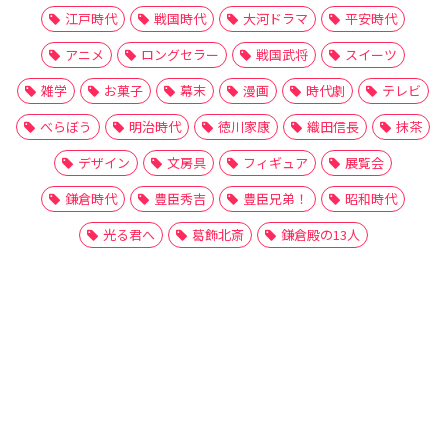
江戸時代
戦国時代
大河ドラマ
平安時代
アニメ
ロングセラー
戦国武将
スイーツ
雑学
お菓子
幕末
漫画
時代劇
テレビ
べらぼう
明治時代
徳川家康
織田信長
抹茶
デザイン
文房具
フィギュア
展覧会
鎌倉時代
豊臣秀吉
豊臣兄弟！
昭和時代
光る君へ
葛飾北斎
鎌倉殿の13人