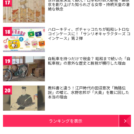
17
京を創り上げた知られざる女帝・持統天皇の凄
絶な執念
ハローキティ、ポチャッコたちが昭和レトロな
18
コインケースに！「サンリオキャラクターズ コ
インケース」第２弾
自転車を持つだけで税金？ 昭和まで続いた「自
19
転車税」の意外な歴史と脱税が横行した理由
教科書と違う！江戸時代の田沼意次「賄賂伝
20
説」の嘘と、水野忠邦が「大奥」を敵に回した
本当の理由
ランキングを表示