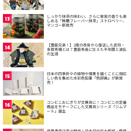
しっかり抹茶の味わい、さらに果実の香りも楽
13
しめる「無糖フレーバー抹茶」ストロベリー、
マンゴー新発売
【豊臣兄弟！】2度の改易から復活した武将・
14
多賀秀種とは？豊臣秀長に仕えた半年間と波乱
の生涯
日本の四季折々の植物や情景を描くことに相応
15
しい色を集めた水彩色鉛筆『色辞典』が新発
売！
コンビニおにぎりが文房具に！コンビニの定番
16
商品をモチーフにした文房具シリーズ『ジムマ
ート』誕生
世界遺産決定で脚光！日本初の巨大都城・藤原