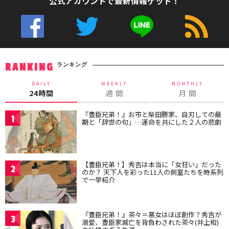
公式アカウントで最新情報ゲット！
ランキング
RANKING
DAILY
WEEKLY
MONTHLY
24時間
週 間
月 間
『豊臣兄弟！』お市と柴田勝家、自刃しての最
1
期と「辞世の句」…運命を共にした２人の悲劇
【豊臣兄弟！】秀吉は本当に「女狂い」だった
2
のか？ 天下人を彩った11人の側室たちを時系列
で一挙紹介
『豊臣兄弟！』茶々＝悪女はほぼ創作？秀吉が
3
溺愛、豊臣家滅亡を背負わされた茶々(井上和)