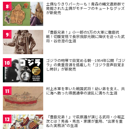
土偶なりきりパーカーも！青森の縄文遺跡群で
8
発掘された土偶がモチーフのキュートなグッズ
が新発売
『豊臣兄弟！』小一郎の5万の大軍に徹底抗
9
戦！切腹覚悟で長宗我部元親に降伏を迫った武
将・谷忠澄の生涯
ゴジラの咆哮で目覚める朝…1954年公開『ゴジ
10
ラ』の貴重音源を搭載した「ゴジラ音声目覚ま
し時計」が新発売
村上水軍を率いた戦国武将！幼い弟を支え、共
11
に海へ散った得居通幸の波乱に満ちた生涯
『豊臣兄弟！』で萩原護が演じる武将・小堀正
12
次とは？秀長・秀吉・家康が重用、“出家を重
ねた実務派”の生涯