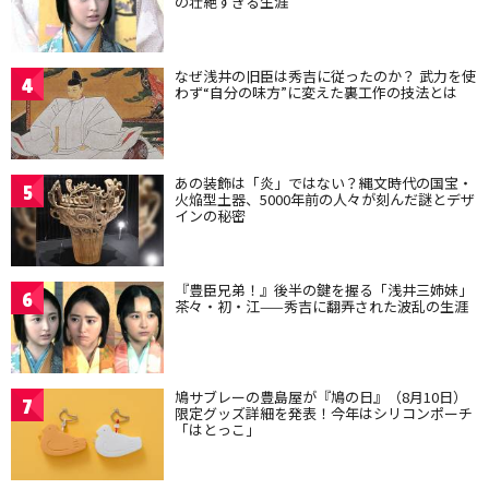
の壮絶すぎる生涯
なぜ浅井の旧臣は秀吉に従ったのか？ 武力を使
4
わず“自分の味方”に変えた裏工作の技法とは
あの装飾は「炎」ではない？縄文時代の国宝・
5
火焔型土器、5000年前の人々が刻んだ謎とデザ
インの秘密
『豊臣兄弟！』後半の鍵を握る「浅井三姉妹」
6
茶々・初・江——秀吉に翻弄された波乱の生涯
鳩サブレーの豊島屋が『鳩の日』（8月10日）
7
限定グッズ詳細を発表！今年はシリコンポーチ
「はとっこ」