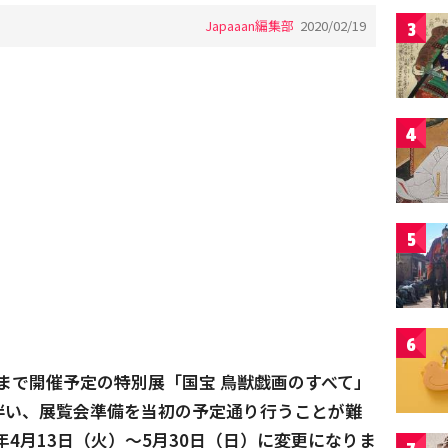
Japaaan編集部
2020/02/19
3
4
5
6
日(日)まで開催予定の特別展「国宝 鳥獣戯画のすべて」
伴い、展覧会準備を当初の予定通り行うことが難
1年4月13日（火）～5月30日（日）に
変更になりま