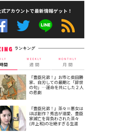
公式アカウントで最新情報ゲット！
ランキング
KING
ILY
WEEKLY
MONTHLY
4時間
週 間
月 間
『豊臣兄弟！』お市と柴田勝
家、自刃しての最期と「辞世
の句」…運命を共にした２人
の悲劇
『豊臣兄弟！』茶々＝悪女は
ほぼ創作？秀吉が溺愛、豊臣
家滅亡を背負わされた茶々
(井上和)の壮絶すぎる生涯