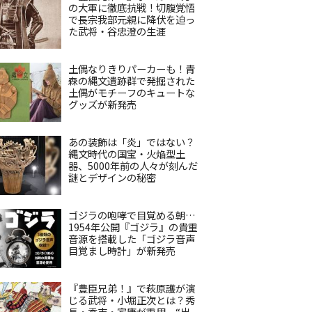
の大軍に徹底抗戦！切腹覚悟
で長宗我部元親に降伏を迫っ
た武将・谷忠澄の生涯
土偶なりきりパーカーも！青
森の縄文遺跡群で発掘された
土偶がモチーフのキュートな
グッズが新発売
あの装飾は「炎」ではない？
縄文時代の国宝・火焔型土
器、5000年前の人々が刻んだ
謎とデザインの秘密
ゴジラの咆哮で目覚める朝…
1954年公開『ゴジラ』の貴重
音源を搭載した「ゴジラ音声
目覚まし時計」が新発売
『豊臣兄弟！』で萩原護が演
じる武将・小堀正次とは？秀
長・秀吉・家康が重用、“出