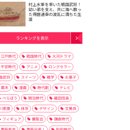
村上水軍を率いた戦国武将！
幼い弟を支え、共に海へ散っ
た得居通幸の波乱に満ちた生
涯
ランキングを表示
江戸時代
戦国時代
大河ドラマ
平安時代
アニメ
ロングセラー
国武将
スイーツ
雑学
お菓子
幕末
漫画
時代劇
テレビ
べらぼう
明治時代
織田信長
川家康
抹茶
デザイン
文房具
フィギュア
展覧会
鎌倉時代
豊臣秀吉
豊臣兄弟！
昭和時代