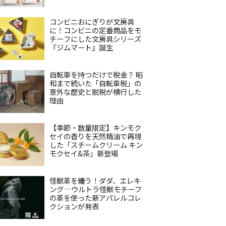
コンビニおにぎりが文房具
に！コンビニの定番商品をモ
チーフにした文房具シリーズ
『ジムマート』誕生
自転車を持つだけで税金？ 昭
和まで続いた「自転車税」の
意外な歴史と脱税が横行した
理由
【季節・数量限定】キンモク
セイの香りを天然精油で再現
した「スチームクリーム キン
モクセイ&茶」新登場
怪獣革を纏う！ダダ、エレキ
ング…ウルトラ怪獣モチーフ
の革を使った新アパレルコレ
クションが発表