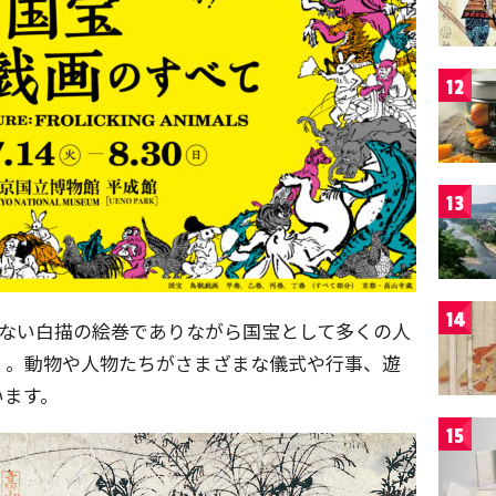
12
13
14
のない白描の絵巻でありながら国宝として多くの人
」。動物や人物たちがさまざまな儀式や行事、遊
います。
15