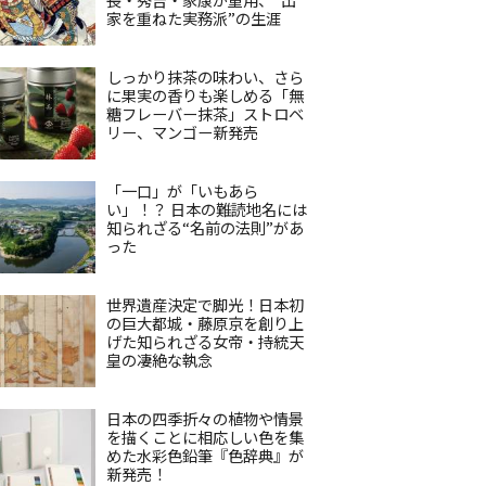
家を重ねた実務派”の生涯
しっかり抹茶の味わい、さら
に果実の香りも楽しめる「無
糖フレーバー抹茶」ストロベ
リー、マンゴー新発売
「一口」が「いもあら
い」！？ 日本の難読地名には
知られざる“名前の法則”があ
った
世界遺産決定で脚光！日本初
の巨大都城・藤原京を創り上
げた知られざる女帝・持統天
皇の凄絶な執念
日本の四季折々の植物や情景
を描くことに相応しい色を集
めた水彩色鉛筆『色辞典』が
新発売！