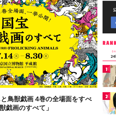
RAN
DA
2
1
2
と鳥獣戯画 4巻の全場面をすべ
鳥獣戯画のすべて」