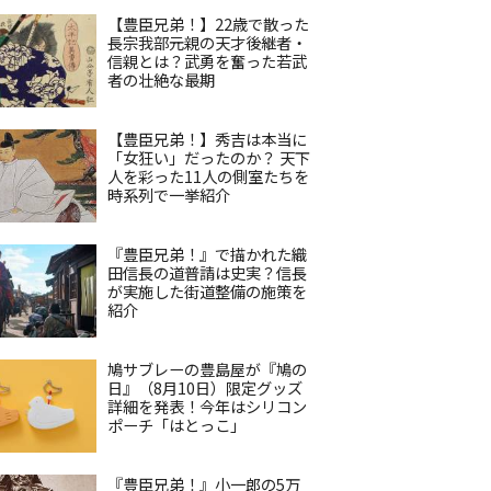
【豊臣兄弟！】22歳で散った
長宗我部元親の天才後継者・
信親とは？武勇を奮った若武
者の壮絶な最期
【豊臣兄弟！】秀吉は本当に
「女狂い」だったのか？ 天下
人を彩った11人の側室たちを
時系列で一挙紹介
『豊臣兄弟！』で描かれた織
田信長の道普請は史実？信長
が実施した街道整備の施策を
紹介
鳩サブレーの豊島屋が『鳩の
日』（8月10日）限定グッズ
詳細を発表！今年はシリコン
ポーチ「はとっこ」
『豊臣兄弟！』小一郎の5万