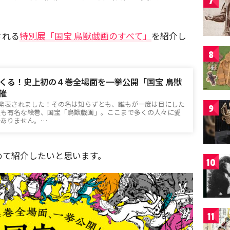
7
される
特別展「国宝 鳥獣戯画のすべて」
を紹介し
8
くる！史上初の４巻全場面を一挙公開「国宝 鳥獣
催
が発表されました！その名は知らずとも、誰もが一度は目にした
9
最も有名な絵巻、国宝「鳥獣戯画」。ここまで多くの人々に愛
かありません。…
めて紹介したいと思います。
10
11