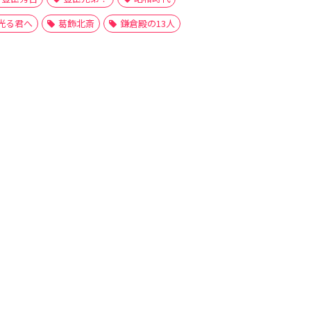
光る君へ
葛飾北斎
鎌倉殿の13人