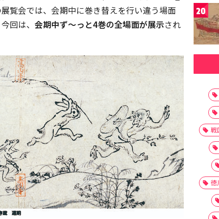
の展覧会では、会期中に巻き替えを行い違う場面
20
、今回は、
会期中ず〜っと4巻の全場面が展示
され
戦
徳