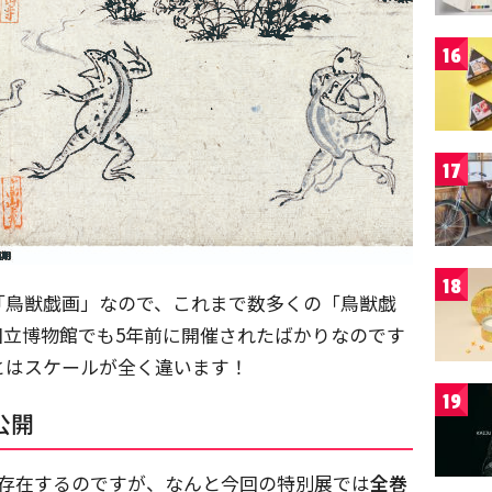
16
17
18
「鳥獣戯画」なので、これまで数多くの「鳥獣戯
国立博物館でも5年前に開催されたばかりなのです
とはスケールが全く違います！
19
公開
が存在するのですが、なんと今回の特別展では
全巻