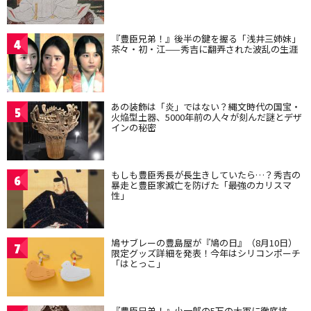
『豊臣兄弟！』後半の鍵を握る「浅井三姉妹」
4
茶々・初・江——秀吉に翻弄された波乱の生涯
あの装飾は「炎」ではない？縄文時代の国宝・
5
火焔型土器、5000年前の人々が刻んだ謎とデザ
インの秘密
もしも豊臣秀長が長生きしていたら…？秀吉の
6
暴走と豊臣家滅亡を防げた「最強のカリスマ
性」
鳩サブレーの豊島屋が『鳩の日』（8月10日）
7
限定グッズ詳細を発表！今年はシリコンポーチ
「はとっこ」
『豊臣兄弟！』小一郎の5万の大軍に徹底抗