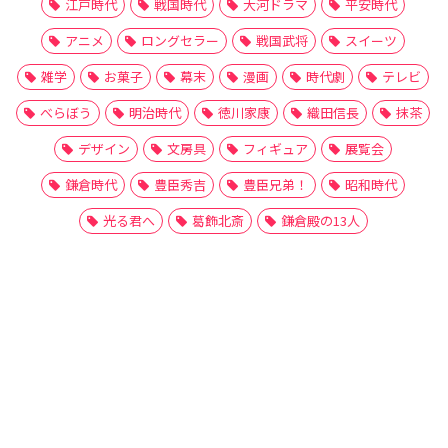
江戸時代
戦国時代
大河ドラマ
平安時代
アニメ
ロングセラー
戦国武将
スイーツ
雑学
お菓子
幕末
漫画
時代劇
テレビ
べらぼう
明治時代
徳川家康
織田信長
抹茶
デザイン
文房具
フィギュア
展覧会
鎌倉時代
豊臣秀吉
豊臣兄弟！
昭和時代
光る君へ
葛飾北斎
鎌倉殿の13人