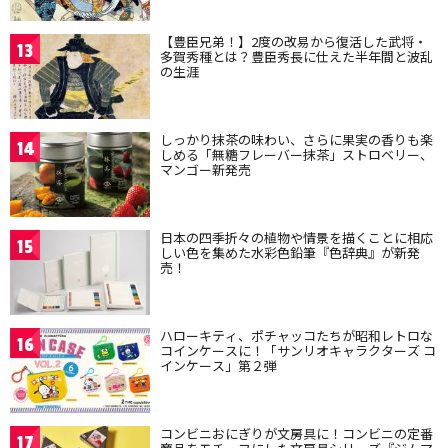
【豊臣兄弟！】2度の改易から復活した武将・
13
多賀秀種とは？豊臣秀長に仕えた半年間と波乱
の生涯
しっかり抹茶の味わい、さらに果実の香りも楽
14
しめる「無糖フレーバー抹茶」ストロベリー、
マンゴー新発売
日本の四季折々の植物や情景を描くことに相応
15
しい色を集めた水彩色鉛筆『色辞典』が新発
売！
ハローキティ、ポチャッコたちが昭和レトロな
16
コインケースに！「サンリオキャラクターズ コ
インケース」第２弾
コンビニおにぎりが文房具に！コンビニの定番
17