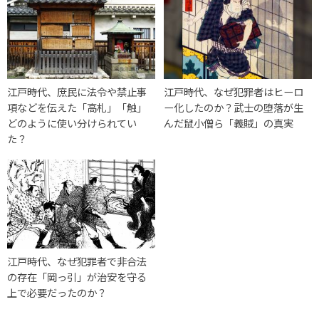
江戸時代、庶民に法令や禁止事
江戸時代、なぜ犯罪者はヒーロ
項などを伝えた「高札」「触」
ー化したのか？武士の堕落が生
どのように使い分けられてい
んだ鼠小僧ら「義賊」の真実
た？
江戸時代、なぜ犯罪者で非合法
の存在「岡っ引」が治安を守る
上で必要だったのか？