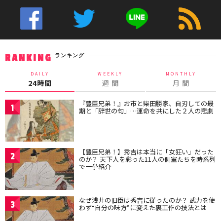
ランキング
RANKING
DAILY
WEEKLY
MONTHLY
24時間
週 間
月 間
『豊臣兄弟！』お市と柴田勝家、自刃しての最
1
期と「辞世の句」…運命を共にした２人の悲劇
【豊臣兄弟！】秀吉は本当に「女狂い」だった
2
のか？ 天下人を彩った11人の側室たちを時系列
で一挙紹介
なぜ浅井の旧臣は秀吉に従ったのか？ 武力を使
3
わず“自分の味方”に変えた裏工作の技法とは