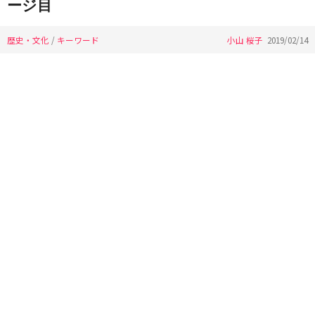
ージ目
歴史・文化
/
キーワード
小山 桜子
2019/02/14