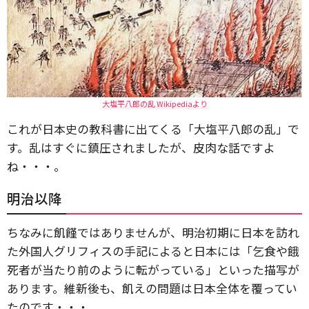
大塩平八郎の乱 Wikipediaより
これが日本史の教科書に出てくる「大塩平八郎の乱」で
す。乱はすぐに鎮圧されましたが、皮肉な話ですよ
ね・・・。
明治以降
ちなみに飢饉ではありませんが、明治初期に日本を訪れ
た外国人グリフィスの手記によると日本には「乞食や餓
死者が当たり前のように転がっている」といった描写が
あります。維新後も、飢えの問題は日本全体を覆ってい
たのです・・・。