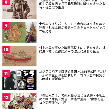
8
戦！切腹覚悟で長宗我部元親に降伏を迫った武
将・谷忠澄の生涯
土偶なりきりパーカーも！青森の縄文遺跡群で
9
発掘された土偶がモチーフのキュートなグッズ
が新発売
村上水軍を率いた戦国武将！幼い弟を支え、共
10
に海へ散った得居通幸の波乱に満ちた生涯
ゴジラの咆哮で目覚める朝…1954年公開『ゴジ
11
ラ』の貴重音源を搭載した「ゴジラ音声目覚ま
し時計」が新発売
『豊臣兄弟！』で萩原護が演じる武将・小堀正
12
次とは？秀長・秀吉・家康が重用、“出家を重
ねた実務派”の生涯