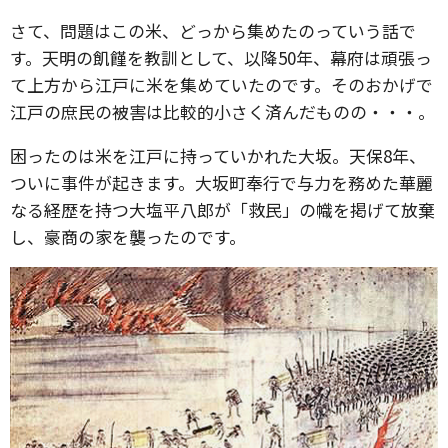
さて、問題はこの米、どっから集めたのっていう話で
す。天明の飢饉を教訓として、以降50年、幕府は頑張っ
て上方から江戸に米を集めていたのです。そのおかげで
江戸の庶民の被害は比較的小さく済んだものの・・・。
困ったのは米を江戸に持っていかれた大坂。天保8年、
ついに事件が起きます。大坂町奉行で与力を務めた華麗
なる経歴を持つ大塩平八郎が「救民」の幟を掲げて放棄
し、豪商の家を襲ったのです。