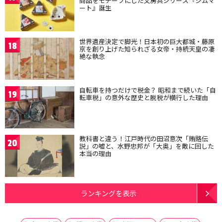
商品をモチーフにした文房具シリーズ『ジムマ
ート』誕生
世界遺産決定で脚光！日本初の巨大都城・藤原
18
京を創り上げた知られざる女帝・持統天皇の凄
絶な執念
自転車を持つだけで税金？ 昭和まで続いた「自
19
転車税」の意外な歴史と脱税が横行した理由
教科書と違う！江戸時代の田沼意次「賄賂伝
20
説」の嘘と、水野忠邦が「大奥」を敵に回した
本当の理由
ランキングを表示