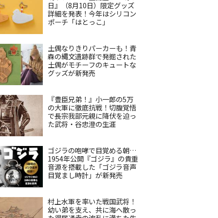
日』（8月10日）限定グッズ
詳細を発表！今年はシリコン
ポーチ「はとっこ」
土偶なりきりパーカーも！青
森の縄文遺跡群で発掘された
土偶がモチーフのキュートな
グッズが新発売
『豊臣兄弟！』小一郎の5万
の大軍に徹底抗戦！切腹覚悟
で長宗我部元親に降伏を迫っ
た武将・谷忠澄の生涯
ゴジラの咆哮で目覚める朝…
1954年公開『ゴジラ』の貴重
音源を搭載した「ゴジラ音声
目覚まし時計」が新発売
村上水軍を率いた戦国武将！
幼い弟を支え、共に海へ散っ
た得居通幸の波乱に満ちた生