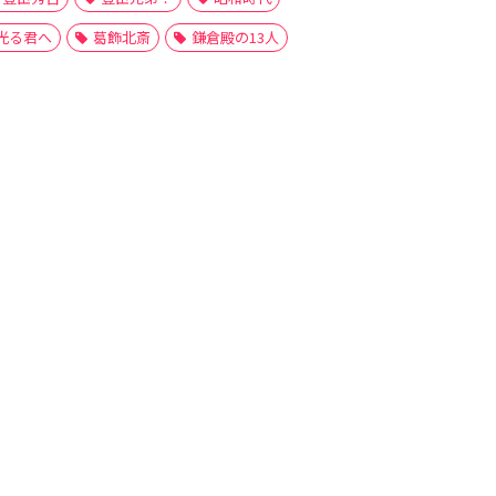
光る君へ
葛飾北斎
鎌倉殿の13人