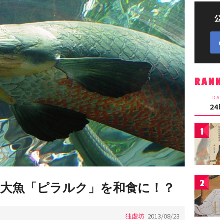
RAN
DA
2
1
2
大魚「ピラルク」を和食に！？
独虚坊
2013/08/23