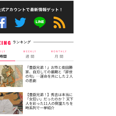
公式アカウントで最新情報ゲット！
ランキング
KING
ILY
WEEKLY
MONTHLY
4時間
週 間
月 間
『豊臣兄弟！』お市と柴田勝
家、自刃しての最期と「辞世
の句」…運命を共にした２人
の悲劇
【豊臣兄弟！】秀吉は本当に
「女狂い」だったのか？ 天下
人を彩った11人の側室たちを
時系列で一挙紹介