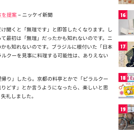
方を提案
– ニッケイ新聞
16
だけ聞くと「無理です」と即答したくなります。し
って最初は「無理」だったかも知れないのです。ニ
のかも知れないのです。ブラジルに根付いた「日本
17
ラルクーを見事に料理する可能性は、ありえない
18
里帰り」したら。京都の料亭とかで「ピラルクー
造りどす」とか言うようになったら、楽しいと思
。失礼しました。
19