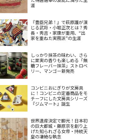
涯
『豊臣兄弟！』で萩原護が演
じる武将・小堀正次とは？秀
長・秀吉・家康が重用、“出
家を重ねた実務派”の生涯
しっかり抹茶の味わい、さら
に果実の香りも楽しめる「無
糖フレーバー抹茶」ストロベ
リー、マンゴー新発売
コンビニおにぎりが文房具
に！コンビニの定番商品をモ
チーフにした文房具シリーズ
『ジムマート』誕生
世界遺産決定で脚光！日本初
の巨大都城・藤原京を創り上
げた知られざる女帝・持統天
皇の凄絶な執念