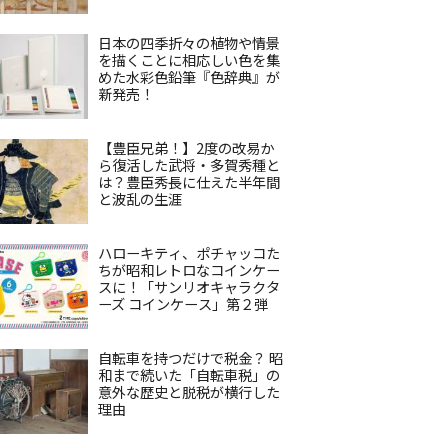
日本の四季折々の植物や情景
を描くことに相応しい色を集
めた水彩色鉛筆『色辞典』が
新発売！
【豊臣兄弟！】2度の改易か
ら復活した武将・多賀秀種と
は？豊臣秀長に仕えた半年間
と波乱の生涯
ハローキティ、ポチャッコた
ちが昭和レトロなコインケー
スに！「サンリオキャラクタ
ーズ コインケース」第２弾
自転車を持つだけで税金？ 昭
和まで続いた「自転車税」の
意外な歴史と脱税が横行した
理由