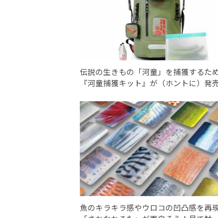
伝説の生きもの「河童」を捕獲するた
『河童捕獲キット』が（ホントに）発
魚のキラキラ感やウロコの凹凸感を再