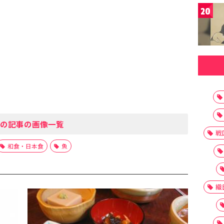
20
の記事の画像一覧
戦
和食・日本食
魚
織