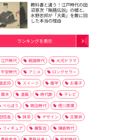
教科書と違う！江戸時代の田
沼意次「賄賂伝説」の嘘と、
水野忠邦が「大奥」を敵に回
した本当の理由
ランキングを表示
江戸時代
戦国時代
大河ドラマ
平安時代
アニメ
ロングセラー
国武将
スイーツ
雑学
お菓子
幕末
漫画
時代劇
テレビ
べらぼう
明治時代
徳川家康
田信長
抹茶
デザイン
文房具
フィギュア
展覧会
鎌倉時代
豊臣秀吉
豊臣兄弟！
昭和時代