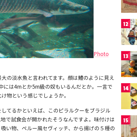
12
Photo
13
最大の淡水魚と言われてます。顔は鱧のように見え
中には4mとか5m級の奴もいるんだとか。一言で
14
化け物という感じでしょうか。
をしてるかといえば、このピラルクーをブラジル
現地で試食会が開かれたそうなんですよ。味付けは
15
、吸い物、ペルー風セヴィッチ、から揚げの５種の