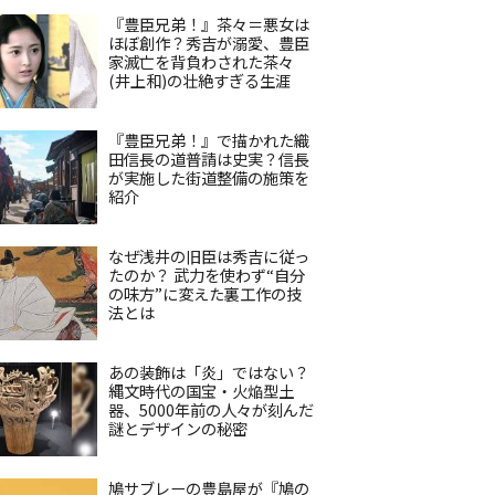
『豊臣兄弟！』茶々＝悪女は
ほぼ創作？秀吉が溺愛、豊臣
家滅亡を背負わされた茶々
(井上和)の壮絶すぎる生涯
『豊臣兄弟！』で描かれた織
田信長の道普請は史実？信長
が実施した街道整備の施策を
紹介
なぜ浅井の旧臣は秀吉に従っ
たのか？ 武力を使わず“自分
の味方”に変えた裏工作の技
法とは
あの装飾は「炎」ではない？
縄文時代の国宝・火焔型土
器、5000年前の人々が刻んだ
謎とデザインの秘密
鳩サブレーの豊島屋が『鳩の