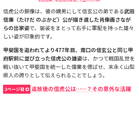
信虎公の銅像は、彼の嫡男にして信玄公の弟である
武田
信廉（たけだ のぶかど）公が描き遺した肖像画さなが
らの出家姿
で、袈裟をまとって右手に軍配を持った雄々
しい姿が印象的です。
甲斐国を追われてより477年目、南口の信玄公と同じ甲
府駅前に並び立った信虎公の雄姿
は、かつて戦国乱世を
戦い抜いて甲斐国を統一した偉業を偲ばせ、末永く山梨
県人の誇りとして伝えられることでしょう。
追放後の信虎公は……？その意外な活躍
2ページ目