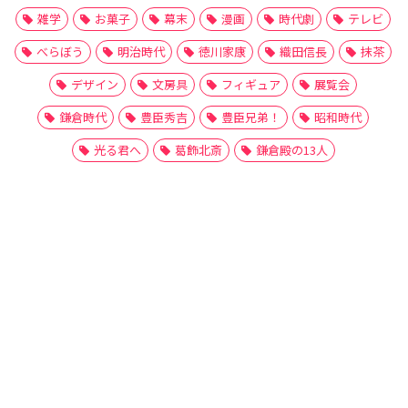
雑学
お菓子
幕末
漫画
時代劇
テレビ
べらぼう
明治時代
徳川家康
織田信長
抹茶
デザイン
文房具
フィギュア
展覧会
鎌倉時代
豊臣秀吉
豊臣兄弟！
昭和時代
光る君へ
葛飾北斎
鎌倉殿の13人