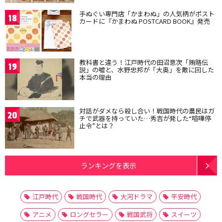
手ぬぐい専門店「かまわぬ」の人気柄がポスト
18
カードに『かまわぬ POSTCARD BOOK』発売
教科書と違う！江戸時代の田沼意次「賄賂伝
19
説」の嘘と、水野忠邦が「大奥」を敵に回した
本当の理由
対話がダメなら殺し合い！戦国時代の農民はガ
20
チで武器を持っていた…秀吉が発した“喧嘩停
止令”とは？
ランキングを表示
江戸時代
戦国時代
大河ドラマ
平安時代
アニメ
ロングセラー
戦国武将
スイーツ