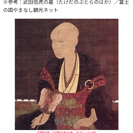
※参考：武田信虎の墓（たけだのぶとらのはか）／富士
の国やまなし観光ネット
武田信廉「武田信虎肖像」天正ニ1574年