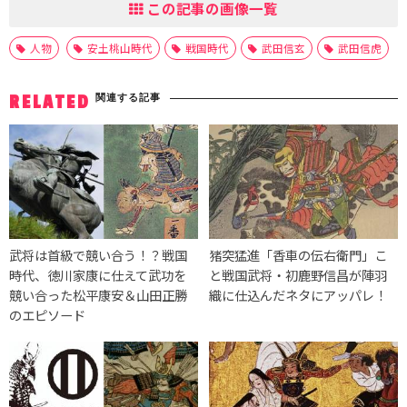
この記事の画像一覧
人物
安土桃山時代
戦国時代
武田信玄
武田信虎
関連する記事
RELATED
武将は首級で競い合う！？戦国
猪突猛進「香車の伝右衛門」こ
時代、徳川家康に仕えて武功を
と戦国武将・初鹿野信昌が陣羽
競い合った松平康安＆山田正勝
織に仕込んだネタにアッパレ！
のエピソード