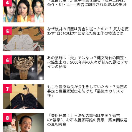
4
茶々・初・江——秀吉に翻弄された波乱の生涯
なぜ浅井の旧臣は秀吉に従ったのか？ 武力を使
5
わず“自分の味方”に変えた裏工作の技法とは
あの装飾は「炎」ではない？縄文時代の国宝・
6
火焔型土器、5000年前の人々が刻んだ謎とデザ
インの秘密
もしも豊臣秀長が長生きしていたら…？秀吉の
7
暴走と豊臣家滅亡を防げた「最強のカリスマ
性」
『豊臣兄弟！』三法師の誘拐は史実？秀吉
8
の“暴挙”、お市＆勝家再婚の真意…第30回放送
の真相考察