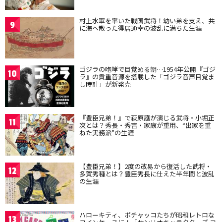
村上水軍を率いた戦国武将！幼い弟を支え、共
9
に海へ散った得居通幸の波乱に満ちた生涯
ゴジラの咆哮で目覚める朝…1954年公開『ゴジ
10
ラ』の貴重音源を搭載した「ゴジラ音声目覚ま
し時計」が新発売
『豊臣兄弟！』で萩原護が演じる武将・小堀正
11
次とは？秀長・秀吉・家康が重用、“出家を重
ねた実務派”の生涯
【豊臣兄弟！】2度の改易から復活した武将・
12
多賀秀種とは？豊臣秀長に仕えた半年間と波乱
の生涯
ハローキティ、ポチャッコたちが昭和レトロな
13