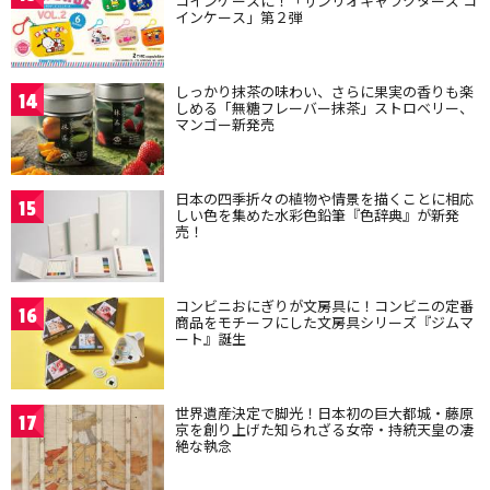
コインケースに！「サンリオキャラクターズ コ
インケース」第２弾
しっかり抹茶の味わい、さらに果実の香りも楽
14
しめる「無糖フレーバー抹茶」ストロベリー、
マンゴー新発売
日本の四季折々の植物や情景を描くことに相応
15
しい色を集めた水彩色鉛筆『色辞典』が新発
売！
コンビニおにぎりが文房具に！コンビニの定番
16
商品をモチーフにした文房具シリーズ『ジムマ
ート』誕生
世界遺産決定で脚光！日本初の巨大都城・藤原
17
京を創り上げた知られざる女帝・持統天皇の凄
絶な執念