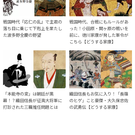
戦国時代『応仁の乱』で主君の
戦国時代、合戦にもルールがあ
落ち目に乗じて下剋上を果たし
った！小田原・関ヶ原の戦いを
た波多野全慶の野望
前に、徳川家康が発した軍令が
こちら【どうする家康】
「本能寺の変」は朝廷が黒
織田信長もお気に入り！「長篠
幕！？織田信長が征夷大将軍に
のヒゲ」こと豪傑・大久保忠佐
打診された三職推任問題とは
の武勇伝【どうする家康】