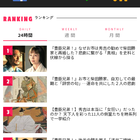
ランキング
RANKING
DAILY
WEEKLY
MONTHLY
24時間
週 間
月 間
『豊臣兄弟！』なぜお市は秀吉の勧めで柴田勝
1
家と再婚した？悲劇に繋がる「真相」を史料と
伏線から探る
『豊臣兄弟！』お市と柴田勝家、自刃しての最
2
期と「辞世の句」…運命を共にした２人の悲劇
【豊臣兄弟！】秀吉は本当に「女狂い」だった
3
のか？ 天下人を彩った11人の側室たちを時系列
で一挙紹介
『豊臣兄弟！』後半の鍵を握る「浅井三姉妹」