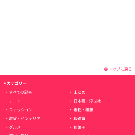
トップに戻る
カテゴリー
すべての記事
まとめ
アート
日本画・浮世絵
ファッション
着物・和服
雑貨・インテリア
和雑貨
グルメ
和菓子