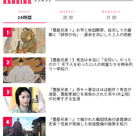
ランキング
RANKING
DAILY
WEEKLY
MONTHLY
24時間
週 間
月 間
『豊臣兄弟！』お市と柴田勝家、自刃しての最
1
期と「辞世の句」…運命を共にした２人の悲劇
【豊臣兄弟！】秀吉は本当に「女狂い」だった
2
のか？ 天下人を彩った11人の側室たちを時系列
で一挙紹介
『豊臣兄弟！』茶々＝悪女はほぼ創作？秀吉が
3
溺愛、豊臣家滅亡を背負わされた茶々(井上和)
の壮絶すぎる生涯
『豊臣兄弟！』で描かれた織田信長の道普請は
4
史実？信長が実施した街道整備の施策を紹介