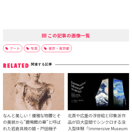
この記事の画像一覧
アート
写真
東京・東京都
関連する記事
RELATED
なんと美しい！優雅な物腰とそ
北斎や広重の浮世絵と印象派作
の美貌から”鹿鳴館の華”と呼ば
品が巨大空間でシンクロする没
れた岩倉具視の娘・戸田極子
入型体験「Immersive Museum