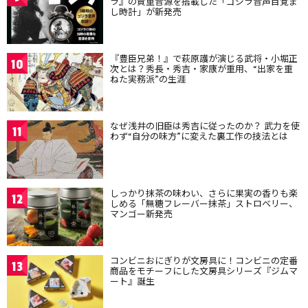
ラ』の貴重音源を搭載した「ゴジラ音声目覚ま
し時計」が新発売
『豊臣兄弟！』で萩原護が演じる武将・小堀正
10
次とは？秀長・秀吉・家康が重用、“出家を重
ねた実務派”の生涯
なぜ浅井の旧臣は秀吉に従ったのか？ 武力を使
11
わず“自分の味方”に変えた裏工作の技法とは
しっかり抹茶の味わい、さらに果実の香りも楽
12
しめる「無糖フレーバー抹茶」ストロベリー、
マンゴー新発売
コンビニおにぎりが文房具に！コンビニの定番
13
商品をモチーフにした文房具シリーズ『ジムマ
ート』誕生