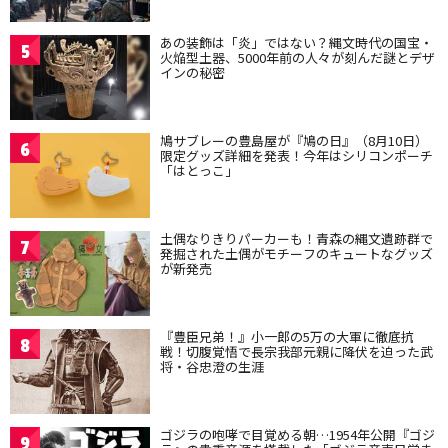
あの装飾は「炎」ではない？縄文時代の国宝・
5
火焔型土器、5000年前の人々が刻んだ謎とデザ
インの秘密
鳩サブレーの豊島屋が『鳩の日』（8月10日）
6
限定グッズ詳細を発表！今年はシリコンポーチ
「はとっこ」
土偶なりきりパーカーも！青森の縄文遺跡群で
7
発掘された土偶がモチーフのキュートなグッズ
が新発売
『豊臣兄弟！』小一郎の5万の大軍に徹底抗
8
戦！切腹覚悟で長宗我部元親に降伏を迫った武
将・谷忠澄の生涯
ゴジラの咆哮で目覚める朝…1954年公開『ゴジ
9