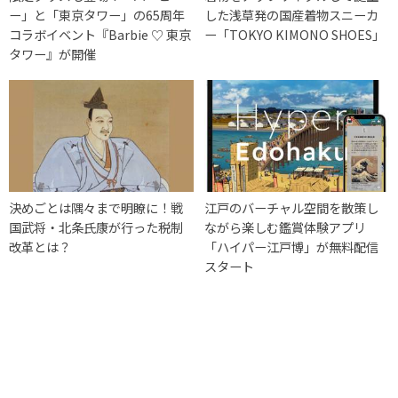
ー」と「東京タワー」の65周年
した浅草発の国産着物スニーカ
コラボイベント『Barbie ♡ 東京
ー「TOKYO KIMONO SHOES」
タワー』が開催
決めごとは隅々まで明瞭に！戦
江戸のバーチャル空間を散策し
国武将・北条氏康が行った税制
ながら楽しむ鑑賞体験アプリ
改革とは？
「ハイパー江戸博」が無料配信
スタート