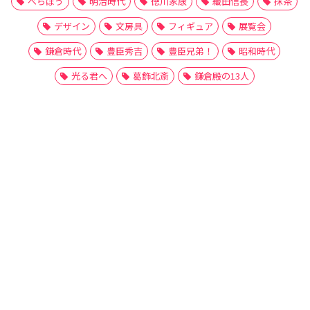
べらぼう
明治時代
徳川家康
織田信長
抹茶
デザイン
文房具
フィギュア
展覧会
鎌倉時代
豊臣秀吉
豊臣兄弟！
昭和時代
光る君へ
葛飾北斎
鎌倉殿の13人