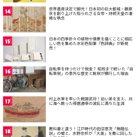
世界遺産決定で脚光！日本初の巨大都城・藤原
14
京を創り上げた知られざる女帝・持統天皇の凄
絶な執念
日本の四季折々の植物や情景を描くことに相応
15
しい色を集めた水彩色鉛筆『色辞典』が新発
売！
自転車を持つだけで税金？ 昭和まで続いた「自
16
転車税」の意外な歴史と脱税が横行した理由
村上水軍を率いた戦国武将！幼い弟を支え、共
17
に海へ散った得居通幸の波乱に満ちた生涯
教科書と違う！江戸時代の田沼意次「賄賂伝
18
説」の嘘と、水野忠邦が「大奥」を敵に回した