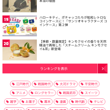
本当の理由
ハローキティ、ポチャッコたちが昭和レトロな
19
コインケースに！「サンリオキャラクターズ コ
インケース」第２弾
【季節・数量限定】キンモクセイの香りを天然
20
精油で再現した「スチームクリーム キンモクセ
イ&茶」新登場
ランキングを表示
江戸時代
戦国時代
大河ドラマ
平安時代
アニメ
ロングセラー
戦国武将
スイーツ
雑学
お菓子
幕末
漫画
時代劇
テレビ