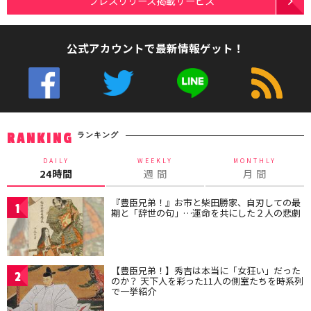
プレスリリース掲載サービス
公式アカウントで最新情報ゲット！
ランキング
RANKING
DAILY
WEEKLY
MONTHLY
24時間
週 間
月 間
『豊臣兄弟！』お市と柴田勝家、自刃しての最
1
期と「辞世の句」…運命を共にした２人の悲劇
【豊臣兄弟！】秀吉は本当に「女狂い」だった
2
のか？ 天下人を彩った11人の側室たちを時系列
で一挙紹介