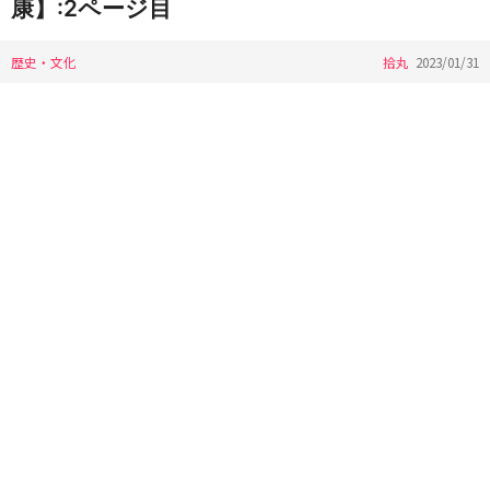
康】:2ページ目
歴史・文化
拾丸
2023/01/31