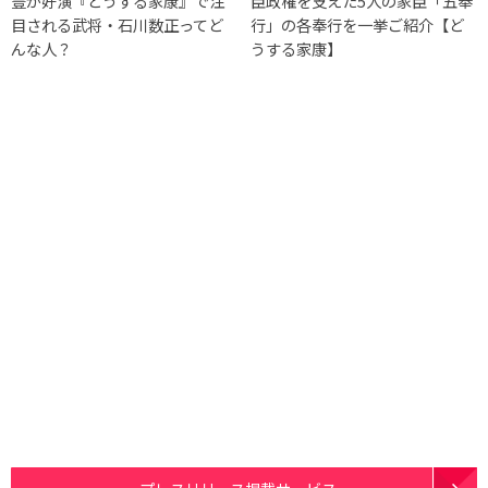
豊が好演『どうする家康』で注
臣政権を支えた5人の家臣「五奉
目される武将・石川数正ってど
行」の各奉行を一挙ご紹介【ど
んな人？
うする家康】