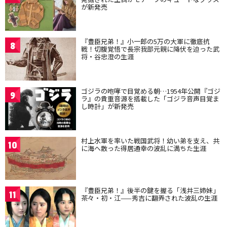
が新発売
『豊臣兄弟！』小一郎の5万の大軍に徹底抗
8
戦！切腹覚悟で長宗我部元親に降伏を迫った武
将・谷忠澄の生涯
ゴジラの咆哮で目覚める朝…1954年公開『ゴジ
9
ラ』の貴重音源を搭載した「ゴジラ音声目覚ま
し時計」が新発売
村上水軍を率いた戦国武将！幼い弟を支え、共
10
に海へ散った得居通幸の波乱に満ちた生涯
『豊臣兄弟！』後半の鍵を握る「浅井三姉妹」
11
茶々・初・江——秀吉に翻弄された波乱の生涯