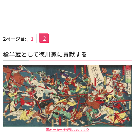
2
2ページ目:
1
槍半蔵として徳川家に貢献する
三河一向一揆/Wikipediaより