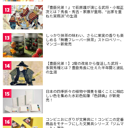
『豊臣兄弟！』で萩原護が演じる武将・小堀正
12
次とは？秀長・秀吉・家康が重用、“出家を重
ねた実務派”の生涯
しっかり抹茶の味わい、さらに果実の香りも楽
13
しめる「無糖フレーバー抹茶」ストロベリー、
マンゴー新発売
【豊臣兄弟！】2度の改易から復活した武将・
14
多賀秀種とは？豊臣秀長に仕えた半年間と波乱
の生涯
日本の四季折々の植物や情景を描くことに相応
15
しい色を集めた水彩色鉛筆『色辞典』が新発
売！
コンビニおにぎりが文房具に！コンビニの定番
16
商品をモチーフにした文房具シリーズ『ジムマ
ート』誕生