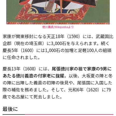
徳川義直/Wikipediaより
家康が関東移封になる天正18年（1590）には、武蔵国比
企郡（現在の埼玉県）に3,000石を与えられます。続く
慶長5年（1600）には1,000石の加増と足軽100人の組頭
に任命されました。
慶長13年（1608）には、
尾張徳川家の祖で家康の9男に
あたる徳川義直の付家老に抜擢
。以後、大坂夏の陣と冬
の陣に出陣した義直の初陣の後見や、尾張国に入国した
際の補佐を務めました。そして、元和6年（1620）に79
歳で名古屋にて死去しました。
最後に