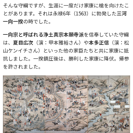
そんな守綱ですが、生涯に一度だけ家康に槍を向けたこ
とがあります。それは永禄6年（1563）に勃発した
三河
一向一揆
の時でした。
一向宗と呼ばれる浄土真宗本願寺派
を信奉していた守綱
は、
夏目広次
（演：甲本雅裕さん）や
本多正信
（演：松
山ケンイチさん）といった他の家臣たちと共に家康に抵
抗しました。一揆鎮圧後は、勝利した家康に降伏。帰参
を許されました。