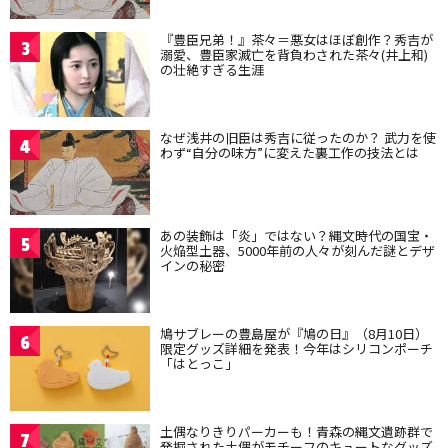
『豊臣兄弟！』茶々＝悪女はほぼ創作？秀吉が
3
溺愛、豊臣家滅亡を背負わされた茶々(井上和)
の壮絶すぎる生涯
なぜ浅井の旧臣は秀吉に従ったのか？ 武力を使
4
わず“自分の味方”に変えた裏工作の技法とは
あの装飾は「炎」ではない？縄文時代の国宝・
5
火焔型土器、5000年前の人々が刻んだ謎とデザ
インの秘密
鳩サブレーの豊島屋が『鳩の日』（8月10日）
6
限定グッズ詳細を発表！今年はシリコンポーチ
「はとっこ」
土偶なりきりパーカーも！青森の縄文遺跡群で
7
発掘された土偶がモチーフのキュートなグッズ