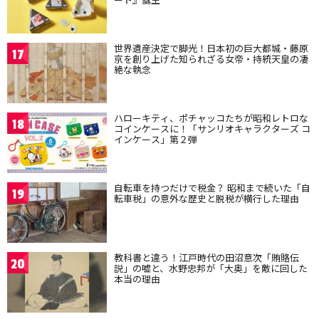
世界遺産決定で脚光！日本初の巨大都城・藤原
17
京を創り上げた知られざる女帝・持統天皇の凄
絶な執念
ハローキティ、ポチャッコたちが昭和レトロな
18
コインケースに！「サンリオキャラクターズ コ
インケース」第２弾
自転車を持つだけで税金？ 昭和まで続いた「自
19
転車税」の意外な歴史と脱税が横行した理由
教科書と違う！江戸時代の田沼意次「賄賂伝
20
説」の嘘と、水野忠邦が「大奥」を敵に回した
本当の理由