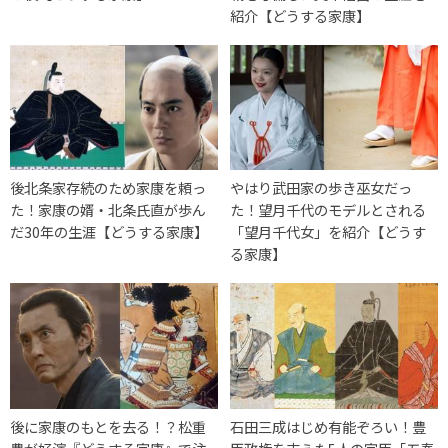
紹介【どうする家康】
後北条家存続のため家康を頼っ
やはり武田家の歩き巫女だっ
た！家康の婿・北条氏直が歩ん
た！望月千代のモデルとされる
だ30年の生涯【どうする家康】
「望月千代女」を紹介【どうす
る家康】
後に家康のもとを去る！？松重
石田三成はじめ有能ぞろい！豊