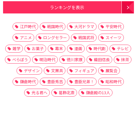
ランキングを表示
江戸時代
戦国時代
大河ドラマ
平安時代
アニメ
ロングセラー
戦国武将
スイーツ
雑学
お菓子
幕末
漫画
時代劇
テレビ
べらぼう
明治時代
徳川家康
織田信長
抹茶
デザイン
文房具
フィギュア
展覧会
鎌倉時代
豊臣秀吉
豊臣兄弟！
昭和時代
光る君へ
葛飾北斎
鎌倉殿の13人