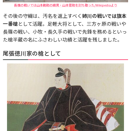
長篠の戦いでは山本勘助の嫡男・山本菅助を討ち取った/Wikipediaより
その後の守綱は、汚名を返上すべく
姉川の戦いでは旗本
一番槍
として活躍。足軽大将として、三方ヶ原の戦いや
長篠の戦い、小牧・長久手の戦いで先鋒を務めるといっ
た槍半蔵の名にふさわしい功績と活躍を残しました。
尾張徳川家の槍として