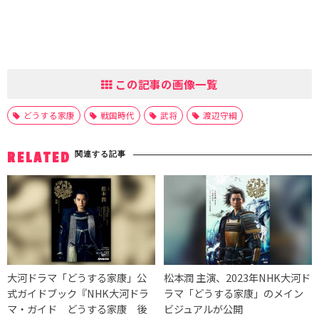
この記事の画像一覧
どうする家康
戦国時代
武将
渡辺守綱
関連する記事
RELATED
大河ドラマ「どうする家康」公
松本潤 主演、2023年NHK大河ド
式ガイドブック『NHK大河ドラ
ラマ「どうする家康」のメイン
マ・ガイド どうする家康 後
ビジュアルが公開