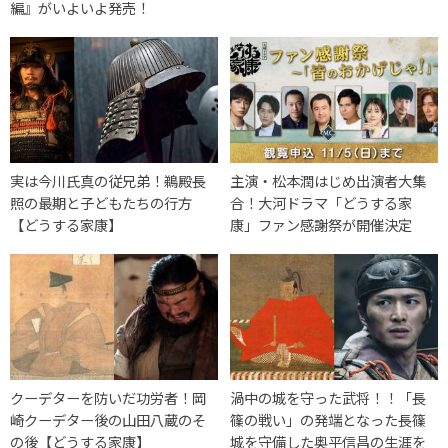
編』がいよいよ発売！
実は今川氏真の従兄弟！鵜殿長
主演・松本潤はじめ出演者大集
照の最期と子どもたちの行方
合！大河ドラマ「どうする家
【どうする家康】
康」ファン感謝祭が開催決定
クーデターを防いだ功労者！岡
渦中の城を守った武将！！「長
崎クーデター後の山田八蔵のそ
篠の戦い」の発端となった長篠
の後【どうする家康】
城を守備した奥平信昌の生涯を