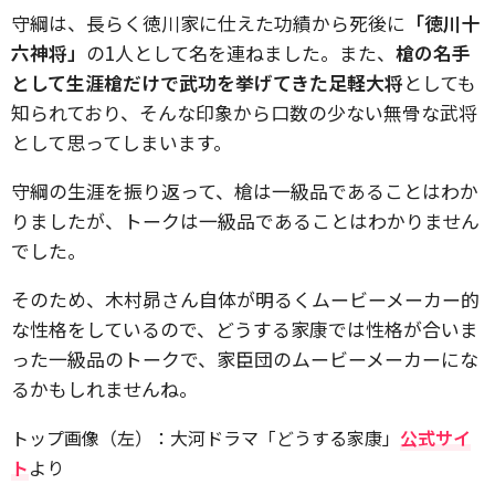
守綱は、長らく徳川家に仕えた功績から死後に
「徳川十
六神将」
の1人として名を連ねました。また、
槍の名手
として生涯槍だけで武功を挙げてきた足軽大将
としても
知られており、そんな印象から口数の少ない無骨な武将
として思ってしまいます。
守綱の生涯を振り返って、槍は一級品であることはわか
りましたが、トークは一級品であることはわかりません
でした。
そのため、木村昴さん自体が明るくムービーメーカー的
な性格をしているので、どうする家康では性格が合いま
った一級品のトークで、家臣団のムービーメーカーにな
るかもしれませんね。
トップ画像（左）：大河ドラマ「どうする家康」
公式サイ
ト
より