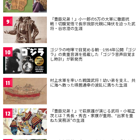
『豊臣兄弟！』小一郎の5万の大軍に徹底抗
9
戦！切腹覚悟で長宗我部元親に降伏を迫った武
将・谷忠澄の生涯
ゴジラの咆哮で目覚める朝…1954年公開『ゴジ
10
ラ』の貴重音源を搭載した「ゴジラ音声目覚ま
し時計」が新発売
村上水軍を率いた戦国武将！幼い弟を支え、共
11
に海へ散った得居通幸の波乱に満ちた生涯
『豊臣兄弟！』で萩原護が演じる武将・小堀正
12
次とは？秀長・秀吉・家康が重用、“出家を重
ねた実務派”の生涯