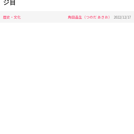
ジ目
歴史・文化
角田晶生（つのだ あきお）
2022/12/17