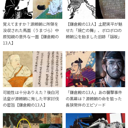
覚えてますか？源頼朝に所領を
【鎌倉殿の13人】土肥実平が魅
没収された馬面（うまづら）中
せた「焼亡の舞」、ボロボロの
原知親の意外な一面【鎌倉殿の
頼朝公を励ました旧跡「謡坂」
13人】
可能性は十分ありえた？後白河
「鎌倉殿の13人」あの襲撃事件
法皇が源頼朝に発した平家討伐
の黒幕は？源頼朝の命を狙った
の密旨【鎌倉殿の13人】
長狭常伴のエピソード