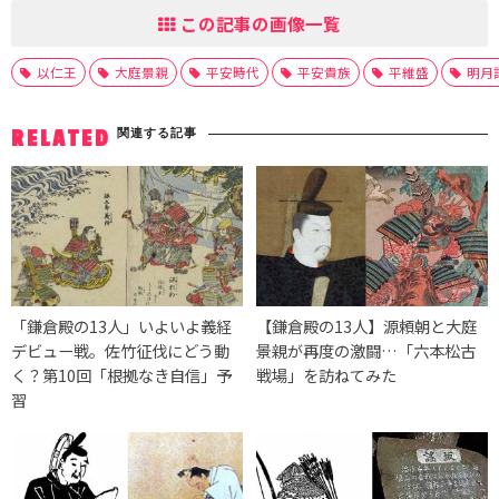
この記事の画像一覧
以仁王
大庭景親
平安時代
平安貴族
平維盛
明月
関連する記事
RELATED
「鎌倉殿の13人」いよいよ義経
【鎌倉殿の13人】源頼朝と大庭
デビュー戦。佐竹征伐にどう動
景親が再度の激闘…「六本松古
く？第10回「根拠なき自信」予
戦場」を訪ねてみた
習