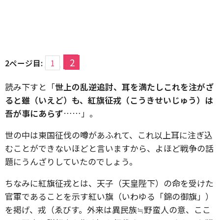
2
2ページ目:
1
読み下すと「
世上の乱逆追討、耳を満たしこれを注がざ
ると雖（いえど）も、紅旗征戎（こうきせいじゅう）は
吾が事にあらず
……」。
世の中は東国征伐の噂があふれて、これ以上耳に注ぎ込
むことができないほどと言いますから、よほど戦争の話
題にうんざりしていたのでしょう。
ちなみに紅旗征戎とは、天子（天皇陛下）の命を受けた
官軍であることを示す紅い旗（いわゆる「錦の御旗」）
を掲げ、戎（ゑびす。外来は異民族≒野蛮人の意、ここ