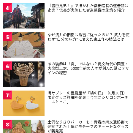
『豊臣兄弟！』で描かれた織田信長の道普請は
4
史実？信長が実施した街道整備の施策を紹介
なぜ浅井の旧臣は秀吉に従ったのか？ 武力を使
5
わず“自分の味方”に変えた裏工作の技法とは
あの装飾は「炎」ではない？縄文時代の国宝・
6
火焔型土器、5000年前の人々が刻んだ謎とデザ
インの秘密
鳩サブレーの豊島屋が『鳩の日』（8月10日）
7
限定グッズ詳細を発表！今年はシリコンポーチ
「はとっこ」
土偶なりきりパーカーも！青森の縄文遺跡群で
8
発掘された土偶がモチーフのキュートなグッズ
が新発売