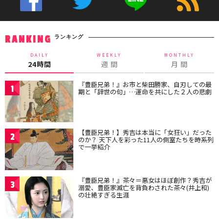
ランキング
RANKING
DAILY
WEEKLY
MONTHLY
24時間
週 間
月 間
『豊臣兄弟！』お市と柴田勝家、自刃しての最
1
期と「辞世の句」…運命を共にした２人の悲劇
【豊臣兄弟！】秀吉は本当に「女狂い」だった
2
のか？ 天下人を彩った11人の側室たちを時系列
で一挙紹介
『豊臣兄弟！』茶々＝悪女はほぼ創作？秀吉が
3
溺愛、豊臣家滅亡を背負わされた茶々(井上和)
の壮絶すぎる生涯