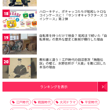
ハローキティ、ポチャッコたちが昭和レトロな
18
コインケースに！「サンリオキャラクターズ コ
インケース」第２弾
自転車を持つだけで税金？ 昭和まで続いた「自
19
転車税」の意外な歴史と脱税が横行した理由
教科書と違う！江戸時代の田沼意次「賄賂伝
20
説」の嘘と、水野忠邦が「大奥」を敵に回した
本当の理由
ランキングを表示
江戸時代
戦国時代
大河ドラマ
平安時代