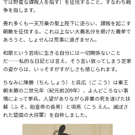
では野蛮な謀叛人を指す）を征伐すること。すなわち戦
争を指します。
畏れ多くも一天万乗の聖上陛下に逆らい、謀叛を起こす
朝敵を征伐する。これ以上ない大義名分を掲げた義挙で
あろうと、しょせんは荒事に過ぎません。
和歌という芸術に生きる自分には一切関係ないこと
だ……私的な日記とは言え、そう言い放ってしまう定家
の姿からは、いっそすがすがしさも感じられます。
ちなみに陳勝（ちん しょう）と呉広（ご こう）は秦王
朝末期の二世元年（紀元前209年）、よんどころない事
情によって挙兵。人望がありながら非業の死を遂げた扶
蘇（ふ そ。始皇帝の長男）と項燕（こう えん。滅ぼさ
れた楚国の大将軍）を自称しました。