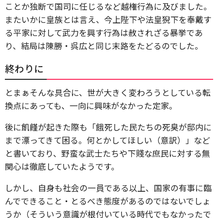
ことか独断で国司に任じるなど越権行為に及びました。
またいかに皇族とは言え、今上陛下や法皇猊下を奉戴す
る平家に対して武力を興す行為は赦されざる暴挙であ
り、結局は陳勝・呉広と同じ末路をたどるのでした。
終わりに
とまぁそんな具合に、世が大きく変わろうとしている転
換点にあっても、一向に興味がなかった定家。
後に飢饉が起きた際も「餓死した民たちの死臭が邸内に
まで漂ってきて困る。何とかしてほしい（意訳）」など
と書いており、野蛮な武士たちや下賤な庶民に対する無
関心は徹底していたようです。
しかし、自身も社会の一員である以上、国家の有事に臨
んでできること・とるべき態度があるのではないでしょ
うか（そういう意識が根付いている時代でもなかったで