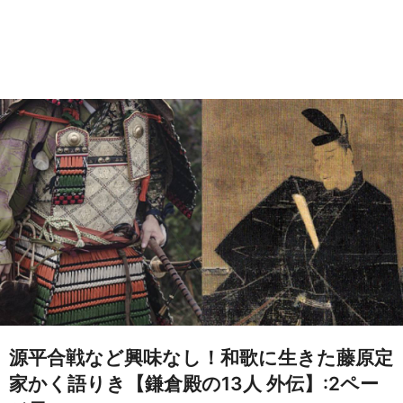
源平合戦など興味なし！和歌に生きた藤原定
家かく語りき【鎌倉殿の13人 外伝】:2ペー