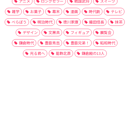
アニメ
ロングセラー
戦国武将
スイーツ
雑学
お菓子
幕末
漫画
時代劇
テレビ
べらぼう
明治時代
徳川家康
織田信長
抹茶
デザイン
文房具
フィギュア
展覧会
鎌倉時代
豊臣秀吉
豊臣兄弟！
昭和時代
光る君へ
葛飾北斎
鎌倉殿の13人