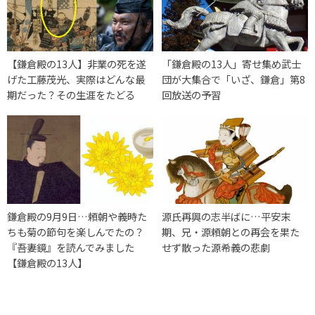
【鎌倉殿の13人】非業の死を遂
「鎌倉殿の13人」寄せ集め武士
げた工藤茂光、実際はどんな最
団が大集合で「いざ、鎌倉」第8
期だった？その生涯をたどる
回放送の予習
鎌倉殿の9月9日…頼朝や義時た
源氏再興の志半ばに…平安末
ちも菊の節句を楽しんでたの？
期、兄・源頼朝との再会を果た
『吾妻鏡』を読んでみました
せず散った源希義の悲劇
【鎌倉殿の13人】