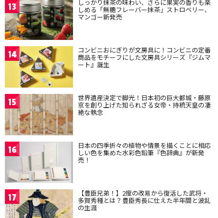
しっかり抹茶の味わい、さらに果実の香りも楽
13
しめる「無糖フレーバー抹茶」ストロベリー、
マンゴー新発売
コンビニおにぎりが文房具に！コンビニの定番
14
商品をモチーフにした文房具シリーズ『ジムマ
ート』誕生
世界遺産決定で脚光！日本初の巨大都城・藤原
15
京を創り上げた知られざる女帝・持統天皇の凄
絶な執念
日本の四季折々の植物や情景を描くことに相応
16
しい色を集めた水彩色鉛筆『色辞典』が新発
売！
【豊臣兄弟！】2度の改易から復活した武将・
17
多賀秀種とは？豊臣秀長に仕えた半年間と波乱
の生涯