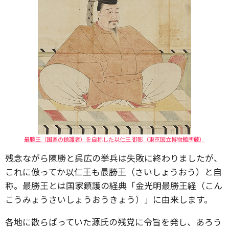
最勝王（国家の鎮護者）を自称した以仁王 御影（東京国立博物館所蔵）
残念ながら陳勝と呉広の挙兵は失敗に終わりましたが、
これに倣ってか以仁王も最勝王（さいしょうおう）と自
称。最勝王とは国家鎮護の経典「金光明最勝王経（こん
こうみょうさいしょうおうきょう）」に由来します。
各地に散らばっていた源氏の残党に令旨を発し、あろう