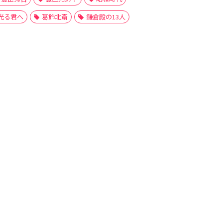
光る君へ
葛飾北斎
鎌倉殿の13人