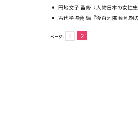
円地文子 監修『人物日本の女性史5
古代学協会 編『後白河院 動乱期の
2
1
ページ: