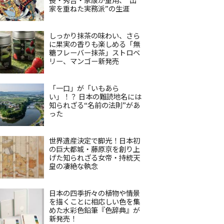
家を重ねた実務派”の生涯
しっかり抹茶の味わい、さら
に果実の香りも楽しめる「無
糖フレーバー抹茶」ストロベ
リー、マンゴー新発売
「一口」が「いもあら
い」！？ 日本の難読地名には
知られざる“名前の法則”があ
った
世界遺産決定で脚光！日本初
の巨大都城・藤原京を創り上
げた知られざる女帝・持統天
皇の凄絶な執念
日本の四季折々の植物や情景
を描くことに相応しい色を集
めた水彩色鉛筆『色辞典』が
新発売！