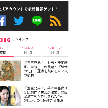
公式アカウントで最新情報ゲット！
ランキング
KING
ILY
WEEKLY
MONTHLY
4時間
週 間
月 間
『豊臣兄弟！』お市と柴田勝
家、自刃しての最期と「辞世
の句」…運命を共にした２人
の悲劇
『豊臣兄弟！』茶々＝悪女は
ほぼ創作？秀吉が溺愛、豊臣
家滅亡を背負わされた茶々
(井上和)の壮絶すぎる生涯