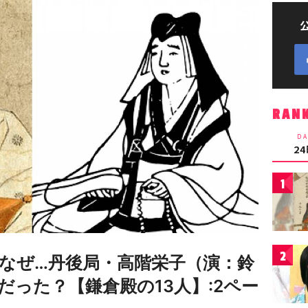
RAN
DA
2
1
2
なぜ…丹後局・高階栄子（演：鈴
った？【鎌倉殿の13人】:2ペー