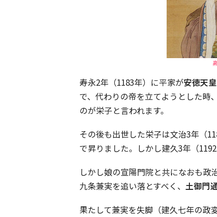
寿永2年（1183年）に平家が
安徳天皇
で、代わりの帝を立てようとした時
のが栄子と言われます。
その後も出世した栄子は文治3年（11
で昇りました。しかし建久3年（11
しかし娘の宣陽門院と共になおも政
九条兼実を追い落とすべく、
土御門
果たして兼実を失脚（建久七年の政変