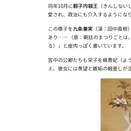
同年10月に
覲子内親王
（きんしない
愛され、政治にも介入するようにな
この様子を
九条兼実
（演：田中直樹
あり……（意：朝廷のまつりごとは
る）」と皮肉っぽく書いています。
宮中の公卿たちも栄子を楊貴妃（よ
え、彼女には羨望と嫉妬の眼差しが