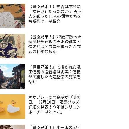
【豊臣兄弟！】秀吉は本当に
「女狂い」だったのか？ 天下
人を彩った11人の側室たちを
時系列で一挙紹介
【豊臣兄弟！】22歳で散った
長宗我部元親の天才後継者・
信親とは？武勇を奮った若武
者の壮絶な最期
『豊臣兄弟！』で描かれた織
田信長の道普請は史実？信長
が実施した街道整備の施策を
紹介
鳩サブレーの豊島屋が『鳩の
日』（8月10日）限定グッズ
詳細を発表！今年はシリコン
ポーチ「はとっこ」
『豊臣兄弟！』小一郎の5万