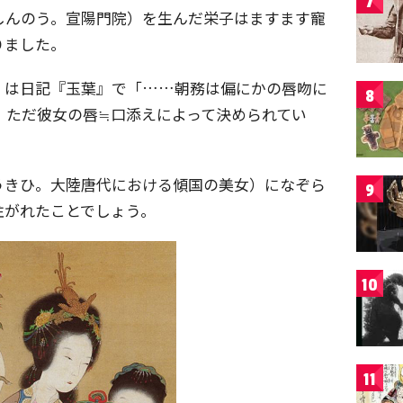
7
しんのう。宣陽門院）を生んだ栄子はますます寵
りました。
）は日記『玉葉』で「……朝務は偏にかの唇吻に
8
、ただ彼女の唇≒口添えによって決められてい
うきひ。大陸唐代における傾国の美女）になぞら
9
注がれたことでしょう。
10
11