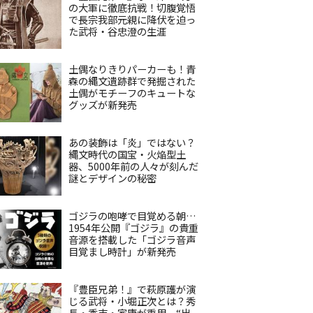
の大軍に徹底抗戦！切腹覚悟
で長宗我部元親に降伏を迫っ
た武将・谷忠澄の生涯
土偶なりきりパーカーも！青
森の縄文遺跡群で発掘された
土偶がモチーフのキュートな
グッズが新発売
あの装飾は「炎」ではない？
縄文時代の国宝・火焔型土
器、5000年前の人々が刻んだ
謎とデザインの秘密
ゴジラの咆哮で目覚める朝…
1954年公開『ゴジラ』の貴重
音源を搭載した「ゴジラ音声
目覚まし時計」が新発売
『豊臣兄弟！』で萩原護が演
じる武将・小堀正次とは？秀
長・秀吉・家康が重用、“出