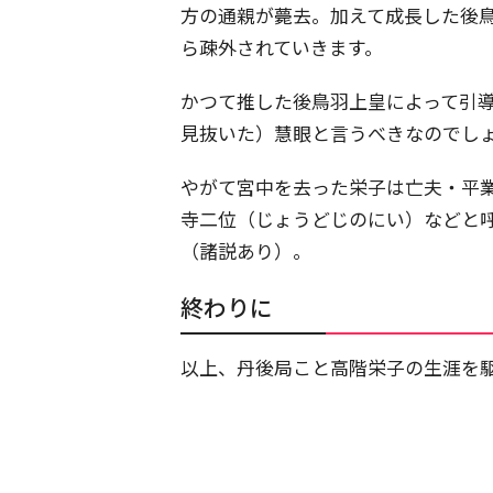
方の通親が薨去。加えて成長した後
ら疎外されていきます。
かつて推した後鳥羽上皇によって引
見抜いた）慧眼と言うべきなのでし
やがて宮中を去った栄子は亡夫・平
寺二位（じょうどじのにい）などと呼
（諸説あり）。
終わりに
以上、丹後局こと高階栄子の生涯を