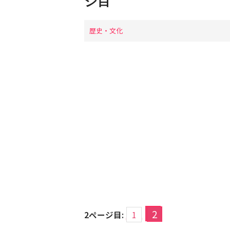
ジ目
歴史・文化
2
2ページ目:
1