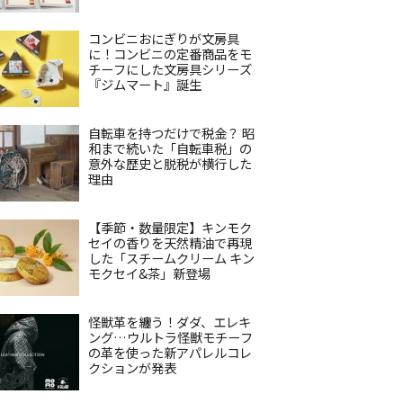
コンビニおにぎりが文房具
に！コンビニの定番商品をモ
チーフにした文房具シリーズ
『ジムマート』誕生
自転車を持つだけで税金？ 昭
和まで続いた「自転車税」の
意外な歴史と脱税が横行した
理由
【季節・数量限定】キンモク
セイの香りを天然精油で再現
した「スチームクリーム キン
モクセイ&茶」新登場
怪獣革を纏う！ダダ、エレキ
ング…ウルトラ怪獣モチーフ
の革を使った新アパレルコレ
クションが発表