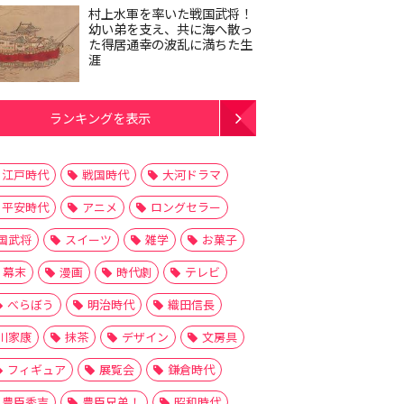
村上水軍を率いた戦国武将！
幼い弟を支え、共に海へ散っ
た得居通幸の波乱に満ちた生
涯
ランキングを表示
江戸時代
戦国時代
大河ドラマ
平安時代
アニメ
ロングセラー
国武将
スイーツ
雑学
お菓子
幕末
漫画
時代劇
テレビ
べらぼう
明治時代
織田信長
川家康
抹茶
デザイン
文房具
フィギュア
展覧会
鎌倉時代
豊臣秀吉
豊臣兄弟！
昭和時代