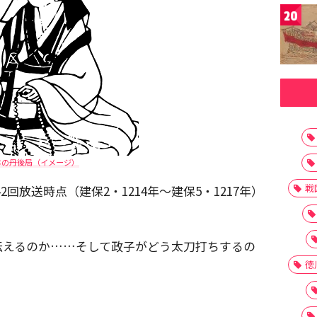
20
年の丹後局（イメージ）
戦
2回放送時点（建保2・1214年～建保5・1217年）
伝えるのか……そして政子がどう太刀打ちするの
徳