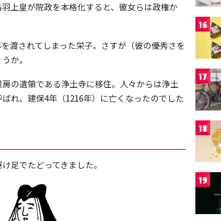
鳥羽上皇が院政を本格化すると、彼女らは政権か
16
導を渡されてしまった栄子。さすが（彼の優秀さを
ょうか。
17
業房の遺領である浄土寺に移住。人々からは浄土
ばれ、建保4年（1216年）に亡くなったのでした
18
駆け足でたどってきました。
19