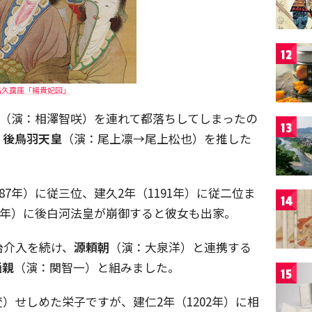
12
高久靄厓「楊貴妃図」
（演：相澤智咲）を連れて都落ちしてしまったの
13
、
後鳥羽天皇
（演：尾上凛→尾上松也）を推した
87年）に従三位、建久2年（1191年）に従二位ま
14
92年）に後白河法皇が崩御すると彼女も出家。
治介入を続け、
源頼朝
（演：大泉洋）と連携する
通親
（演：関智一）と組みました。
15
）せしめた栄子ですが、建仁2年（1202年）に相