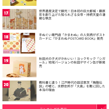
世界遺産決定で脚光！日本初の巨大都城・藤原
17
京を創り上げた知られざる女帝・持統天皇の凄
絶な執念
手ぬぐい専門店「かまわぬ」の人気柄がポスト
18
カードに『かまわぬ POSTCARD BOOK』発売
秋田犬の子犬がかわいい！ヨックモック「シガ
19
ール」地域バージョンの秋田デザイン缶が新発
売
教科書と違う！江戸時代の田沼意次「賄賂伝
20
説」の嘘と、水野忠邦が「大奥」を敵に回した
本当の理由