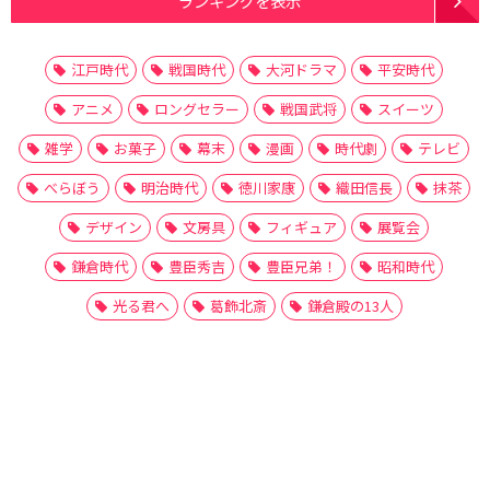
ランキングを表示
江戸時代
戦国時代
大河ドラマ
平安時代
アニメ
ロングセラー
戦国武将
スイーツ
雑学
お菓子
幕末
漫画
時代劇
テレビ
べらぼう
明治時代
徳川家康
織田信長
抹茶
デザイン
文房具
フィギュア
展覧会
鎌倉時代
豊臣秀吉
豊臣兄弟！
昭和時代
光る君へ
葛飾北斎
鎌倉殿の13人