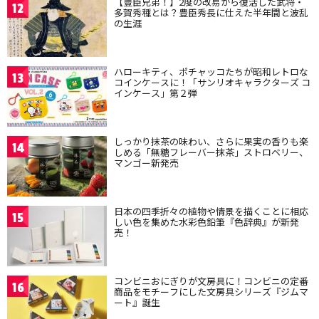
【豊臣兄弟！】2度の改易から復活した武将・
12
多賀秀種とは？豊臣秀長に仕えた半年間と波乱
の生涯
ハローキティ、ポチャッコたちが昭和レトロな
13
コインケースに！「サンリオキャラクターズ コ
インケース」第２弾
しっかり抹茶の味わい、さらに果実の香りも楽
14
しめる「無糖フレーバー抹茶」ストロベリー、
マンゴー新発売
日本の四季折々の植物や情景を描くことに相応
15
しい色を集めた水彩色鉛筆『色辞典』が新発
売！
コンビニおにぎりが文房具に！コンビニの定番
16
商品をモチーフにした文房具シリーズ『ジムマ
ート』誕生