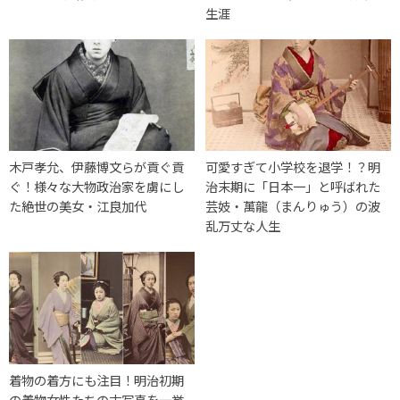
生涯
木戸孝允、伊藤博文らが貢ぐ貢
可愛すぎて小学校を退学！？明
ぐ！様々な大物政治家を虜にし
治末期に「日本一」と呼ばれた
た絶世の美女・江良加代
芸妓・萬龍（まんりゅう）の波
乱万丈な人生
着物の着方にも注目！明治初期
の着物女性たちの古写真を一挙