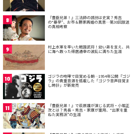
『豊臣兄弟！』三法師の誘拐は史実？秀吉
8
の“暴挙”、お市＆勝家再婚の真意…第30回放送
の真相考察
村上水軍を率いた戦国武将！幼い弟を支え、共
9
に海へ散った得居通幸の波乱に満ちた生涯
ゴジラの咆哮で目覚める朝…1954年公開『ゴジ
10
ラ』の貴重音源を搭載した「ゴジラ音声目覚ま
し時計」が新発売
『豊臣兄弟！』で萩原護が演じる武将・小堀正
11
次とは？秀長・秀吉・家康が重用、“出家を重
ねた実務派”の生涯