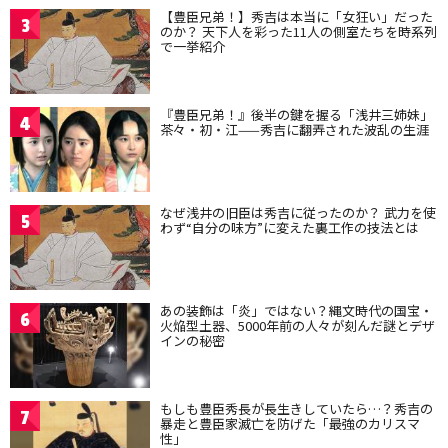
【豊臣兄弟！】秀吉は本当に「女狂い」だった
3
のか？ 天下人を彩った11人の側室たちを時系列
で一挙紹介
『豊臣兄弟！』後半の鍵を握る「浅井三姉妹」
4
茶々・初・江——秀吉に翻弄された波乱の生涯
なぜ浅井の旧臣は秀吉に従ったのか？ 武力を使
5
わず“自分の味方”に変えた裏工作の技法とは
あの装飾は「炎」ではない？縄文時代の国宝・
6
火焔型土器、5000年前の人々が刻んだ謎とデザ
インの秘密
もしも豊臣秀長が長生きしていたら…？秀吉の
7
暴走と豊臣家滅亡を防げた「最強のカリスマ
性」