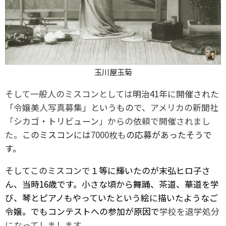
玉川屋玉菊
そして一般人のミスコンとしては
明治41年に開催された
「
令嬢美人写真募集
」というもので、
アメリカの新聞社
「
シカゴ・トリビューン
」からの依頼で開催されまし
た。
このミスコンには
7000枚も
の応募があったそうで
す。
そしてこのミスコンで
１等に輝いたのが末弘ヒロ子さ
ん、当時16歳です。小さな頃から舞踊、茶道、華道を学
び、琴とピアノもやっていたという絵に描いたようなご
令嬢。でもコンテストへの参加が原因で
学校を退学処分
になってしまします。