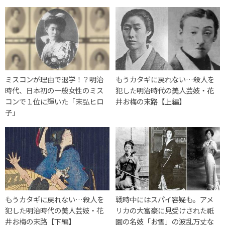
ミスコンが理由で退学！？明治
もうカタギに戻れない…殺人を
時代、日本初の一般女性のミス
犯した明治時代の美人芸妓・花
コンで１位に輝いた「末弘ヒロ
井お梅の末路【上編】
子」
もうカタギに戻れない…殺人を
戦時中にはスパイ容疑も。アメ
犯した明治時代の美人芸妓・花
リカの大富豪に見受けされた祇
井お梅の末路【下編】
園の名妓「お雪」の波乱万丈な