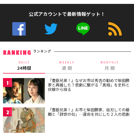
公式アカウントで最新情報ゲット！
ランキング
RANKING
DAILY
WEEKLY
MONTHLY
24時間
週 間
月 間
『豊臣兄弟！』なぜお市は秀吉の勧めで柴田勝
1
家と再婚した？悲劇に繋がる「真相」を史料と
伏線から探る
『豊臣兄弟！』お市と柴田勝家、自刃しての最
2
期と「辞世の句」…運命を共にした２人の悲劇