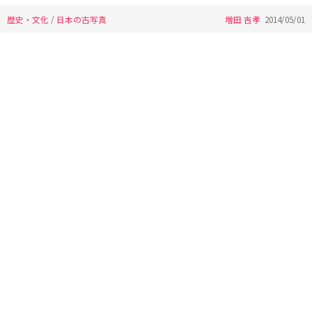
歴史・文化
/
日本の古写真
増田 吉孝
2014/05/01