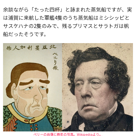
余談ながら「たった四杯」と詠まれた蒸気船ですが、実
は浦賀に来航した軍艦4隻のうち蒸気船はミシシッピと
サスケハナの2隻のみで、残るプリマスとサラトガは帆
船だったそうです。
ペリーの肖像と晩年の写真。Wikipediaより。