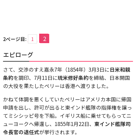
2
2ページ目:
1
エピローグ
さて、交渉のすえ嘉永7年（1854年）3月3日に
日米和親
条約
を調印、7月11日に
琉米修好条約
を締結、日本開国
の大役を果たしたペリーは香港へ渡りました。
かねて体調を悪くしていたペリーはアメリカ本国に帰国
申請を出し、許可が出ると東インド艦隊の指揮権を譲っ
てミシシッピ号を下船。イギリス船に乗せてもらってニ
ューヨークへ帰還し、1855年1月22日、
東インド艦隊司
令長官の退任式
が挙行されます。