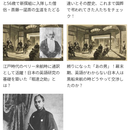
と56歳で新撰組に入隊した僧
違いとその歴史、これまで国葬
侶・斎藤一諾斎の生涯をたどる
で弔われてきた人たちをチェッ
ク！
江戸時代のペリー来航時に通訳
頼りになった「あの男」！幕末
として活躍！日本の英語研究の
期、英語がわからない日本人は
基礎を築いた「堀達之助」と
黒船来航の時どうやって交渉し
は？
たのか？