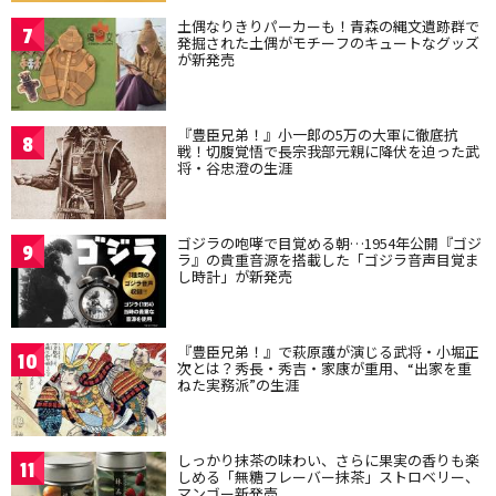
土偶なりきりパーカーも！青森の縄文遺跡群で
7
発掘された土偶がモチーフのキュートなグッズ
が新発売
『豊臣兄弟！』小一郎の5万の大軍に徹底抗
8
戦！切腹覚悟で長宗我部元親に降伏を迫った武
将・谷忠澄の生涯
ゴジラの咆哮で目覚める朝…1954年公開『ゴジ
9
ラ』の貴重音源を搭載した「ゴジラ音声目覚ま
し時計」が新発売
『豊臣兄弟！』で萩原護が演じる武将・小堀正
10
次とは？秀長・秀吉・家康が重用、“出家を重
ねた実務派”の生涯
しっかり抹茶の味わい、さらに果実の香りも楽
11
しめる「無糖フレーバー抹茶」ストロベリー、
マンゴー新発売