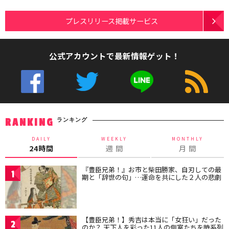
プレスリリース掲載サービス
公式アカウントで最新情報ゲット！
ランキング
RANKING
DAILY
WEEKLY
MONTHLY
24時間
週 間
月 間
『豊臣兄弟！』お市と柴田勝家、自刃しての最
1
期と「辞世の句」…運命を共にした２人の悲劇
【豊臣兄弟！】秀吉は本当に「女狂い」だった
2
のか？ 天下人を彩った11人の側室たちを時系列