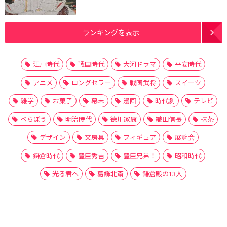
ランキングを表示
江戸時代
戦国時代
大河ドラマ
平安時代
アニメ
ロングセラー
戦国武将
スイーツ
雑学
お菓子
幕末
漫画
時代劇
テレビ
べらぼう
明治時代
徳川家康
織田信長
抹茶
デザイン
文房具
フィギュア
展覧会
鎌倉時代
豊臣秀吉
豊臣兄弟！
昭和時代
光る君へ
葛飾北斎
鎌倉殿の13人