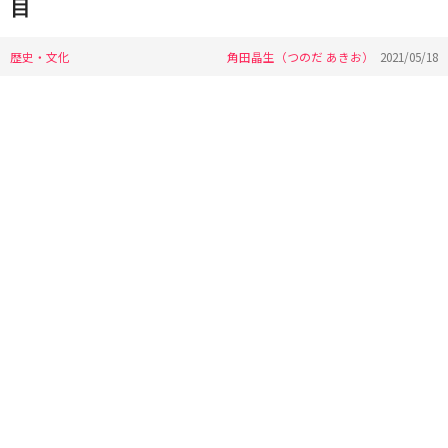
目
歴史・文化
角田晶生（つのだ あきお）
2021/05/18