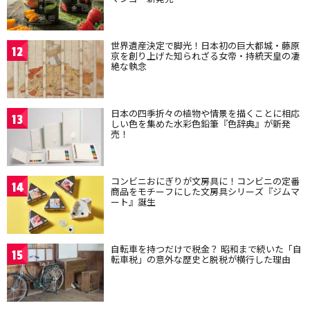
世界遺産決定で脚光！日本初の巨大都城・藤原
12
京を創り上げた知られざる女帝・持統天皇の凄
絶な執念
日本の四季折々の植物や情景を描くことに相応
13
しい色を集めた水彩色鉛筆『色辞典』が新発
売！
コンビニおにぎりが文房具に！コンビニの定番
14
商品をモチーフにした文房具シリーズ『ジムマ
ート』誕生
自転車を持つだけで税金？ 昭和まで続いた「自
15
転車税」の意外な歴史と脱税が横行した理由