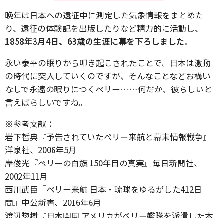
晩年は日本への遠征中に測定した気象情報をまとめた
り、遠征の体験記を出版したりなど精力的に活動し、
1858年3月4日、63歳の生涯に幕を下ろしました。
永い泰平の眠りから叩き起こされたことで、日本は激動
の時代に突入していくのですが、そんなことなどお構い
なしで永遠の眠りにつくペリー……何だか、彼らしいと
言えばらしいですね。
※参考文献：
岩下哲典『予告されていたペリー来航と幕末情報戦争』
洋泉社、2006年5月
岸俊光『ペリーの白旗 150年目の真実』毎日新聞社、
2002年11月
西川武臣『ペリー来航 日本・琉球をゆるがした412日
間』中公新書、2016年6月
渡辺惣樹『日本開国 アメリカがペリー艦隊を派遣した本