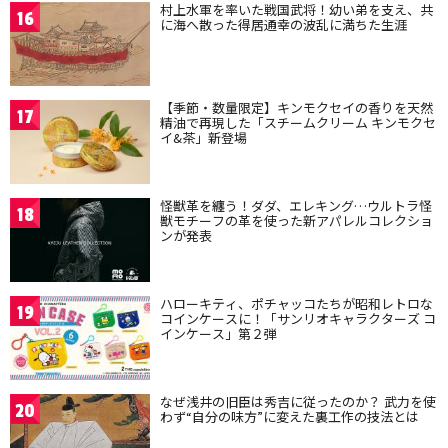
村上水軍を率いた戦国武将！幼い弟を支え、共
16
に海へ散った得居通幸の波乱に満ちた生涯
【季節・数量限定】キンモクセイの香りを天然
17
精油で再現した「スチームクリーム キンモクセ
イ&茶」新登場
怪獣革を纏う！ダダ、エレキング…ウルトラ怪
18
獣モチーフの革を使った新アパレルコレクショ
ンが発表
ハローキティ、ポチャッコたちが昭和レトロな
19
コインケースに！「サンリオキャラクターズ コ
インケース」第２弾
なぜ浅井の旧臣は秀吉に従ったのか？ 武力を使
20
わず“自分の味方”に変えた裏工作の技法とは