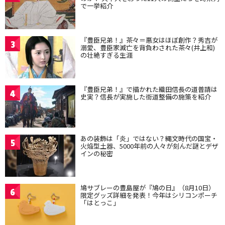
で一挙紹介
『豊臣兄弟！』茶々＝悪女はほぼ創作？秀吉が
3
溺愛、豊臣家滅亡を背負わされた茶々(井上和)
の壮絶すぎる生涯
『豊臣兄弟！』で描かれた織田信長の道普請は
4
史実？信長が実施した街道整備の施策を紹介
あの装飾は「炎」ではない？縄文時代の国宝・
5
火焔型土器、5000年前の人々が刻んだ謎とデザ
インの秘密
鳩サブレーの豊島屋が『鳩の日』（8月10日）
6
限定グッズ詳細を発表！今年はシリコンポーチ
「はとっこ」