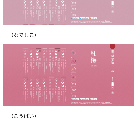
□（なでしこ）
□（こうばい）