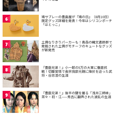
鳩サブレーの豊島屋が『鳩の日』（8月10日）
6
限定グッズ詳細を発表！今年はシリコンポーチ
「はとっこ」
土偶なりきりパーカーも！青森の縄文遺跡群で
7
発掘された土偶がモチーフのキュートなグッズ
が新発売
『豊臣兄弟！』小一郎の5万の大軍に徹底抗
8
戦！切腹覚悟で長宗我部元親に降伏を迫った武
将・谷忠澄の生涯
『豊臣兄弟！』後半の鍵を握る「浅井三姉妹」
9
茶々・初・江——秀吉に翻弄された波乱の生涯