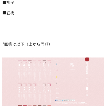
■撫子
■紅梅
*回答は以下（上から同順）