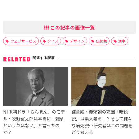
この記事の画像一覧
ウェブサービス
クイズ
デザイン
伝統色
漢字
関連する記事
RELATED
NHK朝ドラ「らんまん」のモデ
鎌倉殿・源頼朝の死因「暗殺
ル・牧野富太郎は本当に「雑草
説」は素人考え！？そして様々
という草はない」と言ったの
な病死説…研究者はこの問題を
か？
どう考える