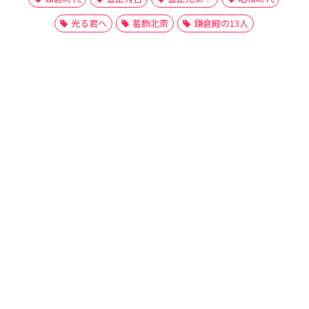
光る君へ
葛飾北斎
鎌倉殿の13人