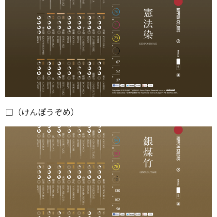
□（けんぽうぞめ）