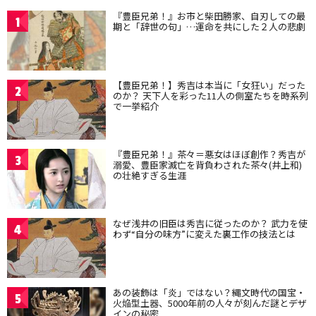
『豊臣兄弟！』お市と柴田勝家、自刃しての最
1
期と「辞世の句」…運命を共にした２人の悲劇
【豊臣兄弟！】秀吉は本当に「女狂い」だった
2
のか？ 天下人を彩った11人の側室たちを時系列
で一挙紹介
『豊臣兄弟！』茶々＝悪女はほぼ創作？秀吉が
3
溺愛、豊臣家滅亡を背負わされた茶々(井上和)
の壮絶すぎる生涯
なぜ浅井の旧臣は秀吉に従ったのか？ 武力を使
4
わず“自分の味方”に変えた裏工作の技法とは
あの装飾は「炎」ではない？縄文時代の国宝・
5
火焔型土器、5000年前の人々が刻んだ謎とデザ
インの秘密