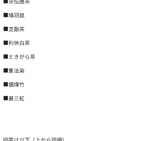
■宗伝唐茶
■鳩羽鼠
■芝翫茶
■利休白茶
■ときがら茶
■憲法染
■銀煤竹
■甚三紅
回答は以下（上から同順）