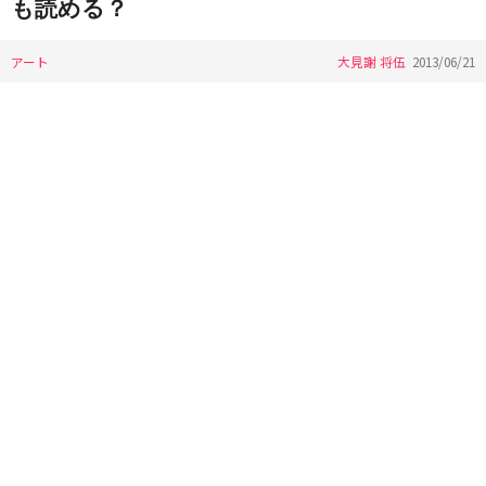
も読める？
アート
大見謝 将伍
2013/06/21