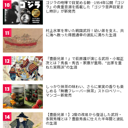
ゴジラの咆哮で目覚める朝…1954年公開『ゴジ
10
ラ』の貴重音源を搭載した「ゴジラ音声目覚ま
し時計」が新発売
村上水軍を率いた戦国武将！幼い弟を支え、共
11
に海へ散った得居通幸の波乱に満ちた生涯
『豊臣兄弟！』で萩原護が演じる武将・小堀正
12
次とは？秀長・秀吉・家康が重用、“出家を重
ねた実務派”の生涯
しっかり抹茶の味わい、さらに果実の香りも楽
13
しめる「無糖フレーバー抹茶」ストロベリー、
マンゴー新発売
【豊臣兄弟！】2度の改易から復活した武将・
14
多賀秀種とは？豊臣秀長に仕えた半年間と波乱
の生涯