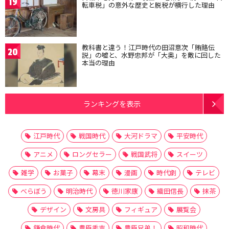
19
転車税」の意外な歴史と脱税が横行した理由
教科書と違う！江戸時代の田沼意次「賄賂伝
20
説」の嘘と、水野忠邦が「大奥」を敵に回した
本当の理由
ランキングを表示
江戸時代
戦国時代
大河ドラマ
平安時代
アニメ
ロングセラー
戦国武将
スイーツ
雑学
お菓子
幕末
漫画
時代劇
テレビ
べらぼう
明治時代
徳川家康
織田信長
抹茶
デザイン
文房具
フィギュア
展覧会
鎌倉時代
豊臣秀吉
豊臣兄弟！
昭和時代