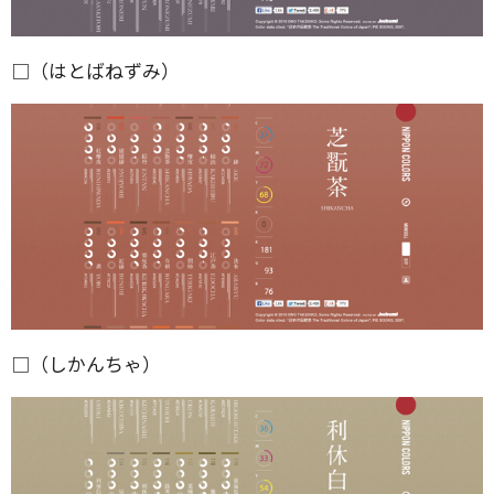
□（はとばねずみ）
□（しかんちゃ）