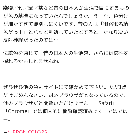
染物／竹／鼠／茶
など昔の日本人が生活で目にするもの
が色の基準になっていたんでしょうか。うーむ、色分け
が細かすぎて識別しにくいです。昔の人は「御召御名納
色だっ！」とパッと判断していたとすると、かなり凄い
反射神経だったのでは…
伝統色を通じて、昔の日本人の生活感、さらには感性を
探れるかもしれませんね。
ぜひぜひ他の色もサイトにて確かめて下さい。ただ1点
だけごめんなさい、対応ブラウザがとなっているので、
他のブラウザだと閲覧いただけません。「Safari」
「Chrome」では個人的に閲覧確認済みです。ではでは
ー。
–
NIPPON COLORS