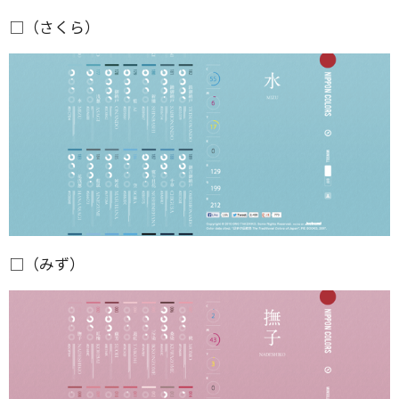
□（さくら）
□（みず）