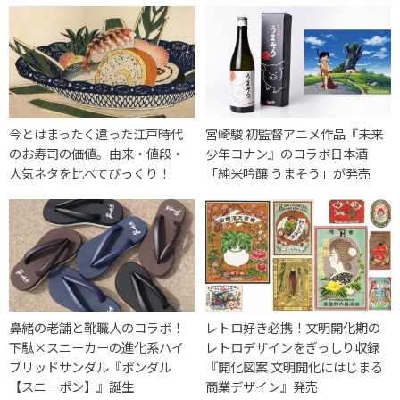
今とはまったく違った江戸時代
宮崎駿 初監督アニメ作品『未来
のお寿司の価値。由来・値段・
少年コナン』のコラボ日本酒
人気ネタを比べてびっくり！
「純米吟醸 うまそう」が発売
鼻緒の老舗と靴職人のコラボ！
レトロ好き必携！文明開化期の
下駄×スニーカーの進化系ハイ
レトロデザインをぎっしり収録
ブリッドサンダル『ポンダル
『開化図案 文明開化にはじまる
【スニーポン】』誕生
商業デザイン』発売