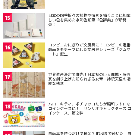
日本の四季折々の植物や情景を描くことに相応
15
しい色を集めた水彩色鉛筆『色辞典』が新発
売！
コンビニおにぎりが文房具に！コンビニの定番
16
商品をモチーフにした文房具シリーズ『ジムマ
ート』誕生
世界遺産決定で脚光！日本初の巨大都城・藤原
17
京を創り上げた知られざる女帝・持統天皇の凄
絶な執念
ハローキティ、ポチャッコたちが昭和レトロな
18
コインケースに！「サンリオキャラクターズ コ
インケース」第２弾
自転車を持つだけで税金？ 昭和まで続いた「自