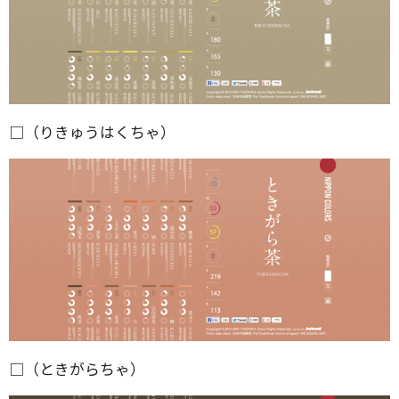
□（りきゅうはくちゃ）
□（ときがらちゃ）