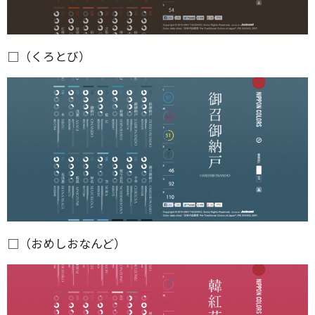
□（くろとび）
□（おめしおなんど）