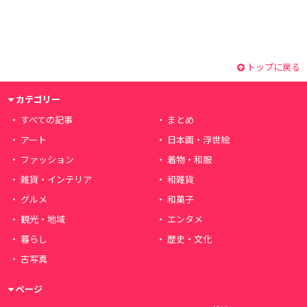
トップに戻る
カテゴリー
すべての記事
まとめ
アート
日本画・浮世絵
ファッション
着物・和服
雑貨・インテリア
和雑貨
グルメ
和菓子
観光・地域
エンタメ
暮らし
歴史・文化
古写真
ページ