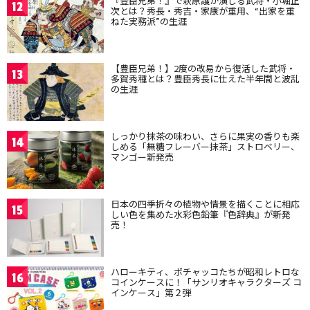
『豊臣兄弟！』で萩原護が演じる武将・小堀正
12
次とは？秀長・秀吉・家康が重用、“出家を重
ねた実務派”の生涯
【豊臣兄弟！】2度の改易から復活した武将・
13
多賀秀種とは？豊臣秀長に仕えた半年間と波乱
の生涯
しっかり抹茶の味わい、さらに果実の香りも楽
14
しめる「無糖フレーバー抹茶」ストロベリー、
マンゴー新発売
日本の四季折々の植物や情景を描くことに相応
15
しい色を集めた水彩色鉛筆『色辞典』が新発
売！
ハローキティ、ポチャッコたちが昭和レトロな
16
コインケースに！「サンリオキャラクターズ コ
インケース」第２弾