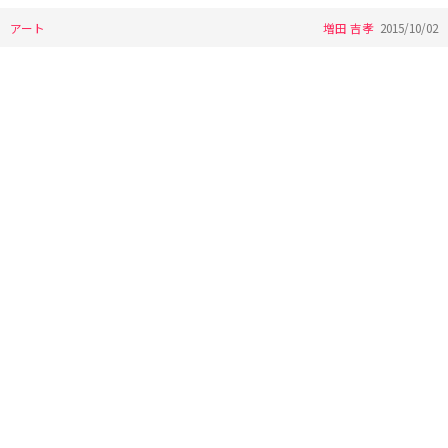
アート
増田 吉孝
2015/10/02