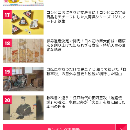
コンビニおにぎりが文房具に！コンビニの定番
17
商品をモチーフにした文房具シリーズ『ジムマ
ート』誕生
世界遺産決定で脚光！日本初の巨大都城・藤原
18
京を創り上げた知られざる女帝・持統天皇の凄
絶な執念
自転車を持つだけで税金？ 昭和まで続いた「自
19
転車税」の意外な歴史と脱税が横行した理由
教科書と違う！江戸時代の田沼意次「賄賂伝
20
説」の嘘と、水野忠邦が「大奥」を敵に回した
本当の理由
ランキングを表示