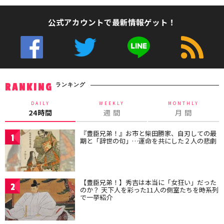
公式アカウントで最新情報ゲット！
ランキング
RANKING
DAILY
WEEKLY
MONTHLY
24時間
週 間
月 間
『豊臣兄弟！』お市と柴田勝家、自刃しての最
1
期と「辞世の句」…運命を共にした２人の悲劇
【豊臣兄弟！】秀吉は本当に「女狂い」だった
2
のか？ 天下人を彩った11人の側室たちを時系列
で一挙紹介