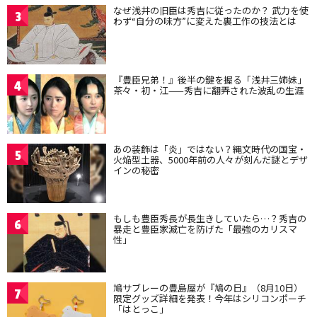
なぜ浅井の旧臣は秀吉に従ったのか？ 武力を使
3
わず“自分の味方”に変えた裏工作の技法とは
『豊臣兄弟！』後半の鍵を握る「浅井三姉妹」
4
茶々・初・江——秀吉に翻弄された波乱の生涯
あの装飾は「炎」ではない？縄文時代の国宝・
5
火焔型土器、5000年前の人々が刻んだ謎とデザ
インの秘密
もしも豊臣秀長が長生きしていたら…？秀吉の
6
暴走と豊臣家滅亡を防げた「最強のカリスマ
性」
鳩サブレーの豊島屋が『鳩の日』（8月10日）
7
限定グッズ詳細を発表！今年はシリコンポーチ
「はとっこ」