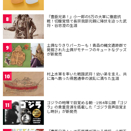
『豊臣兄弟！』小一郎の5万の大軍に徹底抗
8
戦！切腹覚悟で長宗我部元親に降伏を迫った武
将・谷忠澄の生涯
土偶なりきりパーカーも！青森の縄文遺跡群で
9
発掘された土偶がモチーフのキュートなグッズ
が新発売
村上水軍を率いた戦国武将！幼い弟を支え、共
10
に海へ散った得居通幸の波乱に満ちた生涯
ゴジラの咆哮で目覚める朝…1954年公開『ゴジ
11
ラ』の貴重音源を搭載した「ゴジラ音声目覚ま
し時計」が新発売