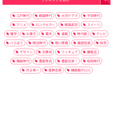
江戸時代
戦国時代
大河ドラマ
平安時代
アニメ
ロングセラー
戦国武将
スイーツ
雑学
お菓子
幕末
漫画
時代劇
テレビ
べらぼう
明治時代
徳川家康
織田信長
抹茶
デザイン
文房具
フィギュア
展覧会
鎌倉時代
豊臣秀吉
豊臣兄弟！
昭和時代
光る君へ
葛飾北斎
鎌倉殿の13人