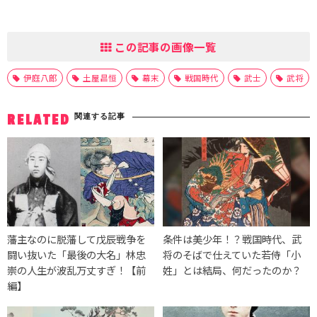
この記事の画像一覧
伊庭八郎
土屋昌恒
幕末
戦国時代
武士
武将
関連する記事
RELATED
藩主なのに脱藩して戊辰戦争を
条件は美少年！？戦国時代、武
闘い抜いた「最後の大名」林忠
将のそばで仕えていた若侍「小
崇の人生が波乱万丈すぎ！【前
姓」とは結局、何だったのか？
編】