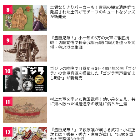
土偶なりきりパーカーも！青森の縄文遺跡群で
8
発掘された土偶がモチーフのキュートなグッズ
が新発売
『豊臣兄弟！』小一郎の5万の大軍に徹底抗
9
戦！切腹覚悟で長宗我部元親に降伏を迫った武
将・谷忠澄の生涯
ゴジラの咆哮で目覚める朝…1954年公開『ゴジ
10
ラ』の貴重音源を搭載した「ゴジラ音声目覚ま
し時計」が新発売
村上水軍を率いた戦国武将！幼い弟を支え、共
11
に海へ散った得居通幸の波乱に満ちた生涯
『豊臣兄弟！』で萩原護が演じる武将・小堀正
12
次とは？秀長・秀吉・家康が重用、“出家を重
ねた実務派”の生涯