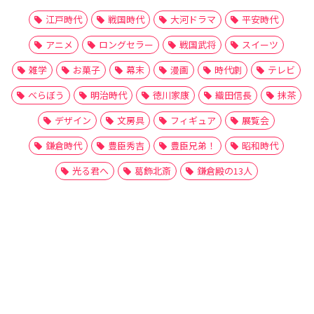
江戸時代
戦国時代
大河ドラマ
平安時代
アニメ
ロングセラー
戦国武将
スイーツ
雑学
お菓子
幕末
漫画
時代劇
テレビ
べらぼう
明治時代
徳川家康
織田信長
抹茶
デザイン
文房具
フィギュア
展覧会
鎌倉時代
豊臣秀吉
豊臣兄弟！
昭和時代
光る君へ
葛飾北斎
鎌倉殿の13人