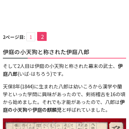
2
2ページ目:
1
伊庭の小天狗と称された伊庭八郎
そして2人目は伊庭の小天狗と称された幕末の武士、
伊
庭八郎
(いば-はちろう)です。
天保8年(1844)に生まれた八郎は幼いころから漢学や蘭
学といった学問に興味があったので、剣術稽古を16の頃
から始めました。それでも才能があったので、八郎は
伊
庭の小天狗
や
伊庭の麒麟児
と呼ばれていました。