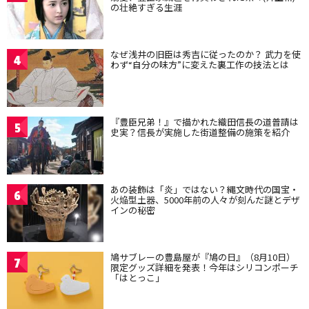
の壮絶すぎる生涯
なぜ浅井の旧臣は秀吉に従ったのか？ 武力を使
4
わず“自分の味方”に変えた裏工作の技法とは
『豊臣兄弟！』で描かれた織田信長の道普請は
5
史実？信長が実施した街道整備の施策を紹介
あの装飾は「炎」ではない？縄文時代の国宝・
6
火焔型土器、5000年前の人々が刻んだ謎とデザ
インの秘密
鳩サブレーの豊島屋が『鳩の日』（8月10日）
7
限定グッズ詳細を発表！今年はシリコンポーチ
「はとっこ」