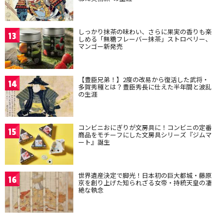
しっかり抹茶の味わい、さらに果実の香りも楽
13
しめる「無糖フレーバー抹茶」ストロベリー、
マンゴー新発売
【豊臣兄弟！】2度の改易から復活した武将・
14
多賀秀種とは？豊臣秀長に仕えた半年間と波乱
の生涯
コンビニおにぎりが文房具に！コンビニの定番
15
商品をモチーフにした文房具シリーズ『ジムマ
ート』誕生
世界遺産決定で脚光！日本初の巨大都城・藤原
16
京を創り上げた知られざる女帝・持統天皇の凄
絶な執念