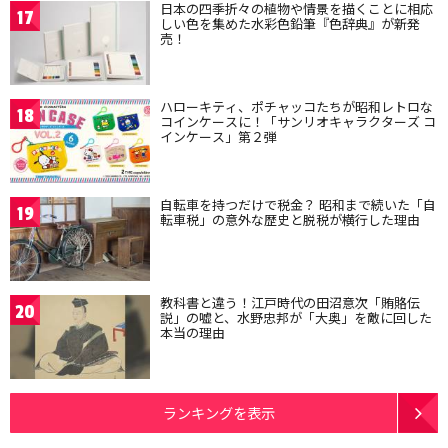
日本の四季折々の植物や情景を描くことに相応
17
しい色を集めた水彩色鉛筆『色辞典』が新発
売！
ハローキティ、ポチャッコたちが昭和レトロな
18
コインケースに！「サンリオキャラクターズ コ
インケース」第２弾
自転車を持つだけで税金？ 昭和まで続いた「自
19
転車税」の意外な歴史と脱税が横行した理由
教科書と違う！江戸時代の田沼意次「賄賂伝
20
説」の嘘と、水野忠邦が「大奥」を敵に回した
本当の理由
ランキングを表示