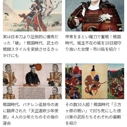
実は日本刀より圧倒的に優秀だ
甲冑をまとい薙刀で奮戦！戦国
った「槍」！戦国時代、武士の
時代、城主不在の城を10日間守
戦闘スタイルを変貌させるきっ
り抜いた女傑・市川局を紹介！
かけにも
戦国時代、バテレン追放令の波
その数10人超！戦国時代「三方
に翻弄された「天正遣欧少年使
ヶ原の戦い」で討ち死にした徳
節」４人の少年たちのその後の
川軍の武将たちそれぞれの最期
運命
を紹介