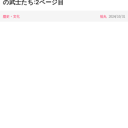
の武士たち:2ページ目
歴史・文化
拾丸
2024/10/31