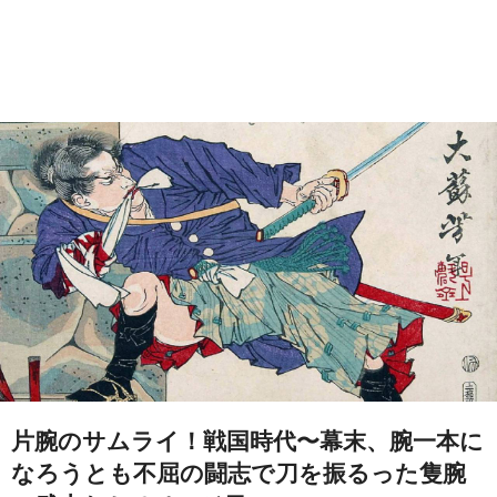
片腕のサムライ！戦国時代〜幕末、腕一本に
なろうとも不屈の闘志で刀を振るった隻腕