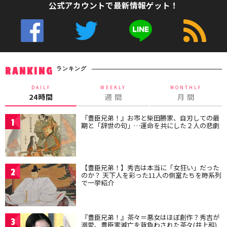
公式アカウントで最新情報ゲット！
ランキング
RANKING
DAILY
WEEKLY
MONTHLY
24時間
週 間
月 間
『豊臣兄弟！』お市と柴田勝家、自刃しての最
1
期と「辞世の句」…運命を共にした２人の悲劇
【豊臣兄弟！】秀吉は本当に「女狂い」だった
2
のか？ 天下人を彩った11人の側室たちを時系列
で一挙紹介
『豊臣兄弟！』茶々＝悪女はほぼ創作？秀吉が
3
溺愛、豊臣家滅亡を背負わされた茶々(井上和)