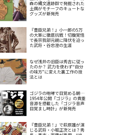
森の縄文遺跡群で発掘された
土偶がモチーフのキュートな
グッズが新発売
『豊臣兄弟！』小一郎の5万
の大軍に徹底抗戦！切腹覚悟
で長宗我部元親に降伏を迫っ
た武将・谷忠澄の生涯
なぜ浅井の旧臣は秀吉に従っ
たのか？ 武力を使わず“自分
の味方”に変えた裏工作の技
法とは
ゴジラの咆哮で目覚める朝…
1954年公開『ゴジラ』の貴重
音源を搭載した「ゴジラ音声
目覚まし時計」が新発売
『豊臣兄弟！』で萩原護が演
じる武将・小堀正次とは？秀
長・秀吉・家康が重用、“出