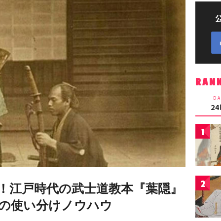
RAN
DA
2
1
2
！江戸時代の武士道教本『葉隠』
の使い分けノウハウ