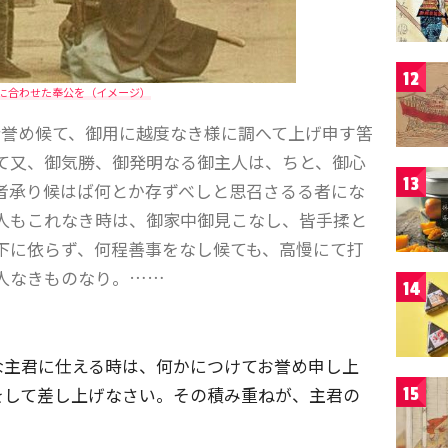
12
に合わせた奉公を（イメージ）
分誉め候て、御用に越度なき様に調へて上げ申す筈
て又、御気勝、御発明なる御主人は、ちと、御心
13
者承り候はば何とか存ずべしと思召さるる者にな
人もこれなき時は、御家中御見こなし、皆手揉と
下に依らず、何程善事をなし候ても、高慢にて打
人なきものなり。……
14
な主君に仕える時は、何かにつけてお誉め申し上
をして差し上げなさい。その積み重ねが、主君の
15