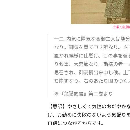
主君の気質
一二 内気に陽気なる御主人は随
なり。御気を育て申す所なり。さ
置かれ候様に仕懸け、この事を彼
り候事、大忠節なり。斯様の者一
思召され、御高慢出来申し候。上
ち崩すなり。右のあたり眼のつく
※『葉隠聞書』第二巻より
【意訳】やさしくて気性のおだやか
げ、お勤めに失敗のないよう気配り
自信につながるからです。