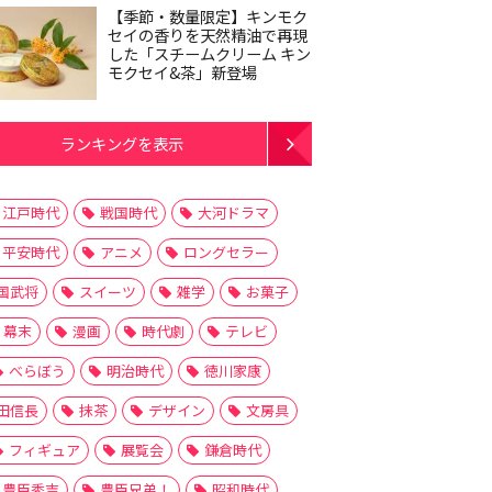
【季節・数量限定】キンモク
セイの香りを天然精油で再現
した「スチームクリーム キン
モクセイ&茶」新登場
ランキングを表示
江戸時代
戦国時代
大河ドラマ
平安時代
アニメ
ロングセラー
国武将
スイーツ
雑学
お菓子
幕末
漫画
時代劇
テレビ
べらぼう
明治時代
徳川家康
田信長
抹茶
デザイン
文房具
フィギュア
展覧会
鎌倉時代
豊臣秀吉
豊臣兄弟！
昭和時代