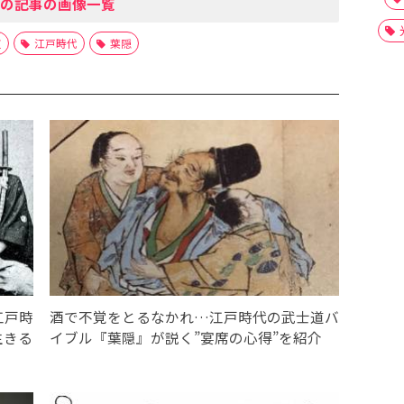
の記事の画像一覧
道
江戸時代
葉隠
江戸時
酒で不覚をとるなかれ…江戸時代の武士道バ
生きる
イブル『葉隠』が説く”宴席の心得”を紹介