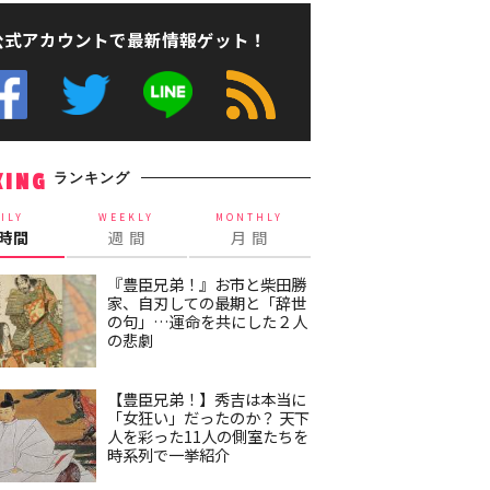
公式アカウントで最新情報ゲット！
ランキング
KING
ILY
WEEKLY
MONTHLY
4時間
週 間
月 間
『豊臣兄弟！』お市と柴田勝
家、自刃しての最期と「辞世
の句」…運命を共にした２人
の悲劇
【豊臣兄弟！】秀吉は本当に
「女狂い」だったのか？ 天下
人を彩った11人の側室たちを
時系列で一挙紹介