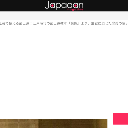
社会で使える武士道！江戸時代の武士道教本『葉隠』より、主君に応じた忠義の使