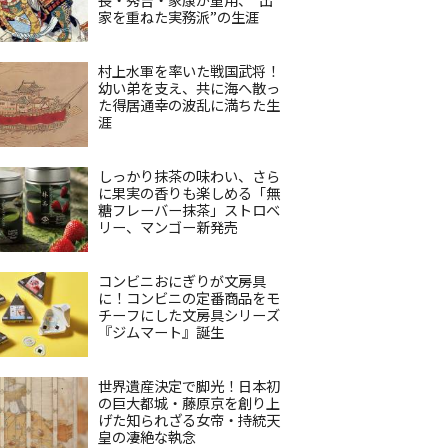
家を重ねた実務派”の生涯
村上水軍を率いた戦国武将！
幼い弟を支え、共に海へ散っ
た得居通幸の波乱に満ちた生
涯
しっかり抹茶の味わい、さら
に果実の香りも楽しめる「無
糖フレーバー抹茶」ストロベ
リー、マンゴー新発売
コンビニおにぎりが文房具
に！コンビニの定番商品をモ
チーフにした文房具シリーズ
『ジムマート』誕生
世界遺産決定で脚光！日本初
の巨大都城・藤原京を創り上
げた知られざる女帝・持統天
皇の凄絶な執念