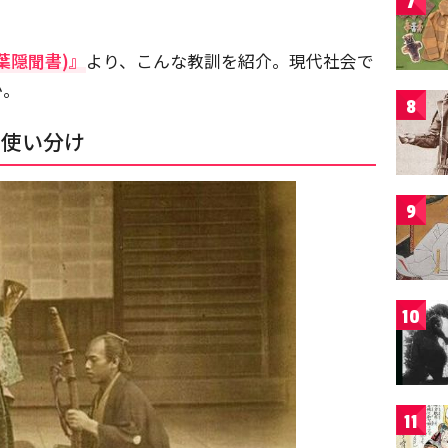
7
葉隠聞書)』
より、こんな教訓を紹介。現代社会で
か。
8
の使い分け
9
10
11