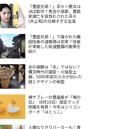
『豊臣兄弟！』茶々＝悪女は
ほぼ創作？秀吉が溺愛、豊臣
家滅亡を背負わされた茶々
(井上和)の壮絶すぎる生涯
『豊臣兄弟！』で描かれた織
田信長の道普請は史実？信長
が実施した街道整備の施策を
紹介
あの装飾は「炎」ではない？
縄文時代の国宝・火焔型土
器、5000年前の人々が刻んだ
謎とデザインの秘密
鳩サブレーの豊島屋が『鳩の
日』（8月10日）限定グッズ
詳細を発表！今年はシリコン
ポーチ「はとっこ」
土偶なりきりパーカーも！青