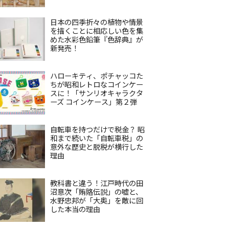
日本の四季折々の植物や情景
を描くことに相応しい色を集
めた水彩色鉛筆『色辞典』が
新発売！
ハローキティ、ポチャッコた
ちが昭和レトロなコインケー
スに！「サンリオキャラクタ
ーズ コインケース」第２弾
自転車を持つだけで税金？ 昭
和まで続いた「自転車税」の
意外な歴史と脱税が横行した
理由
教科書と違う！江戸時代の田
沼意次「賄賂伝説」の嘘と、
水野忠邦が「大奥」を敵に回
した本当の理由