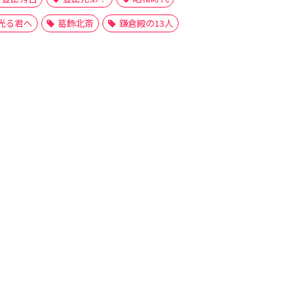
光る君へ
葛飾北斎
鎌倉殿の13人