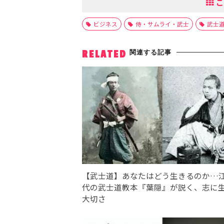
こ
ビジネス
侍・サムライ・武士
武士
関連する記事
RELATED
【武士道】あなたはどう生きるのか…
代の武士道教本『葉隠』が説く、志に
大切さ