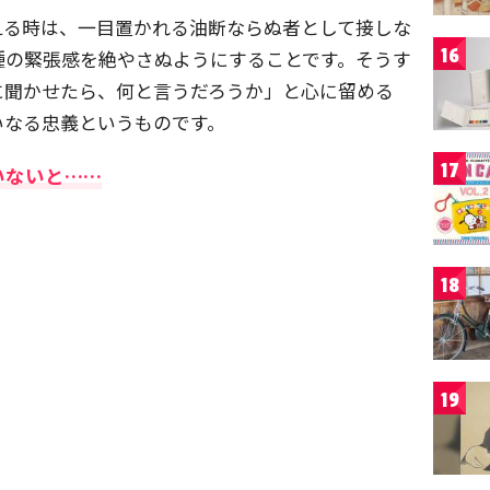
える時は、一目置かれる油断ならぬ者として接しな
16
種の緊張感を絶やさぬようにすることです。そうす
に聞かせたら、何と言うだろうか」と心に留める
いなる忠義というものです。
17
いないと……
18
19