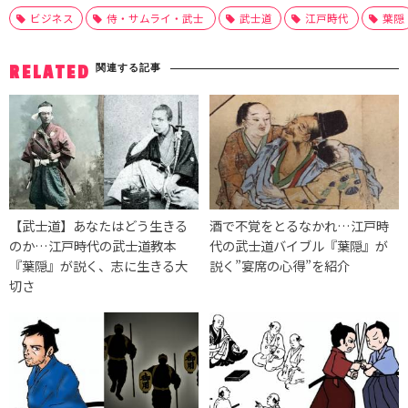
ビジネス
侍・サムライ・武士
武士道
江戸時代
葉隠
関連する記事
RELATED
【武士道】あなたはどう生きる
酒で不覚をとるなかれ…江戸時
のか…江戸時代の武士道教本
代の武士道バイブル『葉隠』が
『葉隠』が説く、志に生きる大
説く”宴席の心得”を紹介
切さ