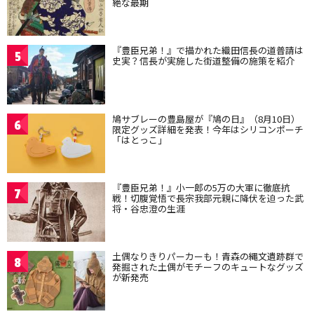
絶な最期
『豊臣兄弟！』で描かれた織田信長の道普請は
5
史実？信長が実施した街道整備の施策を紹介
鳩サブレーの豊島屋が『鳩の日』（8月10日）
6
限定グッズ詳細を発表！今年はシリコンポーチ
「はとっこ」
『豊臣兄弟！』小一郎の5万の大軍に徹底抗
7
戦！切腹覚悟で長宗我部元親に降伏を迫った武
将・谷忠澄の生涯
土偶なりきりパーカーも！青森の縄文遺跡群で
8
発掘された土偶がモチーフのキュートなグッズ
が新発売