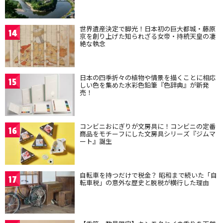
世界遺産決定で脚光！日本初の巨大都城・藤原
14
京を創り上げた知られざる女帝・持統天皇の凄
絶な執念
日本の四季折々の植物や情景を描くことに相応
15
しい色を集めた水彩色鉛筆『色辞典』が新発
売！
コンビニおにぎりが文房具に！コンビニの定番
16
商品をモチーフにした文房具シリーズ『ジムマ
ート』誕生
自転車を持つだけで税金？ 昭和まで続いた「自
17
転車税」の意外な歴史と脱税が横行した理由