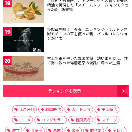
【季節・数量限定】キンモクセイの香りを天然
18
精油で再現した「スチームクリーム キンモクセ
イ&茶」新登場
怪獣革を纏う！ダダ、エレキング…ウルトラ怪
19
獣モチーフの革を使った新アパレルコレクショ
ンが発表
村上水軍を率いた戦国武将！幼い弟を支え、共
20
に海へ散った得居通幸の波乱に満ちた生涯
ランキングを表示
江戸時代
戦国時代
大河ドラマ
平安時代
アニメ
ロングセラー
戦国武将
スイーツ
雑学
お菓子
幕末
漫画
時代劇
テレビ