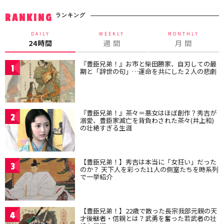
ランキング
RANKING
DAILY
WEEKLY
MONTHLY
24時間
週 間
月 間
『豊臣兄弟！』お市と柴田勝家、自刃しての最
1
期と「辞世の句」…運命を共にした２人の悲劇
『豊臣兄弟！』茶々＝悪女はほぼ創作？秀吉が
2
溺愛、豊臣家滅亡を背負わされた茶々(井上和)
の壮絶すぎる生涯
【豊臣兄弟！】秀吉は本当に「女狂い」だった
3
のか？ 天下人を彩った11人の側室たちを時系列
で一挙紹介
【豊臣兄弟！】22歳で散った長宗我部元親の天
4
才後継者・信親とは？武勇を奮った若武者の壮