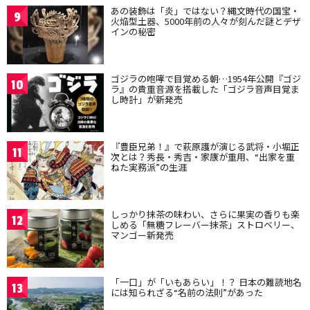
あの装飾は「炎」ではない？縄文時代の国宝・
9
火焔型土器、5000年前の人々が刻んだ謎とデザ
インの秘密
ゴジラの咆哮で目覚める朝…1954年公開『ゴジ
10
ラ』の貴重音源を搭載した「ゴジラ音声目覚ま
し時計」が新発売
『豊臣兄弟！』で萩原護が演じる武将・小堀正
11
次とは？秀長・秀吉・家康が重用、“出家を重
ねた実務派”の生涯
しっかり抹茶の味わい、さらに果実の香りも楽
12
しめる「無糖フレーバー抹茶」ストロベリー、
マンゴー新発売
「一口」が「いもあらい」！？ 日本の難読地名
13
には知られざる“名前の法則”があった