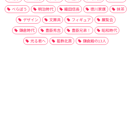
べらぼう
明治時代
織田信長
徳川家康
抹茶
デザイン
文房具
フィギュア
展覧会
鎌倉時代
豊臣秀吉
豊臣兄弟！
昭和時代
光る君へ
葛飾北斎
鎌倉殿の13人