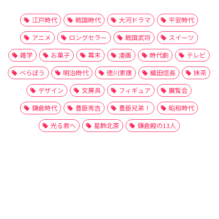
江戸時代
戦国時代
大河ドラマ
平安時代
アニメ
ロングセラー
戦国武将
スイーツ
雑学
お菓子
幕末
漫画
時代劇
テレビ
べらぼう
明治時代
徳川家康
織田信長
抹茶
デザイン
文房具
フィギュア
展覧会
鎌倉時代
豊臣秀吉
豊臣兄弟！
昭和時代
光る君へ
葛飾北斎
鎌倉殿の13人