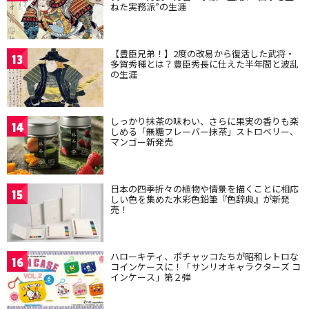
ねた実務派”の生涯
【豊臣兄弟！】2度の改易から復活した武将・
13
多賀秀種とは？豊臣秀長に仕えた半年間と波乱
の生涯
しっかり抹茶の味わい、さらに果実の香りも楽
14
しめる「無糖フレーバー抹茶」ストロベリー、
マンゴー新発売
日本の四季折々の植物や情景を描くことに相応
15
しい色を集めた水彩色鉛筆『色辞典』が新発
売！
ハローキティ、ポチャッコたちが昭和レトロな
16
コインケースに！「サンリオキャラクターズ コ
インケース」第２弾