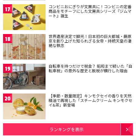
コンビニおにぎりが文房具に！コンビニの定番
17
商品をモチーフにした文房具シリーズ『ジムマ
ート』誕生
世界遺産決定で脚光！日本初の巨大都城・藤原
18
京を創り上げた知られざる女帝・持統天皇の凄
絶な執念
自転車を持つだけで税金？ 昭和まで続いた「自
19
転車税」の意外な歴史と脱税が横行した理由
【季節・数量限定】キンモクセイの香りを天然
20
精油で再現した「スチームクリーム キンモクセ
イ&茶」新登場
ランキングを表示