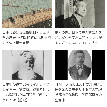
日本における気象観測・天気予
電力の鬼。日本の電力業に力を
報の歴史 〜 明治時代には日本初
注いだ松永安左エ門（まつなが
の天気予報が登場
やすざえもん）の不屈の人生
日本初の従軍記者はマルチ・プ
【朝ドラ らんまん】要潤演じる
レイヤー。実業家、教育者とし
田邊彰久のモデル！東京大学理
ても活躍した岸田吟香（ぎんこ
学部の初代教授・矢田部良吉の
う）とは【前編】
生涯①