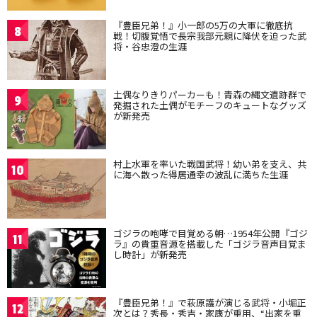
『豊臣兄弟！』小一郎の5万の大軍に徹底抗
8
戦！切腹覚悟で長宗我部元親に降伏を迫った武
将・谷忠澄の生涯
土偶なりきりパーカーも！青森の縄文遺跡群で
9
発掘された土偶がモチーフのキュートなグッズ
が新発売
村上水軍を率いた戦国武将！幼い弟を支え、共
10
に海へ散った得居通幸の波乱に満ちた生涯
ゴジラの咆哮で目覚める朝…1954年公開『ゴジ
11
ラ』の貴重音源を搭載した「ゴジラ音声目覚ま
し時計」が新発売
『豊臣兄弟！』で萩原護が演じる武将・小堀正
12
次とは？秀長・秀吉・家康が重用、“出家を重