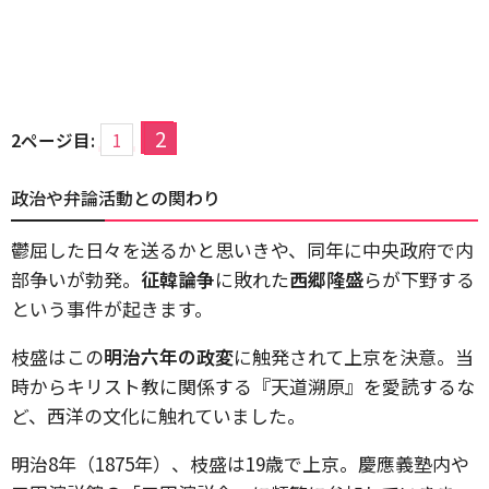
2
2ページ目:
1
政治や弁論活動との関わり
鬱屈した日々を送るかと思いきや、同年に中央政府で内
部争いが勃発。
征韓論争
に敗れた
西郷隆盛
らが下野する
という事件が起きます。
枝盛はこの
明治六年の政変
に触発されて上京を決意。当
時からキリスト教に関係する『天道溯原』を愛読するな
ど、西洋の文化に触れていました。
明治
8
年（
1875
年）、枝盛は
19
歳で上京。慶應義塾内や