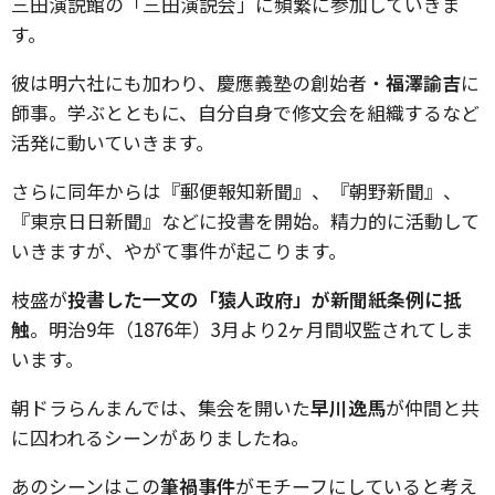
三田演説館の「三田演説会」に頻繁に参加していきま
す。
彼は明六社にも加わり、慶應義塾の創始者・
福澤諭吉
に
師事。学ぶとともに、自分自身で修文会を組織するなど
活発に動いていきます。
さらに同年からは『郵便報知新聞』、『朝野新聞』、
『東京日日新聞』などに投書を開始。精力的に活動して
いきますが、やがて事件が起こります。
枝盛が
投書した一文の「猿人政府」が新聞紙条例に抵
触
。明治
9
年（
1876
年）
3
月より
2
ヶ月間収監されてしま
います。
朝ドラらんまんでは、集会を開いた
早川逸馬
が仲間と共
に囚われるシーンがありましたね。
あのシーンはこの
筆禍事件
がモチーフにしていると考え