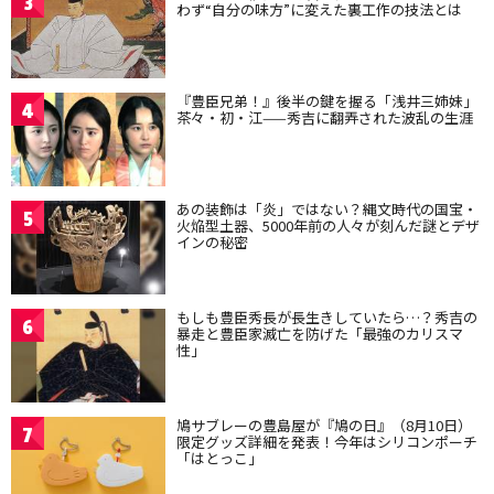
3
わず“自分の味方”に変えた裏工作の技法とは
『豊臣兄弟！』後半の鍵を握る「浅井三姉妹」
4
茶々・初・江——秀吉に翻弄された波乱の生涯
あの装飾は「炎」ではない？縄文時代の国宝・
5
火焔型土器、5000年前の人々が刻んだ謎とデザ
インの秘密
もしも豊臣秀長が長生きしていたら…？秀吉の
6
暴走と豊臣家滅亡を防げた「最強のカリスマ
性」
鳩サブレーの豊島屋が『鳩の日』（8月10日）
7
限定グッズ詳細を発表！今年はシリコンポーチ
「はとっこ」