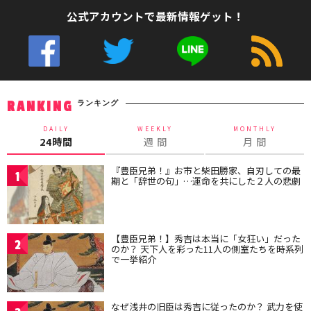
公式アカウントで最新情報ゲット！
ランキング
RANKING
DAILY
WEEKLY
MONTHLY
24時間
週 間
月 間
『豊臣兄弟！』お市と柴田勝家、自刃しての最
1
期と「辞世の句」…運命を共にした２人の悲劇
【豊臣兄弟！】秀吉は本当に「女狂い」だった
2
のか？ 天下人を彩った11人の側室たちを時系列
で一挙紹介
なぜ浅井の旧臣は秀吉に従ったのか？ 武力を使