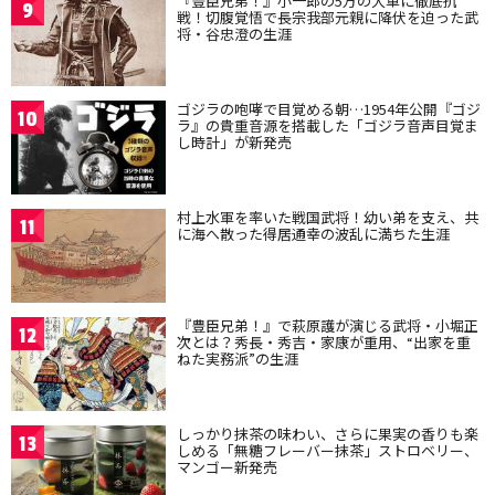
『豊臣兄弟！』小一郎の5万の大軍に徹底抗
9
戦！切腹覚悟で長宗我部元親に降伏を迫った武
将・谷忠澄の生涯
ゴジラの咆哮で目覚める朝…1954年公開『ゴジ
10
ラ』の貴重音源を搭載した「ゴジラ音声目覚ま
し時計」が新発売
村上水軍を率いた戦国武将！幼い弟を支え、共
11
に海へ散った得居通幸の波乱に満ちた生涯
『豊臣兄弟！』で萩原護が演じる武将・小堀正
12
次とは？秀長・秀吉・家康が重用、“出家を重
ねた実務派”の生涯
しっかり抹茶の味わい、さらに果実の香りも楽
13
しめる「無糖フレーバー抹茶」ストロベリー、
マンゴー新発売