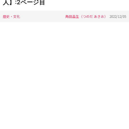
人】:2ページ目
歴史・文化
角田晶生（つのだ あきお）
2022/12/05