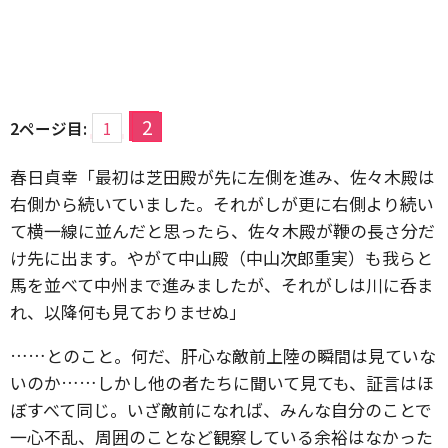
2
2ページ目:
1
春日貞幸「最初は芝田殿が先に左側を進み、佐々木殿は
右側から続いていました。それがしが更に右側より続い
て横一線に並んだと思ったら、佐々木殿が鞭の長さ分だ
け先に出ます。やがて中山殿（中山次郎重実）も我らと
馬を並べて中州まで進みましたが、それがしは川に呑ま
れ、以降何も見ておりませぬ」
……とのこと。何だ、肝心な敵前上陸の瞬間は見ていな
いのか……しかし他の者たちに聞いて見ても、証言はほ
ぼすべて同じ。いざ敵前になれば、みんな自分のことで
一心不乱、周囲のことなど観察している余裕はなかった