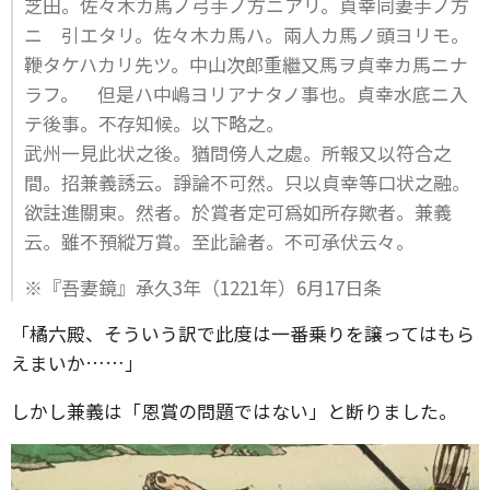
芝田。佐々木カ馬ノ弓手ノ方ニアリ。貞幸同妻手ノ方
ニ 引エタリ。佐々木カ馬ハ。兩人カ馬ノ頭ヨリモ。
鞭タケハカリ先ツ。中山次郎重繼又馬ヲ貞幸カ馬ニナ
ラフ。 但是ハ中嶋ヨリアナタノ事也。貞幸水底ニ入
テ後事。不存知候。以下略之。
武州一見此状之後。猶問傍人之處。所報又以符合之
間。招兼義誘云。諍論不可然。只以貞幸等口状之融。
欲註進關東。然者。於賞者定可爲如所存歟者。兼義
云。雖不預縱万賞。至此論者。不可承伏云々。
※『吾妻鏡』承久3年（1221年）6月17日条
「橘六殿、そういう訳で此度は一番乗りを譲ってはもら
えまいか……」
しかし兼義は「恩賞の問題ではない」と断りました。