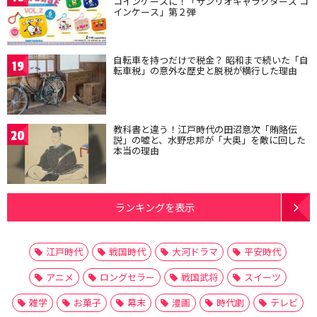
コインケースに！「サンリオキャラクターズ コ
インケース」第２弾
自転車を持つだけで税金？ 昭和まで続いた「自
19
転車税」の意外な歴史と脱税が横行した理由
教科書と違う！江戸時代の田沼意次「賄賂伝
20
説」の嘘と、水野忠邦が「大奥」を敵に回した
本当の理由
ランキングを表示
江戸時代
戦国時代
大河ドラマ
平安時代
アニメ
ロングセラー
戦国武将
スイーツ
雑学
お菓子
幕末
漫画
時代劇
テレビ