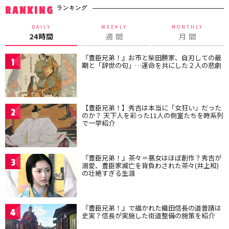
ランキング
RANKING
DAILY
WEEKLY
MONTHLY
24時間
週 間
月 間
『豊臣兄弟！』お市と柴田勝家、自刃しての最
1
期と「辞世の句」…運命を共にした２人の悲劇
【豊臣兄弟！】秀吉は本当に「女狂い」だった
2
のか？ 天下人を彩った11人の側室たちを時系列
で一挙紹介
『豊臣兄弟！』茶々＝悪女はほぼ創作？秀吉が
3
溺愛、豊臣家滅亡を背負わされた茶々(井上和)
の壮絶すぎる生涯
『豊臣兄弟！』で描かれた織田信長の道普請は
4
史実？信長が実施した街道整備の施策を紹介