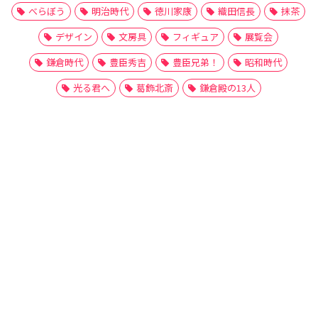
べらぼう
明治時代
徳川家康
織田信長
抹茶
デザイン
文房具
フィギュア
展覧会
鎌倉時代
豊臣秀吉
豊臣兄弟！
昭和時代
光る君へ
葛飾北斎
鎌倉殿の13人