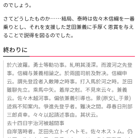
のでしょう。
さてどうしたものか……結局、泰時は佐々木信綱を一番
乗りとし、それを支援した芝田兼義に手厚く恩賞を与え
ることで説得を図るのでした。
終わりに
於六波羅。勇士等勳功事。糺明其淺深。而渡河之先登
事。信綱与兼義相論之。於兩國司前及對决。信綱申
云。謂先登詮者入敵陣之時事。打入馬於河之時。芝田
雖聊先立。乘馬中矢。着岸之尅。不見來云々。兼義
云。佐々木越河事。偏依兼義引導也。景(原文辶于景)
迹爲不知案内。爭進先登乎者。難决之間。尋春日刑部
三郎貞幸。々々以起請述事由。其状云。
去十四日宇治河被越間事
自岸落時者。芝田先立トイヘトモ。佐々木スゝム。仍