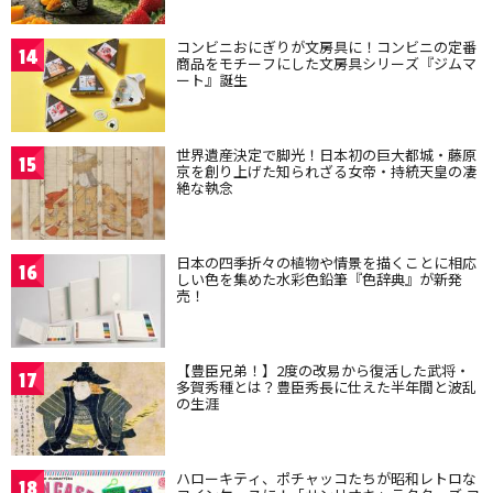
コンビニおにぎりが文房具に！コンビニの定番
14
商品をモチーフにした文房具シリーズ『ジムマ
ート』誕生
世界遺産決定で脚光！日本初の巨大都城・藤原
15
京を創り上げた知られざる女帝・持統天皇の凄
絶な執念
日本の四季折々の植物や情景を描くことに相応
16
しい色を集めた水彩色鉛筆『色辞典』が新発
売！
【豊臣兄弟！】2度の改易から復活した武将・
17
多賀秀種とは？豊臣秀長に仕えた半年間と波乱
の生涯
ハローキティ、ポチャッコたちが昭和レトロな
18