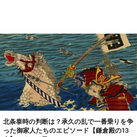
北条泰時の判断は？承久の乱で一番乗りを争
った御家人たちのエピソード【鎌倉殿の13