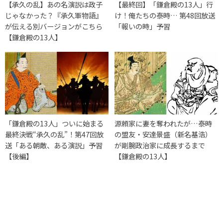
【承久の乱】あの名演説は政子
【最終回】「鎌倉殿の13人」行
じゃなかった？『承久軍物語』
け！俺たちの泰時… 第48回放送
が伝える別バージョンがこちら
「報いの時」予習
【鎌倉殿の13人】
「鎌倉殿の13人」ついに始まる
源頼家に妻を奪われたが…泰時
最終決戦“承久の乱”！第47回放
の盟友・安達景盛（新名基浩）
送「ある朝敵、ある演説」予習
が剛腕政治家に成長するまで
【後編】
【鎌倉殿の13人】