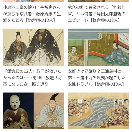
後鳥羽上皇の懐刀？星智也さん
承久の乱で言及される「九郎判
が演じる京武者・藤原秀康の生
官」とは何者？角田太郎胤親の
涯をたどる【鎌倉殿の13人】
エピソード【鎌倉殿の13人】
「鎌倉殿の13人」政子が救いた
女好きは兄譲り？三浦義村の
かったのは……第46回放送「将
弟・三浦平九郎胤義が起こした
軍になった女」振り返り
女性トラブル【鎌倉殿の13人】