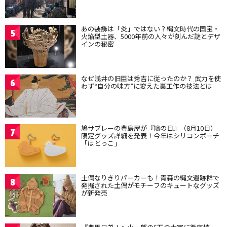
あの装飾は「炎」ではない？縄文時代の国宝・
5
火焔型土器、5000年前の人々が刻んだ謎とデザ
インの秘密
なぜ浅井の旧臣は秀吉に従ったのか？ 武力を使
6
わず“自分の味方”に変えた裏工作の技法とは
鳩サブレーの豊島屋が『鳩の日』（8月10日）
7
限定グッズ詳細を発表！今年はシリコンポーチ
「はとっこ」
土偶なりきりパーカーも！青森の縄文遺跡群で
8
発掘された土偶がモチーフのキュートなグッズ
が新発売