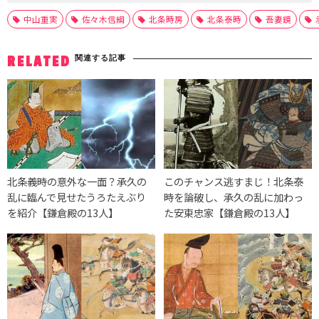
中山重実
佐々木信綱
北条時房
北条泰時
吾妻鏡
関連する記事
RELATED
北条義時の意外な一面？承久の
このチャンス逃すまじ！北条泰
乱に臨んで見せたうろたえぶり
時を論破し、承久の乱に加わっ
を紹介【鎌倉殿の13人】
た安東忠家【鎌倉殿の13人】