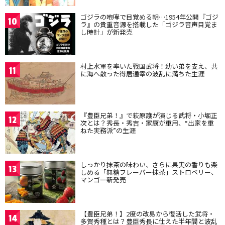
ゴジラの咆哮で目覚める朝…1954年公開『ゴジ
10
ラ』の貴重音源を搭載した「ゴジラ音声目覚ま
し時計」が新発売
村上水軍を率いた戦国武将！幼い弟を支え、共
11
に海へ散った得居通幸の波乱に満ちた生涯
『豊臣兄弟！』で萩原護が演じる武将・小堀正
12
次とは？秀長・秀吉・家康が重用、“出家を重
ねた実務派”の生涯
しっかり抹茶の味わい、さらに果実の香りも楽
13
しめる「無糖フレーバー抹茶」ストロベリー、
マンゴー新発売
【豊臣兄弟！】2度の改易から復活した武将・
14
多賀秀種とは？豊臣秀長に仕えた半年間と波乱