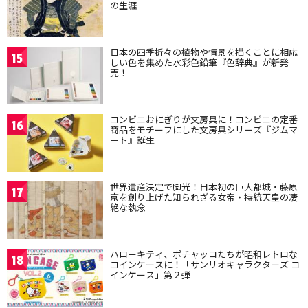
の生涯
日本の四季折々の植物や情景を描くことに相応
15
しい色を集めた水彩色鉛筆『色辞典』が新発
売！
コンビニおにぎりが文房具に！コンビニの定番
16
商品をモチーフにした文房具シリーズ『ジムマ
ート』誕生
世界遺産決定で脚光！日本初の巨大都城・藤原
17
京を創り上げた知られざる女帝・持統天皇の凄
絶な執念
ハローキティ、ポチャッコたちが昭和レトロな
18
コインケースに！「サンリオキャラクターズ コ
インケース」第２弾