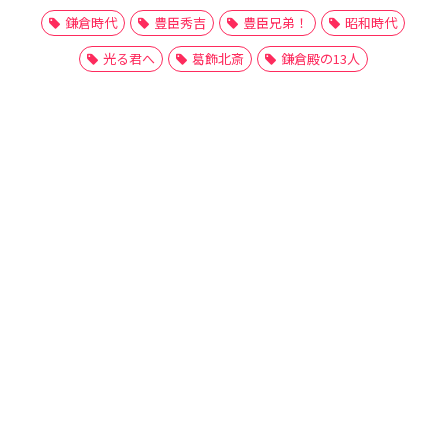
鎌倉時代
豊臣秀吉
豊臣兄弟！
昭和時代
光る君へ
葛飾北斎
鎌倉殿の13人