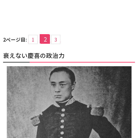
2
2ページ目:
1
3
衰えない慶喜の政治力