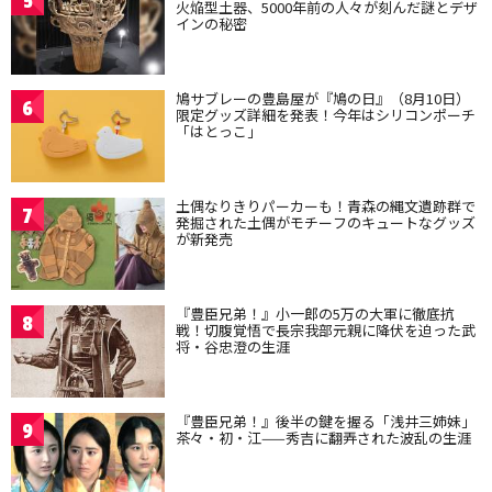
5
火焔型土器、5000年前の人々が刻んだ謎とデザ
インの秘密
鳩サブレーの豊島屋が『鳩の日』（8月10日）
6
限定グッズ詳細を発表！今年はシリコンポーチ
「はとっこ」
土偶なりきりパーカーも！青森の縄文遺跡群で
7
発掘された土偶がモチーフのキュートなグッズ
が新発売
『豊臣兄弟！』小一郎の5万の大軍に徹底抗
8
戦！切腹覚悟で長宗我部元親に降伏を迫った武
将・谷忠澄の生涯
『豊臣兄弟！』後半の鍵を握る「浅井三姉妹」
9
茶々・初・江——秀吉に翻弄された波乱の生涯