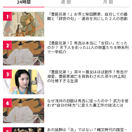
24時間
週 間
月 間
『豊臣兄弟！』お市と柴田勝家、自刃しての最
1
期と「辞世の句」…運命を共にした２人の悲劇
【豊臣兄弟！】秀吉は本当に「女狂い」だった
2
のか？ 天下人を彩った11人の側室たちを時系列
で一挙紹介
『豊臣兄弟！』茶々＝悪女はほぼ創作？秀吉が
3
溺愛、豊臣家滅亡を背負わされた茶々(井上和)
の壮絶すぎる生涯
なぜ浅井の旧臣は秀吉に従ったのか？ 武力を使
4
わず“自分の味方”に変えた裏工作の技法とは
あの装飾は「炎」ではない？縄文時代の国宝・