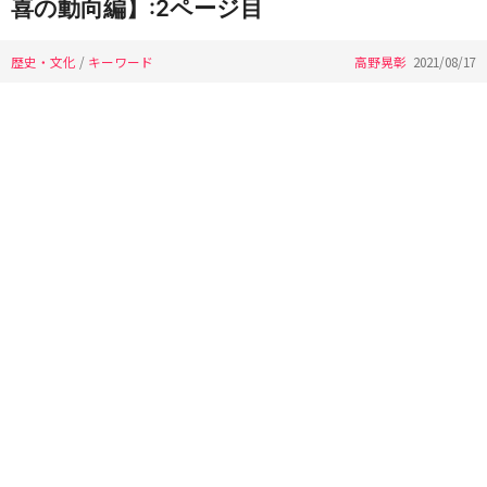
喜の動向編】:2ページ目
歴史・文化
/
キーワード
高野晃彰
2021/08/17