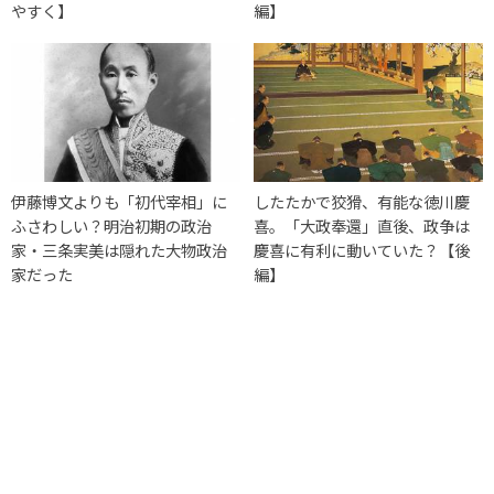
やすく】
編】
伊藤博文よりも「初代宰相」に
したたかで狡猾、有能な徳川慶
ふさわしい？明治初期の政治
喜。「大政奉還」直後、政争は
家・三条実美は隠れた大物政治
慶喜に有利に動いていた？【後
家だった
編】