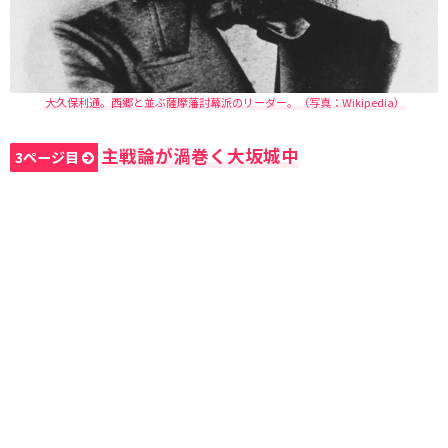
大久保利通。西郷と並ぶ薩摩藩討幕派のリーダー。（写真：Wikipedia）
主戦論が渦巻く大坂城中
3ページ目