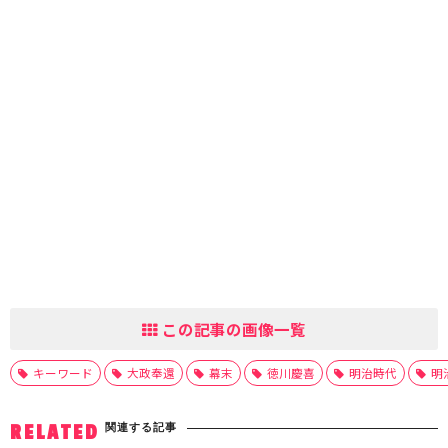
この記事の画像一覧
キーワード
大政奉還
幕末
徳川慶喜
明治時代
明
関連する記事
RELATED