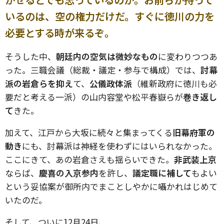
いるのは、空の権力だけだ。すぐに徳川の力を
必要とする時が来るぞ。
そうした中、
朝廷内の空気は微妙なもの
に変わりつつあ
った。三職会議（総裁・議定・参与で構成）では、
討幕
派の岩倉らを抑え
て、
公儀政体派
（維新政府に徳川も必
要だと考える一派）の山内容堂や松平春嶽らが
巻き返し
て
きた。
加えて、江戸から大坂に続々と集まってくる
旧幕府軍の
動き
にも、討幕派は神経を使わずにはいられなかった。
ここにきて、あの岩倉さえも揺らいできた。
非武装上京
ならば、
慶喜の入京参内
を許し、
議定職に補して
もよい
という妥協案が御所内でまことしやかに囁かれはじめて
いたのだ。
そして、ついに12月24日、