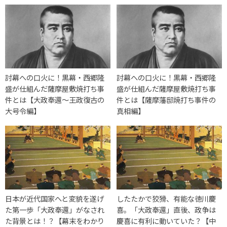
討幕への口火に！黒幕・西郷隆
討幕への口火に！黒幕・西郷隆
盛が仕組んだ薩摩屋敷焼打ち事
盛が仕組んだ薩摩屋敷焼打ち事
件とは【大政奉還〜王政復古の
件とは【薩摩藩邸焼打ち事件の
大号令編】
真相編】
日本が近代国家へと変貌を遂げ
したたかで狡猾、有能な徳川慶
た第一歩「大政奉還」がなされ
喜。「大政奉還」直後、政争は
た背景とは！？【幕末をわかり
慶喜に有利に動いていた？【中