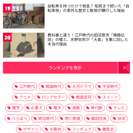
自転車を持つだけで税金？ 昭和まで続いた「自
19
転車税」の意外な歴史と脱税が横行した理由
教科書と違う！江戸時代の田沼意次「賄賂伝
20
説」の嘘と、水野忠邦が「大奥」を敵に回した
本当の理由
ランキングを表示
江戸時代
戦国時代
大河ドラマ
平安時代
アニメ
ロングセラー
戦国武将
スイーツ
雑学
お菓子
幕末
漫画
時代劇
テレビ
べらぼう
明治時代
徳川家康
織田信長
抹茶
デザイン
文房具
フィギュア
展覧会