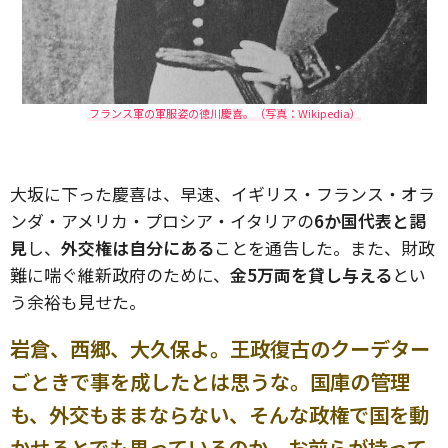
フランス軍の軍服姿の徳川慶喜。（写真：Wikipedia）
大坂に下った慶喜は、早速、イギリス・フランス・オラ
ンダ・アメリカ・プロシア・イタリアの
6か国代表と謁
見
し、
外交権は自分にある
ことを通告した。また、財政
難に喘ぐ維新政府のために、
金5万両を貸し与える
とい
う余裕も見せた。
岩倉、西郷、大久保よ。王政復古のクーデター
ごときで事を成したとは思うな。国庫の管理
も、外交もままならない、そんな政権で国を動
かせるとでも思っているのか。お前らが持って