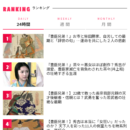
ランキング
RANKING
DAILY
WEEKLY
MONTHLY
24時間
週 間
月 間
『豊臣兄弟！』お市と柴田勝家、自刃しての最
1
期と「辞世の句」…運命を共にした２人の悲劇
『豊臣兄弟！』茶々＝悪女はほぼ創作？秀吉が
2
溺愛、豊臣家滅亡を背負わされた茶々(井上和)
の壮絶すぎる生涯
【豊臣兄弟！】22歳で散った長宗我部元親の天
3
才後継者・信親とは？武勇を奮った若武者の壮
絶な最期
【豊臣兄弟！】秀吉は本当に「女狂い」だった
4
のか？ 天下人を彩った11人の側室たちを時系列