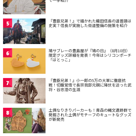
で一挙紹介
『豊臣兄弟！』で描かれた織田信長の道普請は
5
史実？信長が実施した街道整備の施策を紹介
鳩サブレーの豊島屋が『鳩の日』（8月10日）
6
限定グッズ詳細を発表！今年はシリコンポーチ
「はとっこ」
『豊臣兄弟！』小一郎の5万の大軍に徹底抗
7
戦！切腹覚悟で長宗我部元親に降伏を迫った武
将・谷忠澄の生涯
土偶なりきりパーカーも！青森の縄文遺跡群で
8
発掘された土偶がモチーフのキュートなグッズ
が新発売