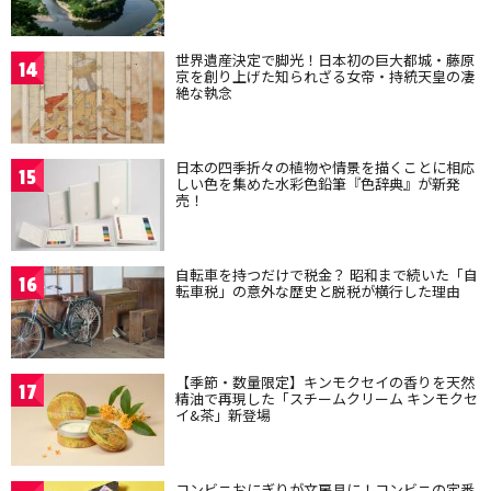
世界遺産決定で脚光！日本初の巨大都城・藤原
14
京を創り上げた知られざる女帝・持統天皇の凄
絶な執念
日本の四季折々の植物や情景を描くことに相応
15
しい色を集めた水彩色鉛筆『色辞典』が新発
売！
自転車を持つだけで税金？ 昭和まで続いた「自
16
転車税」の意外な歴史と脱税が横行した理由
【季節・数量限定】キンモクセイの香りを天然
17
精油で再現した「スチームクリーム キンモクセ
イ&茶」新登場
コンビニおにぎりが文房具に！コンビニの定番