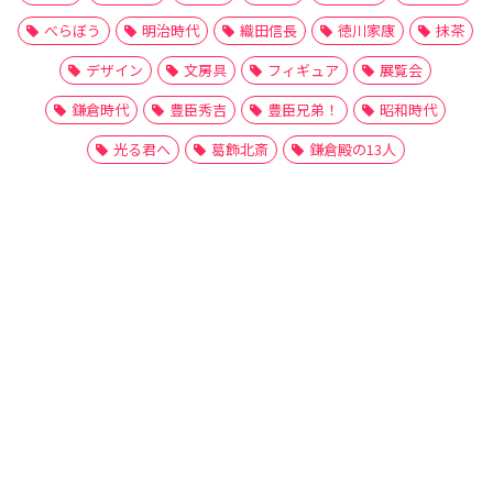
べらぼう
明治時代
織田信長
徳川家康
抹茶
デザイン
文房具
フィギュア
展覧会
鎌倉時代
豊臣秀吉
豊臣兄弟！
昭和時代
光る君へ
葛飾北斎
鎌倉殿の13人