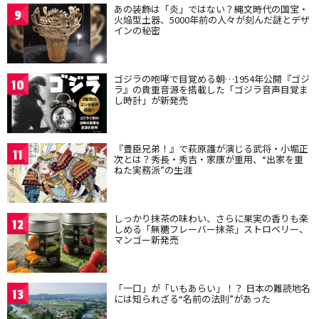
あの装飾は「炎」ではない？縄文時代の国宝・
9
火焔型土器、5000年前の人々が刻んだ謎とデザ
インの秘密
ゴジラの咆哮で目覚める朝…1954年公開『ゴジ
10
ラ』の貴重音源を搭載した「ゴジラ音声目覚ま
し時計」が新発売
『豊臣兄弟！』で萩原護が演じる武将・小堀正
11
次とは？秀長・秀吉・家康が重用、“出家を重
ねた実務派”の生涯
しっかり抹茶の味わい、さらに果実の香りも楽
12
しめる「無糖フレーバー抹茶」ストロベリー、
マンゴー新発売
「一口」が「いもあらい」！？ 日本の難読地名
13
には知られざる“名前の法則”があった