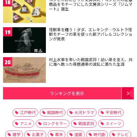
18
商品をモチーフにした文房具シリーズ『ジムマ
ート』誕生
怪獣革を纏う！ダダ、エレキング…ウルトラ怪
19
獣モチーフの革を使った新アパレルコレクショ
ンが発表
村上水軍を率いた戦国武将！幼い弟を支え、共
20
に海へ散った得居通幸の波乱に満ちた生涯
ランキングを表示
江戸時代
戦国時代
大河ドラマ
平安時代
アニメ
ロングセラー
戦国武将
スイーツ
雑学
お菓子
幕末
漫画
時代劇
テレビ