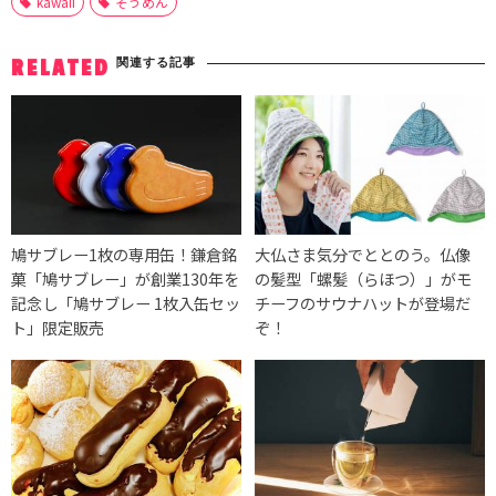
kawaii
そうめん
関連する記事
RELATED
鳩サブレー1枚の専用缶！鎌倉銘
大仏さま気分でととのう。仏像
菓「鳩サブレー」が創業130年を
の髪型「螺髪（らほつ）」がモ
記念し「鳩サブレー 1枚入缶セッ
チーフのサウナハットが登場だ
ト」限定販売
ぞ！