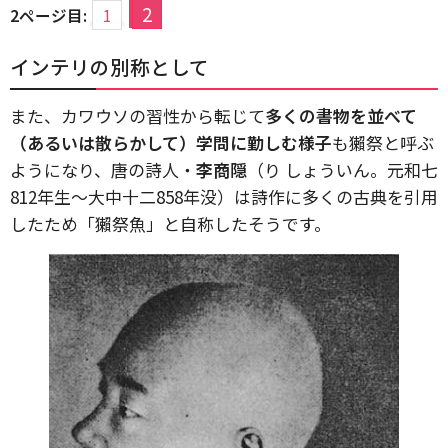
2
2ページ目:
1
インテリの別称として
また、カワウソの習性から転じて
多くの書物を並べて
（あるいは散らかして）学問に勤しむ様子
も獺祭と呼ぶ
ようになり、唐の詩人・
李商隠
（り しょういん。元和七
812年生～大中十二858年没）は詩作に多くの古典を引用
したため「獺祭魚」と自称したそうです。