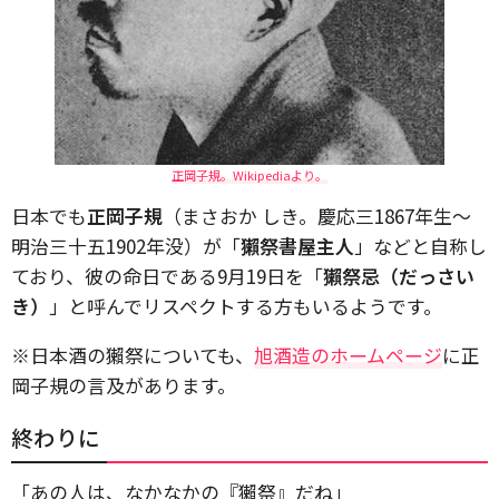
正岡子規。Wikipediaより。
日本でも
正岡子規
（まさおか しき。慶応三1867年生～
明治三十五1902年没）が「
獺祭書屋主人
」などと自称し
ており、彼の命日である9月19日を「
獺祭忌（だっさい
き）
」と呼んでリスペクトする方もいるようです。
※日本酒の獺祭についても、
旭酒造のホームページ
に正
岡子規の言及があります。
終わりに
「あの人は、なかなかの『獺祭』だね」