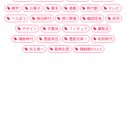
雑学
お菓子
幕末
漫画
時代劇
テレビ
べらぼう
明治時代
徳川家康
織田信長
抹茶
デザイン
文房具
フィギュア
展覧会
鎌倉時代
豊臣秀吉
豊臣兄弟！
昭和時代
光る君へ
葛飾北斎
鎌倉殿の13人