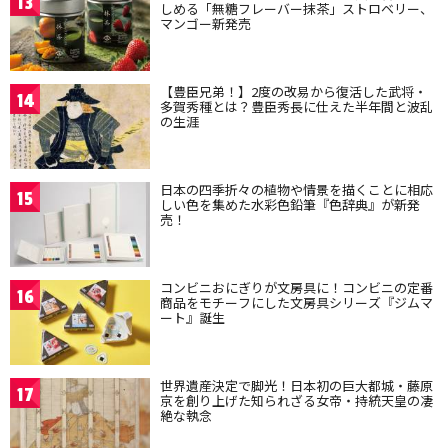
13
しめる「無糖フレーバー抹茶」ストロベリー、
マンゴー新発売
【豊臣兄弟！】2度の改易から復活した武将・
14
多賀秀種とは？豊臣秀長に仕えた半年間と波乱
の生涯
日本の四季折々の植物や情景を描くことに相応
15
しい色を集めた水彩色鉛筆『色辞典』が新発
売！
コンビニおにぎりが文房具に！コンビニの定番
16
商品をモチーフにした文房具シリーズ『ジムマ
ート』誕生
世界遺産決定で脚光！日本初の巨大都城・藤原
17
京を創り上げた知られざる女帝・持統天皇の凄
絶な執念