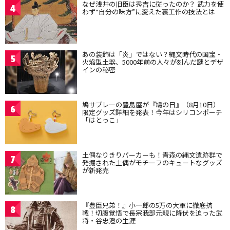
なぜ浅井の旧臣は秀吉に従ったのか？ 武力を使
4
わず“自分の味方”に変えた裏工作の技法とは
あの装飾は「炎」ではない？縄文時代の国宝・
5
火焔型土器、5000年前の人々が刻んだ謎とデザ
インの秘密
鳩サブレーの豊島屋が『鳩の日』（8月10日）
6
限定グッズ詳細を発表！今年はシリコンポーチ
「はとっこ」
土偶なりきりパーカーも！青森の縄文遺跡群で
7
発掘された土偶がモチーフのキュートなグッズ
が新発売
『豊臣兄弟！』小一郎の5万の大軍に徹底抗
8
戦！切腹覚悟で長宗我部元親に降伏を迫った武
将・谷忠澄の生涯