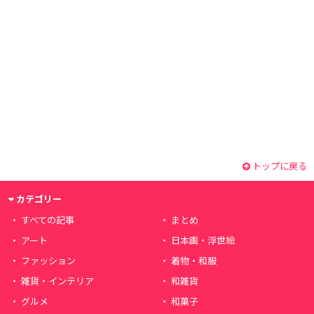
トップに戻る
カテゴリー
すべての記事
まとめ
アート
日本画・浮世絵
ファッション
着物・和服
雑貨・インテリア
和雑貨
グルメ
和菓子