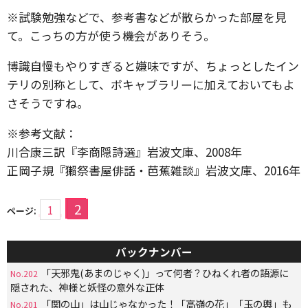
※試験勉強などで、参考書などが散らかった部屋を見
て。こっちの方が使う機会がありそう。
博識自慢もやりすぎると嫌味ですが、ちょっとしたイン
テリの別称として、ボキャブラリーに加えておいてもよ
さそうですね。
※参考文献：
川合康三訳『李商隠詩選』岩波文庫、2008年
正岡子規『獺祭書屋俳話・芭蕉雑談』岩波文庫、2016年
2
1
ページ:
バックナンバー
「天邪鬼(あまのじゃく)」って何者？ひねくれ者の語源に
No.202
隠された、神様と妖怪の意外な正体
「関の山」は山じゃなかった！「高嶺の花」「玉の輿」も
No.201