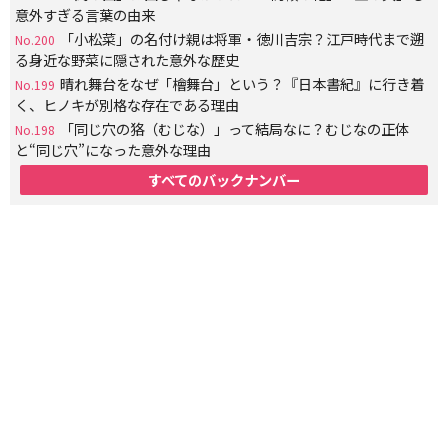
意外すぎる言葉の由来
「小松菜」の名付け親は将軍・徳川吉宗？江戸時代まで遡
No.200
る身近な野菜に隠された意外な歴史
晴れ舞台をなぜ「檜舞台」という？『日本書紀』に行き着
No.199
く、ヒノキが別格な存在である理由
「同じ穴の狢（むじな）」って結局なに？むじなの正体
No.198
と“同じ穴”になった意外な理由
すべてのバックナンバー