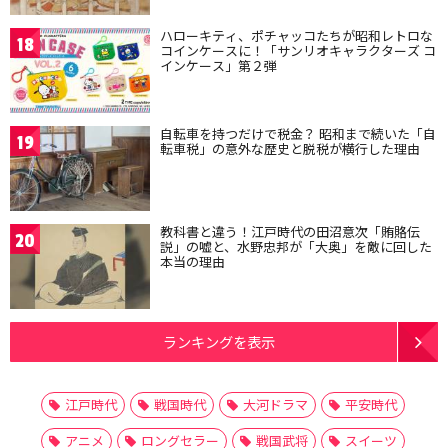
ハローキティ、ポチャッコたちが昭和レトロな
18
コインケースに！「サンリオキャラクターズ コ
インケース」第２弾
自転車を持つだけで税金？ 昭和まで続いた「自
19
転車税」の意外な歴史と脱税が横行した理由
教科書と違う！江戸時代の田沼意次「賄賂伝
20
説」の嘘と、水野忠邦が「大奥」を敵に回した
本当の理由
ランキングを表示
江戸時代
戦国時代
大河ドラマ
平安時代
アニメ
ロングセラー
戦国武将
スイーツ