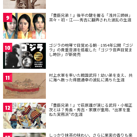
『豊臣兄弟！』後半の鍵を握る「浅井三姉妹」
9
茶々・初・江——秀吉に翻弄された波乱の生涯
ゴジラの咆哮で目覚める朝…1954年公開『ゴジ
10
ラ』の貴重音源を搭載した「ゴジラ音声目覚ま
し時計」が新発売
村上水軍を率いた戦国武将！幼い弟を支え、共
11
に海へ散った得居通幸の波乱に満ちた生涯
『豊臣兄弟！』で萩原護が演じる武将・小堀正
12
次とは？秀長・秀吉・家康が重用、“出家を重
ねた実務派”の生涯
しっかり抹茶の味わい、さらに果実の香りも楽