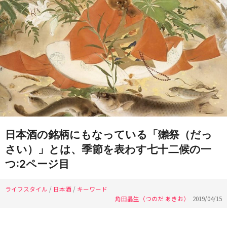
日本酒の銘柄にもなっている「獺祭（だっ
さい）」とは、季節を表わす七十二候の一
つ:2ページ目
ライフスタイル
/
日本酒
/
キーワード
角田晶生（つのだ あきお）
2019/04/15