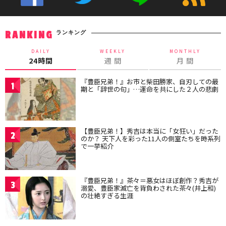
ランキング
RANKING
DAILY
WEEKLY
MONTHLY
24時間
週 間
月 間
『豊臣兄弟！』お市と柴田勝家、自刃しての最
1
期と「辞世の句」…運命を共にした２人の悲劇
【豊臣兄弟！】秀吉は本当に「女狂い」だった
2
のか？ 天下人を彩った11人の側室たちを時系列
で一挙紹介
『豊臣兄弟！』茶々＝悪女はほぼ創作？秀吉が
3
溺愛、豊臣家滅亡を背負わされた茶々(井上和)
の壮絶すぎる生涯