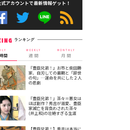
公式アカウントで最新情報ゲット！
ランキング
KING
ILY
WEEKLY
MONTHLY
4時間
週 間
月 間
『豊臣兄弟！』お市と柴田勝
家、自刃しての最期と「辞世
の句」…運命を共にした２人
の悲劇
『豊臣兄弟！』茶々＝悪女は
ほぼ創作？秀吉が溺愛、豊臣
家滅亡を背負わされた茶々
(井上和)の壮絶すぎる生涯
【豊臣兄弟！】秀吉は本当に