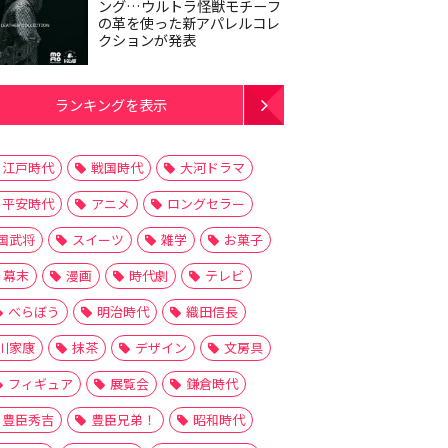
ング…ウルトラ怪獣モチーフ
の革を使った新アパレルコレ
クションが発表
ランキングを表示
江戸時代
戦国時代
大河ドラマ
平安時代
アニメ
ロングセラー
国武将
スイーツ
雑学
お菓子
幕末
漫画
時代劇
テレビ
べらぼう
明治時代
織田信長
川家康
抹茶
デザイン
文房具
フィギュア
展覧会
鎌倉時代
豊臣秀吉
豊臣兄弟！
昭和時代