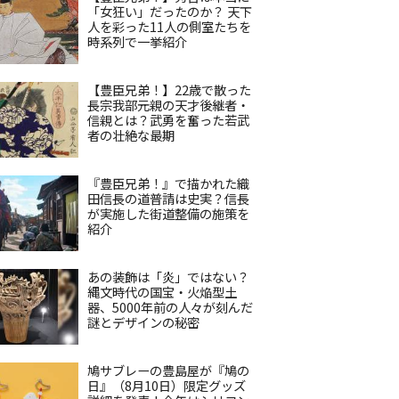
「女狂い」だったのか？ 天下
人を彩った11人の側室たちを
時系列で一挙紹介
【豊臣兄弟！】22歳で散った
長宗我部元親の天才後継者・
信親とは？武勇を奮った若武
者の壮絶な最期
『豊臣兄弟！』で描かれた織
田信長の道普請は史実？信長
が実施した街道整備の施策を
紹介
あの装飾は「炎」ではない？
縄文時代の国宝・火焔型土
器、5000年前の人々が刻んだ
謎とデザインの秘密
鳩サブレーの豊島屋が『鳩の
日』（8月10日）限定グッズ