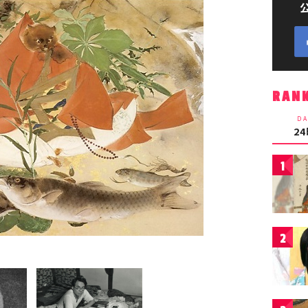
RAN
DA
2
1
2