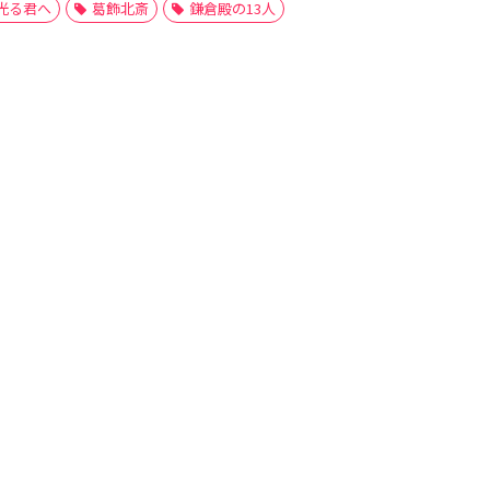
光る君へ
葛飾北斎
鎌倉殿の13人