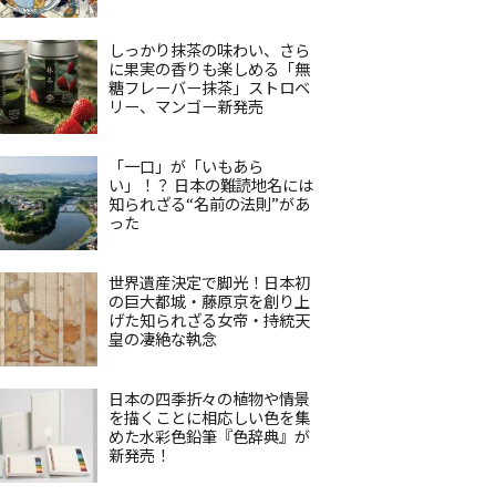
しっかり抹茶の味わい、さら
に果実の香りも楽しめる「無
糖フレーバー抹茶」ストロベ
リー、マンゴー新発売
「一口」が「いもあら
い」！？ 日本の難読地名には
知られざる“名前の法則”があ
った
世界遺産決定で脚光！日本初
の巨大都城・藤原京を創り上
げた知られざる女帝・持統天
皇の凄絶な執念
日本の四季折々の植物や情景
を描くことに相応しい色を集
めた水彩色鉛筆『色辞典』が
新発売！