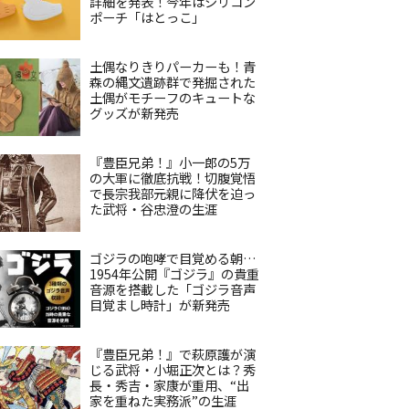
詳細を発表！今年はシリコン
ポーチ「はとっこ」
土偶なりきりパーカーも！青
森の縄文遺跡群で発掘された
土偶がモチーフのキュートな
グッズが新発売
『豊臣兄弟！』小一郎の5万
の大軍に徹底抗戦！切腹覚悟
で長宗我部元親に降伏を迫っ
た武将・谷忠澄の生涯
ゴジラの咆哮で目覚める朝…
1954年公開『ゴジラ』の貴重
音源を搭載した「ゴジラ音声
目覚まし時計」が新発売
『豊臣兄弟！』で萩原護が演
じる武将・小堀正次とは？秀
長・秀吉・家康が重用、“出
家を重ねた実務派”の生涯