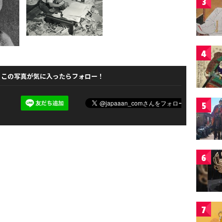
3
4
この写真が気に入ったらフォロー！
5
6
7