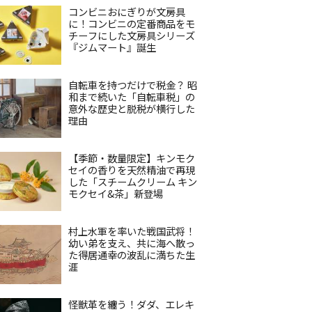
コンビニおにぎりが文房具
に！コンビニの定番商品をモ
チーフにした文房具シリーズ
『ジムマート』誕生
自転車を持つだけで税金？ 昭
和まで続いた「自転車税」の
意外な歴史と脱税が横行した
理由
【季節・数量限定】キンモク
セイの香りを天然精油で再現
した「スチームクリーム キン
モクセイ&茶」新登場
村上水軍を率いた戦国武将！
幼い弟を支え、共に海へ散っ
た得居通幸の波乱に満ちた生
涯
怪獣革を纏う！ダダ、エレキ