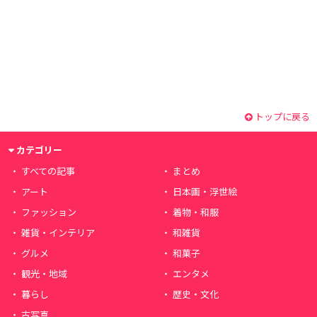
トップに戻る
カテゴリー
すべての記事
まとめ
アート
日本画・浮世絵
ファッション
着物・和服
雑貨・インテリア
和雑貨
グルメ
和菓子
観光・地域
エンタメ
暮らし
歴史・文化
古写真