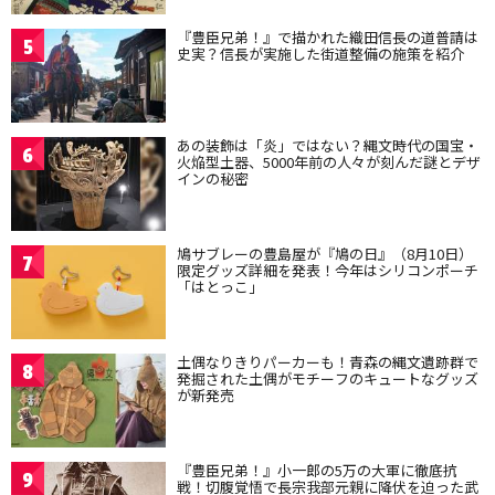
『豊臣兄弟！』で描かれた織田信長の道普請は
5
史実？信長が実施した街道整備の施策を紹介
あの装飾は「炎」ではない？縄文時代の国宝・
6
火焔型土器、5000年前の人々が刻んだ謎とデザ
インの秘密
鳩サブレーの豊島屋が『鳩の日』（8月10日）
7
限定グッズ詳細を発表！今年はシリコンポーチ
「はとっこ」
土偶なりきりパーカーも！青森の縄文遺跡群で
8
発掘された土偶がモチーフのキュートなグッズ
が新発売
『豊臣兄弟！』小一郎の5万の大軍に徹底抗
9
戦！切腹覚悟で長宗我部元親に降伏を迫った武