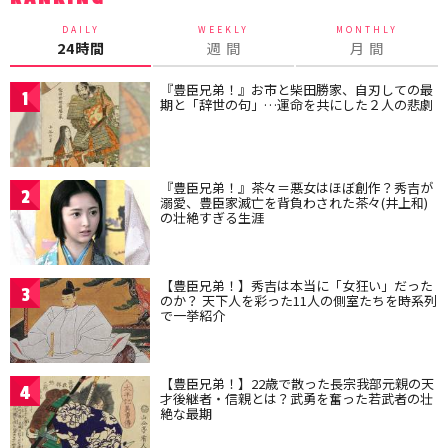
DAILY
WEEKLY
MONTHLY
24時間
週 間
月 間
『豊臣兄弟！』お市と柴田勝家、自刃しての最
1
期と「辞世の句」…運命を共にした２人の悲劇
『豊臣兄弟！』茶々＝悪女はほぼ創作？秀吉が
2
溺愛、豊臣家滅亡を背負わされた茶々(井上和)
の壮絶すぎる生涯
【豊臣兄弟！】秀吉は本当に「女狂い」だった
3
のか？ 天下人を彩った11人の側室たちを時系列
で一挙紹介
【豊臣兄弟！】22歳で散った長宗我部元親の天
4
才後継者・信親とは？武勇を奮った若武者の壮
絶な最期