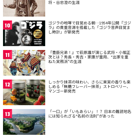
将・谷忠澄の生涯
ゴジラの咆哮で目覚める朝…1954年公開『ゴジ
10
ラ』の貴重音源を搭載した「ゴジラ音声目覚ま
し時計」が新発売
『豊臣兄弟！』で萩原護が演じる武将・小堀正
11
次とは？秀長・秀吉・家康が重用、“出家を重
ねた実務派”の生涯
しっかり抹茶の味わい、さらに果実の香りも楽
12
しめる「無糖フレーバー抹茶」ストロベリー、
マンゴー新発売
「一口」が「いもあらい」！？ 日本の難読地名
13
には知られざる“名前の法則”があった