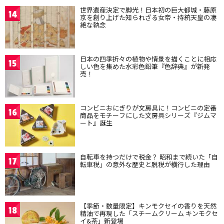
世界遺産決定で脚光！日本初の巨大都城・藤原
14
京を創り上げた知られざる女帝・持統天皇の凄
絶な執念
日本の四季折々の植物や情景を描くことに相応
15
しい色を集めた水彩色鉛筆『色辞典』が新発
売！
コンビニおにぎりが文房具に！コンビニの定番
16
商品をモチーフにした文房具シリーズ『ジムマ
ート』誕生
自転車を持つだけで税金？ 昭和まで続いた「自
17
転車税」の意外な歴史と脱税が横行した理由
【季節・数量限定】キンモクセイの香りを天然
18
精油で再現した「スチームクリーム キンモクセ
イ&茶」新登場