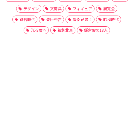
デザイン
文房具
フィギュア
展覧会
鎌倉時代
豊臣秀吉
豊臣兄弟！
昭和時代
光る君へ
葛飾北斎
鎌倉殿の13人