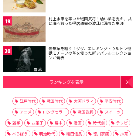
村上水軍を率いた戦国武将！幼い弟を支え、共
19
に海へ散った得居通幸の波乱に満ちた生涯
怪獣革を纏う！ダダ、エレキング…ウルトラ怪
20
獣モチーフの革を使った新アパレルコレクショ
ンが発表
ランキングを表示
江戸時代
戦国時代
大河ドラマ
平安時代
アニメ
ロングセラー
戦国武将
スイーツ
雑学
お菓子
幕末
漫画
時代劇
テレビ
べらぼう
明治時代
織田信長
徳川家康
抹茶