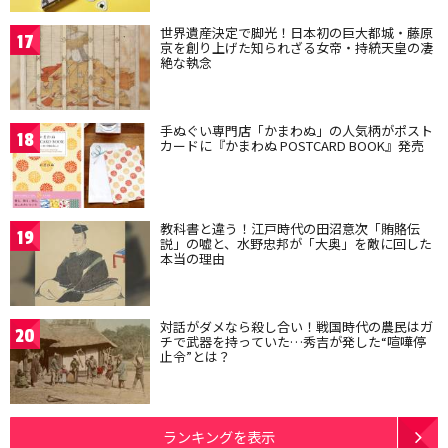
世界遺産決定で脚光！日本初の巨大都城・藤原
17
京を創り上げた知られざる女帝・持統天皇の凄
絶な執念
手ぬぐい専門店「かまわぬ」の人気柄がポスト
18
カードに『かまわぬ POSTCARD BOOK』発売
教科書と違う！江戸時代の田沼意次「賄賂伝
19
説」の嘘と、水野忠邦が「大奥」を敵に回した
本当の理由
対話がダメなら殺し合い！戦国時代の農民はガ
20
チで武器を持っていた…秀吉が発した“喧嘩停
止令”とは？
ランキングを表示