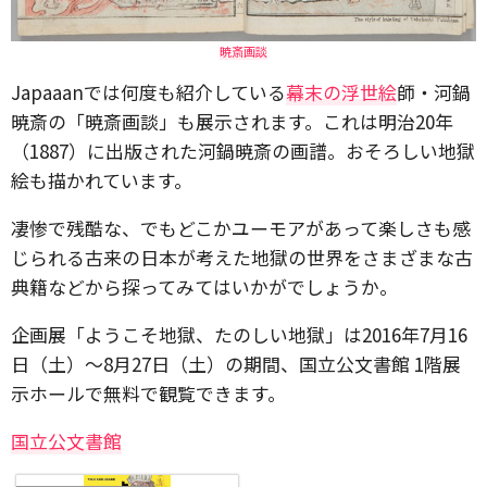
暁斎画談
Japaaanでは何度も紹介している
幕末の
浮世絵
師・河鍋
暁斎の「暁斎画談」も展示されます。これは明治20年
（1887）に出版された河鍋暁斎の画譜。おそろしい地獄
絵も描かれています。
凄惨で残酷な、でもどこかユーモアがあって楽しさも感
じられる古来の日本が考えた地獄の世界をさまざまな古
典籍などから探ってみてはいかがでしょうか。
企画展「ようこそ地獄、たのしい地獄」は2016年7月16
日（土）～8月27日（土）の期間、国立公文書館 1階展
示ホールで無料で観覧できます。
国立公文書館