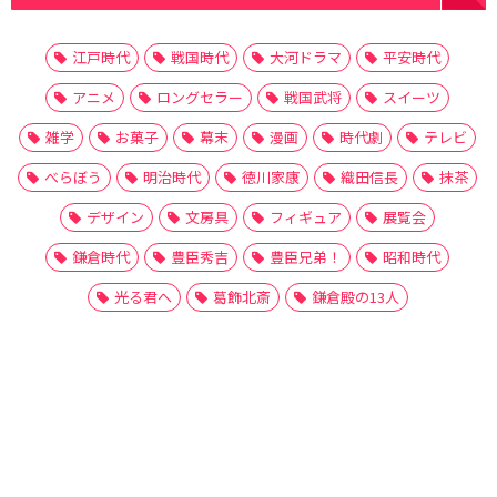
江戸時代
戦国時代
大河ドラマ
平安時代
アニメ
ロングセラー
戦国武将
スイーツ
雑学
お菓子
幕末
漫画
時代劇
テレビ
べらぼう
明治時代
徳川家康
織田信長
抹茶
デザイン
文房具
フィギュア
展覧会
鎌倉時代
豊臣秀吉
豊臣兄弟！
昭和時代
光る君へ
葛飾北斎
鎌倉殿の13人