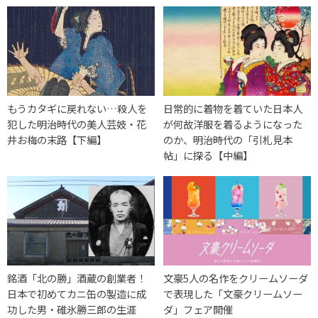
もうカタギに戻れない…殺人を
日常的に着物を着ていた日本人
犯した明治時代の美人芸妓・花
が何故洋服を着るようになった
井お梅の末路【下編】
のか、明治時代の「引札見本
帖」に探る【中編】
銘酒「北の勝」酒蔵の創業者！
文豪5人の名作をクリームソーダ
日本で初めてカニ缶の製造に成
で表現した「文豪クリームソー
功した男・碓氷勝三郎の生涯
ダ」フェア開催