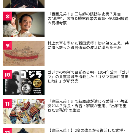
『豊臣兄弟！』三法師の誘拐は史実？秀吉
8
の“暴挙”、お市＆勝家再婚の真意…第30回放送
の真相考察
村上水軍を率いた戦国武将！幼い弟を支え、共
9
に海へ散った得居通幸の波乱に満ちた生涯
ゴジラの咆哮で目覚める朝…1954年公開『ゴジ
10
ラ』の貴重音源を搭載した「ゴジラ音声目覚ま
し時計」が新発売
『豊臣兄弟！』で萩原護が演じる武将・小堀正
11
次とは？秀長・秀吉・家康が重用、“出家を重
ねた実務派”の生涯
【豊臣兄弟！】2度の改易から復活した武将・