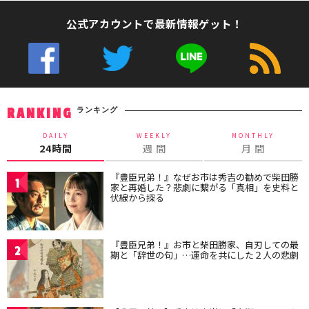
公式アカウントで最新情報ゲット！
ランキング
RANKING
DAILY
WEEKLY
MONTHLY
24時間
週 間
月 間
『豊臣兄弟！』なぜお市は秀吉の勧めで柴田勝
1
家と再婚した？悲劇に繋がる「真相」を史料と
伏線から探る
『豊臣兄弟！』お市と柴田勝家、自刃しての最
2
期と「辞世の句」…運命を共にした２人の悲劇