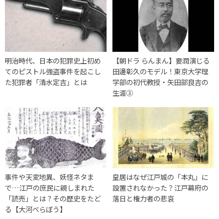
明治時代、日本の犯罪史上初め
【朝ドラ らんまん】要潤演じる
てのピストル強盗事件を起こし
田邊彰久のモデル！東京大学理
た犯罪者「清水定吉」とは
学部の初代教授・矢田部良吉の
生涯③
事件や天変地異、妖怪ネタま
皇居はなぜ江戸城の「本丸」に
で…江戸の庶民に親しまれた
設置されなかった？江戸幕府の
「読売」とは？その歴史をたど
落日と権力者の悲哀
る【大河べらぼう】