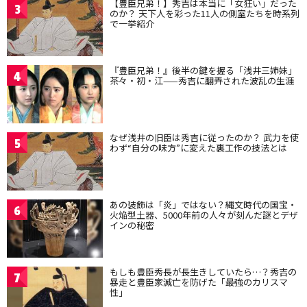
【豊臣兄弟！】秀吉は本当に「女狂い」だった
3
のか？ 天下人を彩った11人の側室たちを時系列
で一挙紹介
『豊臣兄弟！』後半の鍵を握る「浅井三姉妹」
4
茶々・初・江——秀吉に翻弄された波乱の生涯
なぜ浅井の旧臣は秀吉に従ったのか？ 武力を使
5
わず“自分の味方”に変えた裏工作の技法とは
あの装飾は「炎」ではない？縄文時代の国宝・
6
火焔型土器、5000年前の人々が刻んだ謎とデザ
インの秘密
もしも豊臣秀長が長生きしていたら…？秀吉の
7
暴走と豊臣家滅亡を防げた「最強のカリスマ
性」