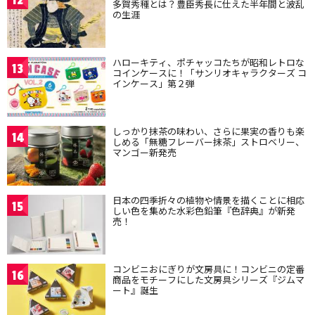
12
多賀秀種とは？豊臣秀長に仕えた半年間と波乱
の生涯
ハローキティ、ポチャッコたちが昭和レトロな
13
コインケースに！「サンリオキャラクターズ コ
インケース」第２弾
しっかり抹茶の味わい、さらに果実の香りも楽
14
しめる「無糖フレーバー抹茶」ストロベリー、
マンゴー新発売
日本の四季折々の植物や情景を描くことに相応
15
しい色を集めた水彩色鉛筆『色辞典』が新発
売！
コンビニおにぎりが文房具に！コンビニの定番
16
商品をモチーフにした文房具シリーズ『ジムマ
ート』誕生