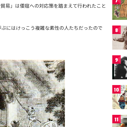
7
合貿易」は倭寇への対応策を踏まえて行われたこと
呼ぶにはけっこう複雑な素性の人たちだったので
8
9
10
11