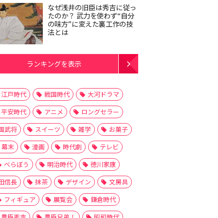
なぜ浅井の旧臣は秀吉に従っ
たのか？ 武力を使わず“自分
の味方”に変えた裏工作の技
法とは
ランキングを表示
江戸時代
戦国時代
大河ドラマ
平安時代
アニメ
ロングセラー
国武将
スイーツ
雑学
お菓子
幕末
漫画
時代劇
テレビ
べらぼう
明治時代
徳川家康
田信長
抹茶
デザイン
文房具
フィギュア
展覧会
鎌倉時代
豊臣秀吉
豊臣兄弟！
昭和時代