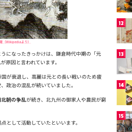
12
寇（Wikipediaより）
ようになったきっかけは、鎌倉時代中期の「元
13
乱が原因と言われています。
帝国が衰退し、高麗は元との長い戦いのため疲
安、政治の混乱が続いていました。
14
南北朝の争乱
が続き、北九州の御家人や農民が窮
15
拠点として活動していたといいます。