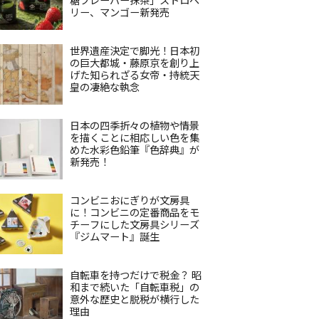
リー、マンゴー新発売
世界遺産決定で脚光！日本初
の巨大都城・藤原京を創り上
げた知られざる女帝・持統天
皇の凄絶な執念
日本の四季折々の植物や情景
を描くことに相応しい色を集
めた水彩色鉛筆『色辞典』が
新発売！
コンビニおにぎりが文房具
に！コンビニの定番商品をモ
チーフにした文房具シリーズ
『ジムマート』誕生
自転車を持つだけで税金？ 昭
和まで続いた「自転車税」の
意外な歴史と脱税が横行した
理由