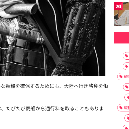
20
戦
要な兵糧を確保するためにも、大陸へ行き略奪を働
。
は、たびたび商船から通行料を取ることもありま
織