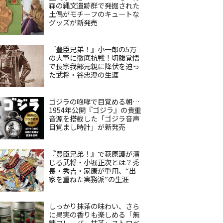
森の縄文遺跡群で発掘された
土偶がモチーフのキュートな
グッズが新発売
『豊臣兄弟！』小一郎の5万
の大軍に徹底抗戦！切腹覚悟
で長宗我部元親に降伏を迫っ
た武将・谷忠澄の生涯
ゴジラの咆哮で目覚める朝…
1954年公開『ゴジラ』の貴重
音源を搭載した「ゴジラ音声
目覚まし時計」が新発売
『豊臣兄弟！』で萩原護が演
じる武将・小堀正次とは？秀
長・秀吉・家康が重用、“出
家を重ねた実務派”の生涯
しっかり抹茶の味わい、さら
に果実の香りも楽しめる「無
糖フレーバー抹茶」ストロベ