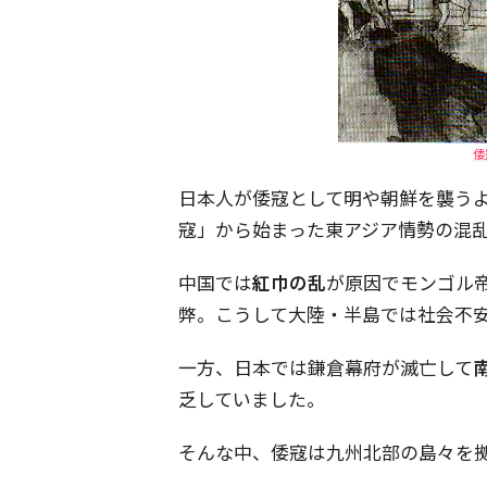
倭
日本人が倭寇として明や朝鮮を襲う
寇」から始まった東アジア情勢の混
中国では
紅巾の乱
が原因でモンゴル
弊。こうして大陸・半島では社会不
一方、日本では鎌倉幕府が滅亡して
乏していました。
そんな中、倭寇は九州北部の島々を