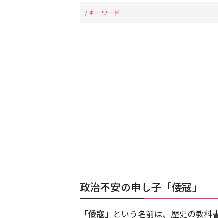
/
キーワード
政治不安の申し子「倭寇」
「倭寇」
という名前は、歴史の教科