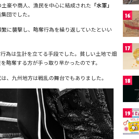
の土豪や商人、漁民を中心に結成された
「水軍」
装集団でした。
16
頻繁に襲撃し、略奪行為を繰り返していたといい
17
賊行為は生計を立てる手段でした。貧しい土地で畑
辺を略奪する方が手っ取り早かったのです。
代は、九州地方は戦乱の舞台でもありました。
18
19