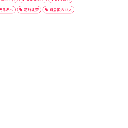
光る君へ
葛飾北斎
鎌倉殿の13人