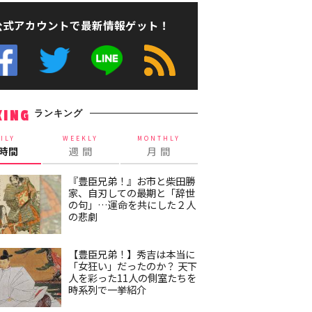
公式アカウントで最新情報ゲット！
ランキング
KING
ILY
WEEKLY
MONTHLY
4時間
週 間
月 間
『豊臣兄弟！』お市と柴田勝
家、自刃しての最期と「辞世
の句」…運命を共にした２人
の悲劇
【豊臣兄弟！】秀吉は本当に
「女狂い」だったのか？ 天下
人を彩った11人の側室たちを
時系列で一挙紹介