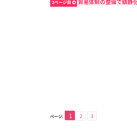
貿易体制の整備で鎮静
2ページ目
1
2
3
ページ: