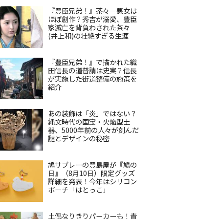
『豊臣兄弟！』茶々＝悪女は
ほぼ創作？秀吉が溺愛、豊臣
家滅亡を背負わされた茶々
(井上和)の壮絶すぎる生涯
『豊臣兄弟！』で描かれた織
田信長の道普請は史実？信長
が実施した街道整備の施策を
紹介
あの装飾は「炎」ではない？
縄文時代の国宝・火焔型土
器、5000年前の人々が刻んだ
謎とデザインの秘密
鳩サブレーの豊島屋が『鳩の
日』（8月10日）限定グッズ
詳細を発表！今年はシリコン
ポーチ「はとっこ」
土偶なりきりパーカーも！青