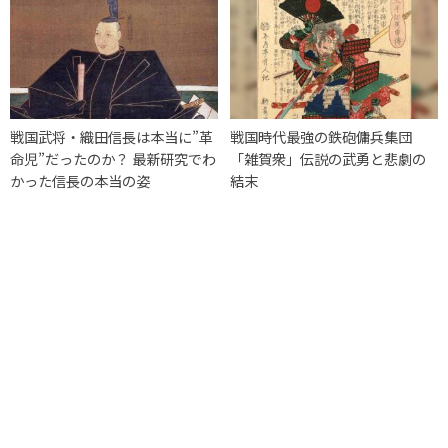
戦国武将・織田信長は本当に”革
戦国時代最強の鉄砲傭兵集団
命児”だったのか？ 最新研究でわ
「雑賀衆」伝説の武勇と悲劇の
かった信長の本当の姿
結末