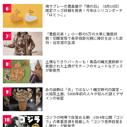
鳩サブレーの豊島屋が『鳩の日』（8月10日）
6
限定グッズ詳細を発表！今年はシリコンポーチ
「はとっこ」
『豊臣兄弟！』小一郎の5万の大軍に徹底抗
7
戦！切腹覚悟で長宗我部元親に降伏を迫った武
将・谷忠澄の生涯
土偶なりきりパーカーも！青森の縄文遺跡群で
8
発掘された土偶がモチーフのキュートなグッズ
が新発売
あの装飾は「炎」ではない？縄文時代の国宝・
9
火焔型土器、5000年前の人々が刻んだ謎とデザ
インの秘密
ゴジラの咆哮で目覚める朝…1954年公開『ゴジ
10
ラ』の貴重音源を搭載した「ゴジラ音声目覚ま
し時計」が新発売