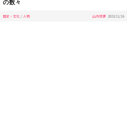
の数々
歴史・文化
/
人物
山内琉夢
2023/11/16