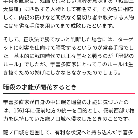
宇喜多直家は、残酷で荒々しい強者を意味する「戦国三
大梟雄」に匹敵する人物として有名です。その名に相応
しく、肉親の情けなど関係なく裏切り者や敵対する人物
には卑劣な手段を用いてまで成敗したといます。
そして、正攻法で勝てないと判断した場合には、ターゲ
ットに刺客を仕向けて暗殺するというのが常套手段でし
た。基本的に戦国時代では正々堂々と戦うのが「暗黙の
ルール」でしたが、宇喜多直家にとってこのルールは生
き抜くための妨げにしかならなかったのでしょう。
暗殺の才能が開花するとき
宇喜多直家が自身の中に眠る暗殺の才能に気づいたの
は、1561年に備前地方の統一を目的とし、備前西部で権
力を保持していた龍ノ口城へ侵攻したときのことです。
龍ノ口城を包囲して、有利な状況へと持ち込んだ宇喜多