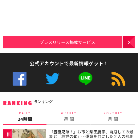
プレスリリース掲載サービス
公式アカウントで最新情報ゲット！
ランキング
RANKING
DAILY
WEEKLY
MONTHLY
24時間
週 間
月 間
『豊臣兄弟！』お市と柴田勝家、自刃しての最
1
期と「辞世の句」…運命を共にした２人の悲劇