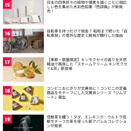
日本の四季折々の植物や情景を描くことに相応
15
しい色を集めた水彩色鉛筆『色辞典』が新発
売！
自転車を持つだけで税金？ 昭和まで続いた「自
16
転車税」の意外な歴史と脱税が横行した理由
【季節・数量限定】キンモクセイの香りを天然
17
精油で再現した「スチームクリーム キンモクセ
イ&茶」新登場
コンビニおにぎりが文房具に！コンビニの定番
18
商品をモチーフにした文房具シリーズ『ジムマ
ート』誕生
怪獣革を纏う！ダダ、エレキング…ウルトラ怪
19
獣モチーフの革を使った新アパレルコレクショ
ンが発表