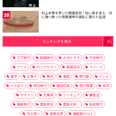
村上水軍を率いた戦国武将！幼い弟を支え、共
20
に海へ散った得居通幸の波乱に満ちた生涯
ランキングを表示
江戸時代
戦国時代
大河ドラマ
平安時代
アニメ
ロングセラー
戦国武将
スイーツ
雑学
お菓子
幕末
漫画
時代劇
テレビ
べらぼう
明治時代
織田信長
徳川家康
抹茶
デザイン
文房具
フィギュア
展覧会
鎌倉時代
豊臣秀吉
豊臣兄弟！
昭和時代
光る君へ
葛飾北斎
鎌倉殿の13人