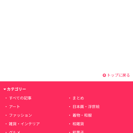
トップに戻る
カテゴリー
すべての記事
まとめ
アート
日本画・浮世絵
ファッション
着物・和服
雑貨・インテリア
和雑貨
グルメ
和菓子