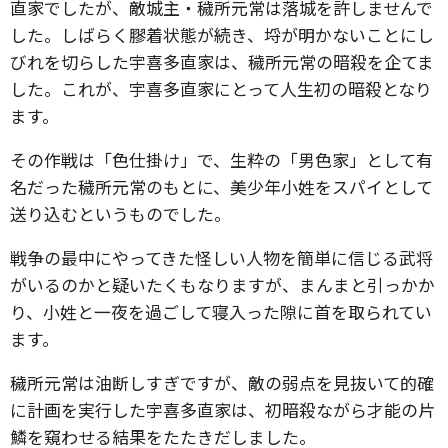
直家でしたが、敵城主・穢所元常は落城を許しませんで
した。しばらく膠着状態が続き、埒が明かないことにし
びれを切らした宇喜多直家は、穢所元常の暗殺を企てま
した。これが、宇喜多直家にとって人生初の暗殺となり
ます。
その作戦は「色仕掛け」で、生粋の「男色家」として有
名だった穢所元常のもとに、美少年小姓をスパイとして
送り込むというものでした。
戦争の最中にやってきた怪しい人物を簡単に信じる武将
がいるのかと疑いたくもなりますが、まんまと引っかか
り、小姓と一夜を過ごして寝入った隙に首を取られてい
ます。
穢所元常は油断しすぎですが、敵の弱点を見抜いて的確
に計画を実行した宇喜多直家は、初暗殺ながら才能の片
鱗を窺わせる結果をたたきだしました。