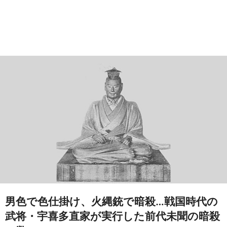
男色で色仕掛け、火縄銃で暗殺…戦国時代の
武将・宇喜多直家が実行した前代未聞の暗殺