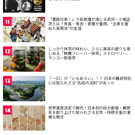
『豊臣兄弟！』で萩原護が演じる武将・小堀正
11
次とは？秀長・秀吉・家康が重用、“出家を重
ねた実務派”の生涯
しっかり抹茶の味わい、さらに果実の香りも楽
12
しめる「無糖フレーバー抹茶」ストロベリー、
マンゴー新発売
「一口」が「いもあらい」！？ 日本の難読地名
13
には知られざる“名前の法則”があった
世界遺産決定で脚光！日本初の巨大都城・藤原
14
京を創り上げた知られざる女帝・持統天皇の凄
絶な執念