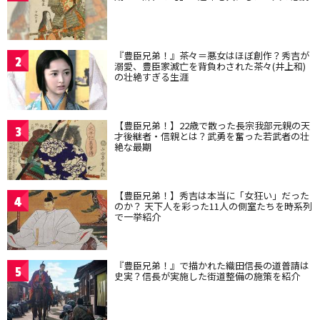
『豊臣兄弟！』茶々＝悪女はほぼ創作？秀吉が
2
溺愛、豊臣家滅亡を背負わされた茶々(井上和)
の壮絶すぎる生涯
【豊臣兄弟！】22歳で散った長宗我部元親の天
3
才後継者・信親とは？武勇を奮った若武者の壮
絶な最期
【豊臣兄弟！】秀吉は本当に「女狂い」だった
4
のか？ 天下人を彩った11人の側室たちを時系列
で一挙紹介
『豊臣兄弟！』で描かれた織田信長の道普請は
5
史実？信長が実施した街道整備の施策を紹介