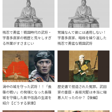
残忍で勇猛！戦国時代の武将・
常識なんて彼には通用しない！
宇喜多直家の戦歴と荒々しすぎ
宇喜多直家、暗殺を繰り返した
る所業がすさまじい
残忍で勇猛な戦国武将
渦中の城を守った武将！！「長
歴史書で捏造された冤罪。武田
篠の戦い」の発端となった長篠
家の重臣・長坂光堅は本当に極
城を守備した奥平信昌の生涯を
悪人だったのか？【後編】
紹介【どうする家康】