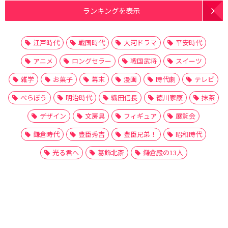
ランキングを表示
江戸時代
戦国時代
大河ドラマ
平安時代
アニメ
ロングセラー
戦国武将
スイーツ
雑学
お菓子
幕末
漫画
時代劇
テレビ
べらぼう
明治時代
織田信長
徳川家康
抹茶
デザイン
文房具
フィギュア
展覧会
鎌倉時代
豊臣秀吉
豊臣兄弟！
昭和時代
光る君へ
葛飾北斎
鎌倉殿の13人