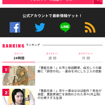
公式アカウントで最新情報ゲット！
ランキング
RANKING
DAILY
WEEKLY
MONTHLY
24時間
週 間
月 間
『豊臣兄弟！』お市と柴田勝家、自刃しての最
1
期と「辞世の句」…運命を共にした２人の悲劇
『豊臣兄弟！』茶々＝悪女はほぼ創作？秀吉が
2
溺愛、豊臣家滅亡を背負わされた茶々(井上和)
の壮絶すぎる生涯