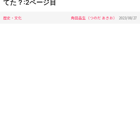
てた？:2ページ目
歴史・文化
角田晶生（つのだ あきお）
2023/08/27