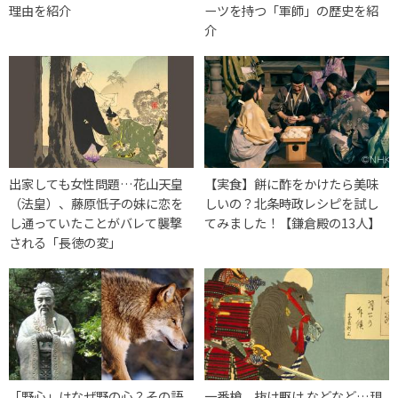
理由を紹介
ーツを持つ「軍師」の歴史を紹
介
出家しても女性問題…花山天皇
【実食】餅に酢をかけたら美味
（法皇）、藤原忯子の妹に恋を
しいの？北条時政レシピを試し
し通っていたことがバレて襲撃
てみました！【鎌倉殿の13人】
される「長徳の変」
「野心」はなぜ野の心？その語
一番槍、抜け駆け などなど…現