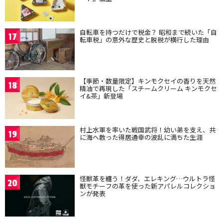
自転車を持つだけで税金？ 昭和まで続いた「自
17
転車税」の意外な歴史と脱税が横行した理由
【季節・数量限定】キンモクセイの香りを天然
18
精油で再現した「スチームクリーム キンモクセ
イ&茶」新登場
村上水軍を率いた戦国武将！幼い弟を支え、共
19
に海へ散った得居通幸の波乱に満ちた生涯
怪獣革を纏う！ダダ、エレキング…ウルトラ怪
20
獣モチーフの革を使った新アパレルコレクショ
ンが発表