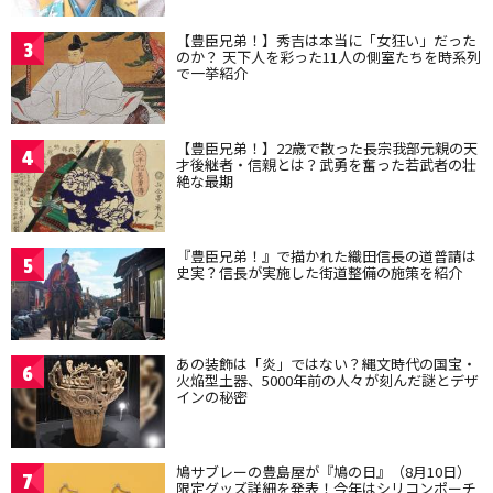
【豊臣兄弟！】秀吉は本当に「女狂い」だった
3
のか？ 天下人を彩った11人の側室たちを時系列
で一挙紹介
【豊臣兄弟！】22歳で散った長宗我部元親の天
4
才後継者・信親とは？武勇を奮った若武者の壮
絶な最期
『豊臣兄弟！』で描かれた織田信長の道普請は
5
史実？信長が実施した街道整備の施策を紹介
あの装飾は「炎」ではない？縄文時代の国宝・
6
火焔型土器、5000年前の人々が刻んだ謎とデザ
インの秘密
鳩サブレーの豊島屋が『鳩の日』（8月10日）
7
限定グッズ詳細を発表！今年はシリコンポーチ