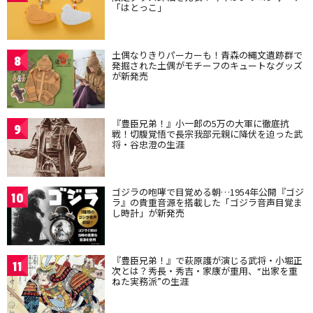
「はとっこ」
土偶なりきりパーカーも！青森の縄文遺跡群で
8
発掘された土偶がモチーフのキュートなグッズ
が新発売
『豊臣兄弟！』小一郎の5万の大軍に徹底抗
9
戦！切腹覚悟で長宗我部元親に降伏を迫った武
将・谷忠澄の生涯
ゴジラの咆哮で目覚める朝…1954年公開『ゴジ
10
ラ』の貴重音源を搭載した「ゴジラ音声目覚ま
し時計」が新発売
『豊臣兄弟！』で萩原護が演じる武将・小堀正
11
次とは？秀長・秀吉・家康が重用、“出家を重
ねた実務派”の生涯