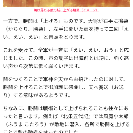
焼け落ちる敵の城、上がる勝鬨（イメージ）
一方で、勝鬨は「上げる」ものです。大将が右手に搗栗
（かちぐり。勝栗）、左手に開いた扇を持って二回「え
い、えい、えい」と音頭をとります。
これを受けて、全軍が一斉に「えい、えい、おう」と応
じました。この時、声の調子は出陣前とは逆に、強く高
い声から次第に低く弱くいきます。
鬨をつくることで軍神を天からお招きしたのに対して、
勝鬨を上げることで御加護に感謝し、天へ奏送（お送
り）する意味があるようです。
ちなみに、勝鬨は戦術として上げられることも往々にあ
ったと言います。例えば『北条五代記』では風魔小太郎
（ふうま こたろう）が敵地に潜入、各所で勝鬨を上げる
ことで敵の動揺を誘ったのでした。