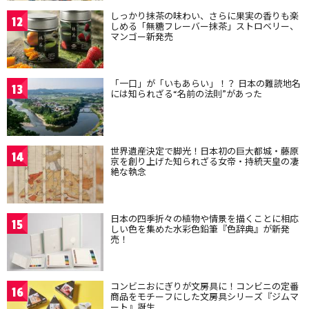
しっかり抹茶の味わい、さらに果実の香りも楽
12
しめる「無糖フレーバー抹茶」ストロベリー、
マンゴー新発売
「一口」が「いもあらい」！？ 日本の難読地名
13
には知られざる“名前の法則”があった
世界遺産決定で脚光！日本初の巨大都城・藤原
14
京を創り上げた知られざる女帝・持統天皇の凄
絶な執念
日本の四季折々の植物や情景を描くことに相応
15
しい色を集めた水彩色鉛筆『色辞典』が新発
売！
コンビニおにぎりが文房具に！コンビニの定番
16
商品をモチーフにした文房具シリーズ『ジムマ
ート』誕生