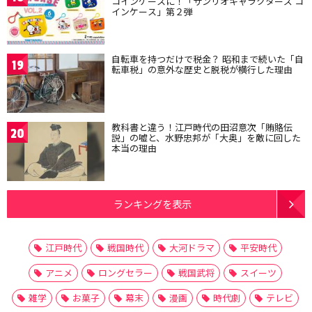
コインケースに！「サンリオキャラクターズ コ
インケース」第２弾
自転車を持つだけで税金？ 昭和まで続いた「自
19
転車税」の意外な歴史と脱税が横行した理由
教科書と違う！江戸時代の田沼意次「賄賂伝
20
説」の嘘と、水野忠邦が「大奥」を敵に回した
本当の理由
ランキングを表示
江戸時代
戦国時代
大河ドラマ
平安時代
アニメ
ロングセラー
戦国武将
スイーツ
雑学
お菓子
幕末
漫画
時代劇
テレビ