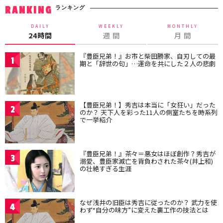
ランキング
RANKING
DAILY
WEEKLY
MONTHLY
24時間
週 間
月 間
『豊臣兄弟！』お市と柴田勝家、自刃しての最
1
期と「辞世の句」…運命を共にした２人の悲劇
【豊臣兄弟！】秀吉は本当に「女狂い」だった
2
のか？ 天下人を彩った11人の側室たちを時系列
で一挙紹介
『豊臣兄弟！』茶々＝悪女はほぼ創作？秀吉が
3
溺愛、豊臣家滅亡を背負わされた茶々(井上和)
の壮絶すぎる生涯
なぜ浅井の旧臣は秀吉に従ったのか？ 武力を使
4
わず“自分の味方”に変えた裏工作の技法とは