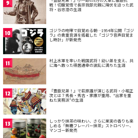
『豊臣兄弟！』小一郎の5万の大軍に徹底抗
9
戦！切腹覚悟で長宗我部元親に降伏を迫った武
将・谷忠澄の生涯
ゴジラの咆哮で目覚める朝…1954年公開『ゴジ
10
ラ』の貴重音源を搭載した「ゴジラ音声目覚ま
し時計」が新発売
村上水軍を率いた戦国武将！幼い弟を支え、共
11
に海へ散った得居通幸の波乱に満ちた生涯
『豊臣兄弟！』で萩原護が演じる武将・小堀正
12
次とは？秀長・秀吉・家康が重用、“出家を重
ねた実務派”の生涯
しっかり抹茶の味わい、さらに果実の香りも楽
13
しめる「無糖フレーバー抹茶」ストロベリー、
マンゴー新発売