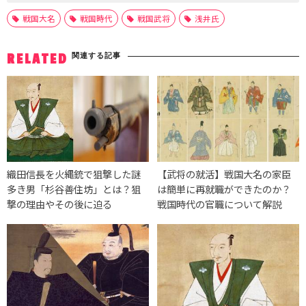
戦国大名
戦国時代
戦国武将
浅井氏
関連する記事
RELATED
織田信長を火縄銃で狙撃した謎
【武将の就活】戦国大名の家臣
多き男「杉谷善住坊」とは？狙
は簡単に再就職ができたのか？
撃の理由やその後に迫る
戦国時代の官職について解説