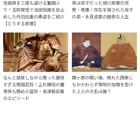
攻城隊を三度も退ける奮闘ぶ
実は双子だった徳川家康の次
り！玉砕覚悟で池田恒興を足止
男・秀康！存在を隠された双子
めした丹羽氏重の勇姿をご紹介
の弟・永見貞愛の数奇な人生
【どうする家康】
なんと放尿しながら戦った豪快
関ヶ原の戦い後、敗れた西軍に
すぎる戦国武将！上杉謙信の養
もかかわらず領地の加増を受け
育係も務めた猛将・金津新兵衛
た２人の大名は誰？
のエピソード