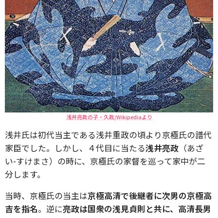
浅井亮政の子・久政/Wikipediaより
浅井氏は初代当主である浅井重政の頃より京極氏の譜代
家臣でした。しかし、４代目に当たる
浅井亮政
（あざ
い-すけまさ）の時に、京極氏の家督を巡って家中が二
分します。
当時、京極氏の当主は
京極高清で後継者に次男の京極高
吉を指名
。逆に
亮政は国衆の浅見貞則と共に、高清長男