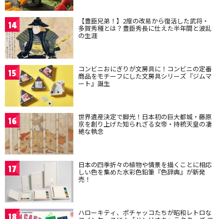
【豊臣兄弟！】2度の改易から復活した武将・
14
多賀秀種とは？豊臣秀長に仕えた半年間と波乱
の生涯
コンビニおにぎりが文房具に！コンビニの定番
15
商品をモチーフにした文房具シリーズ『ジムマ
ート』誕生
世界遺産決定で脚光！日本初の巨大都城・藤原
16
京を創り上げた知られざる女帝・持統天皇の凄
絶な執念
日本の四季折々の植物や情景を描くことに相応
17
しい色を集めた水彩色鉛筆『色辞典』が新発
売！
ハローキティ、ポチャッコたちが昭和レトロな
18