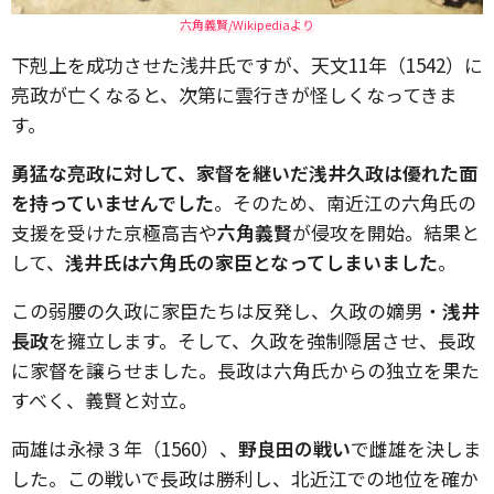
六角義賢/Wikipediaより
下剋上を成功させた浅井氏ですが、天文11年（1542）に
亮政が亡くなると、次第に雲行きが怪しくなってきま
す。
勇猛な亮政に対して、家督を継いだ浅井久政は優れた面
を持っていませんでした
。そのため、南近江の六角氏の
支援を受けた京極高吉や
六角義賢
が侵攻を開始。結果と
して、
浅井氏は六角氏の家臣となってしまいました
。
この弱腰の久政に家臣たちは反発し、久政の嫡男・
浅井
長政
を擁立します。そして、久政を強制隠居させ、長政
に家督を譲らせました。長政は六角氏からの独立を果た
すべく、義賢と対立。
両雄は永禄３年（1560）、
野良田の戦い
で雌雄を決しま
した。この戦いで長政は勝利し、北近江での地位を確か