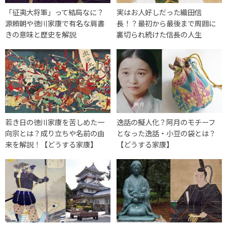
「征夷大将軍」って結局なに？
実はお人好しだった織田信
源頼朝や徳川家康で有名な肩書
長！？最初から最後まで周囲に
きの意味と歴史を解説
裏切られ続けた信長の人生
若き日の徳川家康を苦しめた一
逸話の擬人化？阿月のモチーフ
向宗とは？成り立ちや名前の由
となった逸話・小豆の袋とは？
来を解説！【どうする家康】
【どうする家康】