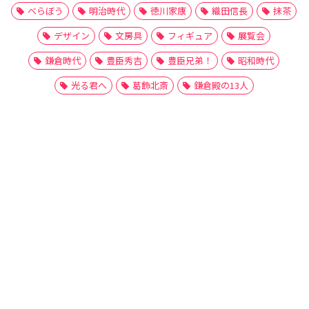
べらぼう
明治時代
徳川家康
織田信長
抹茶
デザイン
文房具
フィギュア
展覧会
鎌倉時代
豊臣秀吉
豊臣兄弟！
昭和時代
光る君へ
葛飾北斎
鎌倉殿の13人