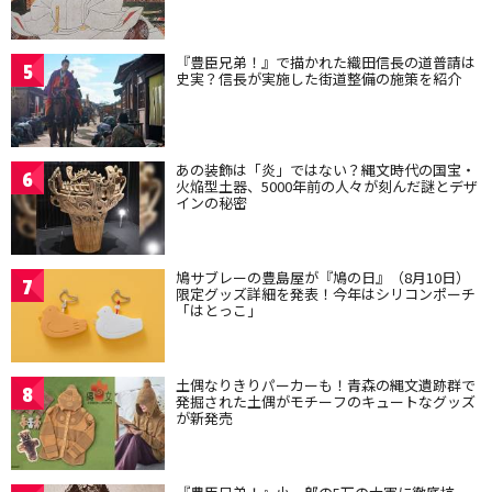
『豊臣兄弟！』で描かれた織田信長の道普請は
5
史実？信長が実施した街道整備の施策を紹介
あの装飾は「炎」ではない？縄文時代の国宝・
6
火焔型土器、5000年前の人々が刻んだ謎とデザ
インの秘密
鳩サブレーの豊島屋が『鳩の日』（8月10日）
7
限定グッズ詳細を発表！今年はシリコンポーチ
「はとっこ」
土偶なりきりパーカーも！青森の縄文遺跡群で
8
発掘された土偶がモチーフのキュートなグッズ
が新発売