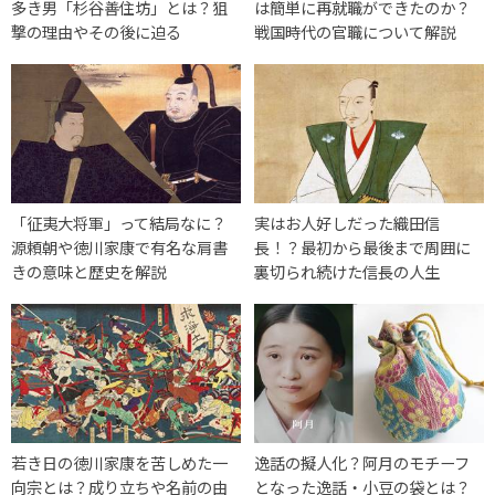
多き男「杉谷善住坊」とは？狙
は簡単に再就職ができたのか？
撃の理由やその後に迫る
戦国時代の官職について解説
「征夷大将軍」って結局なに？
実はお人好しだった織田信
源頼朝や徳川家康で有名な肩書
長！？最初から最後まで周囲に
きの意味と歴史を解説
裏切られ続けた信長の人生
若き日の徳川家康を苦しめた一
逸話の擬人化？阿月のモチーフ
向宗とは？成り立ちや名前の由
となった逸話・小豆の袋とは？