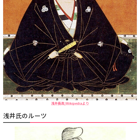
浅井長政/Wikipediaより
浅井氏のルーツ