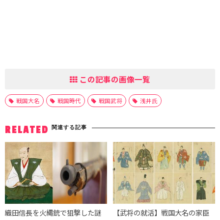
この記事の画像一覧
戦国大名
戦国時代
戦国武将
浅井氏
関連する記事
RELATED
織田信長を火縄銃で狙撃した謎
【武将の就活】戦国大名の家臣