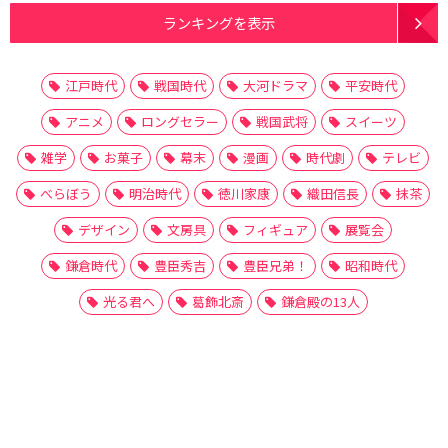
ランキングを表示
江戸時代
戦国時代
大河ドラマ
平安時代
アニメ
ロングセラー
戦国武将
スイーツ
雑学
お菓子
幕末
漫画
時代劇
テレビ
べらぼう
明治時代
徳川家康
織田信長
抹茶
デザイン
文房具
フィギュア
展覧会
鎌倉時代
豊臣秀吉
豊臣兄弟！
昭和時代
光る君へ
葛飾北斎
鎌倉殿の13人