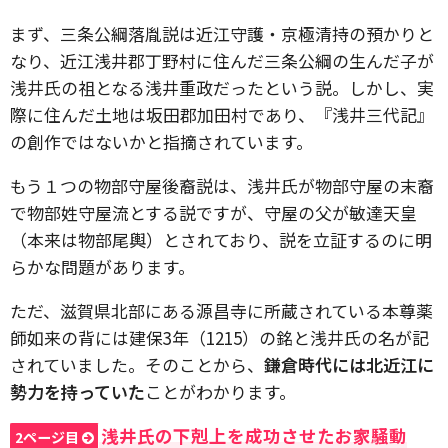
まず、三条公綱落胤説は近江守護・京極清持の預かりと
なり、近江浅井郡丁野村に住んだ三条公綱の生んだ子が
浅井氏の祖となる浅井重政だったという説。しかし、実
際に住んだ土地は坂田郡加田村であり、『浅井三代記』
の創作ではないかと指摘されています。
もう１つの物部守屋後裔説は、浅井氏が物部守屋の末裔
で物部姓守屋流とする説ですが、守屋の父が敏達天皇
（本来は物部尾輿）とされており、説を立証するのに明
らかな問題があります。
ただ、滋賀県北部にある源昌寺に所蔵されている本尊薬
師如来の背には建保3年（1215）の銘と浅井氏の名が記
されていました。そのことから、
鎌倉時代には北近江に
勢力を持っていた
ことがわかります。
浅井氏の下剋上を成功させたお家騒動
2ページ目