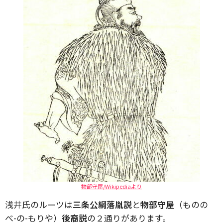
物部守屋/Wikipediaより
浅井氏のルーツは
三条公綱落胤説
と
物部守屋
（ものの
べ-の-もりや）
後裔説
の２通りがあります。