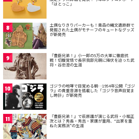
「はとっこ」
土偶なりきりパーカーも！青森の縄文遺跡群で
8
発掘された土偶がモチーフのキュートなグッズ
が新発売
『豊臣兄弟！』小一郎の5万の大軍に徹底抗
9
戦！切腹覚悟で長宗我部元親に降伏を迫った武
将・谷忠澄の生涯
ゴジラの咆哮で目覚める朝…1954年公開『ゴジ
10
ラ』の貴重音源を搭載した「ゴジラ音声目覚ま
し時計」が新発売
『豊臣兄弟！』で萩原護が演じる武将・小堀正
11
次とは？秀長・秀吉・家康が重用、“出家を重
ねた実務派”の生涯