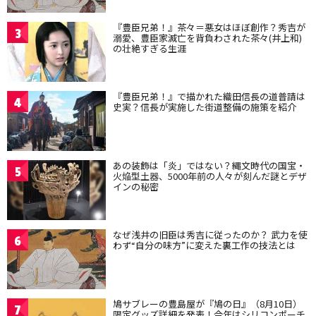
『豊臣兄弟！』茶々＝悪女はほぼ創作？秀吉が
3
溺愛、豊臣家滅亡を背負わされた茶々(井上和)
の壮絶すぎる生涯
『豊臣兄弟！』で描かれた織田信長の道普請は
4
史実？信長が実施した街道整備の施策を紹介
あの装飾は「炎」ではない？縄文時代の国宝・
5
火焔型土器、5000年前の人々が刻んだ謎とデザ
インの秘密
なぜ浅井の旧臣は秀吉に従ったのか？ 武力を使
6
わず“自分の味方”に変えた裏工作の技法とは
鳩サブレーの豊島屋が『鳩の日』（8月10日）
7
限定グッズ詳細を発表！今年はシリコンポーチ