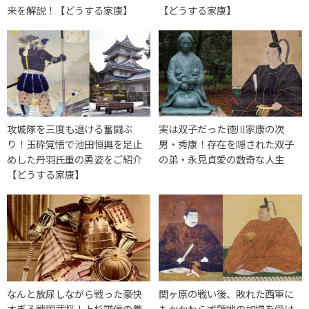
来を解説！【どうする家康】
【どうする家康】
攻城隊を三度も退ける奮闘ぶ
実は双子だった徳川家康の次
り！玉砕覚悟で池田恒興を足止
男・秀康！存在を隠された双子
めした丹羽氏重の勇姿をご紹介
の弟・永見貞愛の数奇な人生
【どうする家康】
なんと放尿しながら戦った豪快
関ヶ原の戦い後、敗れた西軍に
すぎる戦国武将！上杉謙信の養
もかかわらず領地の加増を受け