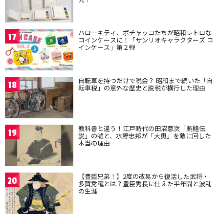
ハローキティ、ポチャッコたちが昭和レトロな
17
コインケースに！「サンリオキャラクターズ コ
インケース」第２弾
自転車を持つだけで税金？ 昭和まで続いた「自
18
転車税」の意外な歴史と脱税が横行した理由
教科書と違う！江戸時代の田沼意次「賄賂伝
19
説」の嘘と、水野忠邦が「大奥」を敵に回した
本当の理由
【豊臣兄弟！】2度の改易から復活した武将・
20
多賀秀種とは？豊臣秀長に仕えた半年間と波乱
の生涯