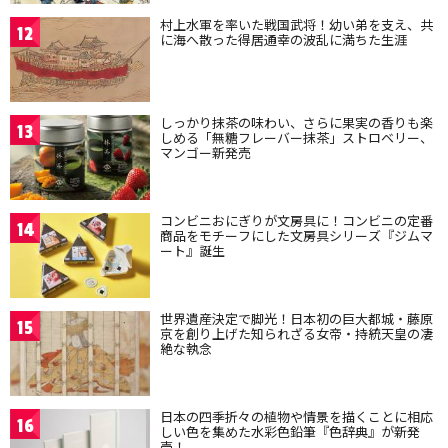
村上水軍を率いた戦国武将！幼い弟を支え、共
12
に海へ散った得居通幸の波乱に満ちた生涯
しっかり抹茶の味わい、さらに果実の香りも楽
13
しめる「無糖フレーバー抹茶」ストロベリー、
マンゴー新発売
コンビニおにぎりが文房具に！コンビニの定番
14
商品をモチーフにした文房具シリーズ『ジムマ
ート』誕生
世界遺産決定で脚光！日本初の巨大都城・藤原
15
京を創り上げた知られざる女帝・持統天皇の凄
絶な執念
日本の四季折々の植物や情景を描くことに相応
16
しい色を集めた水彩色鉛筆『色辞典』が新発
売！