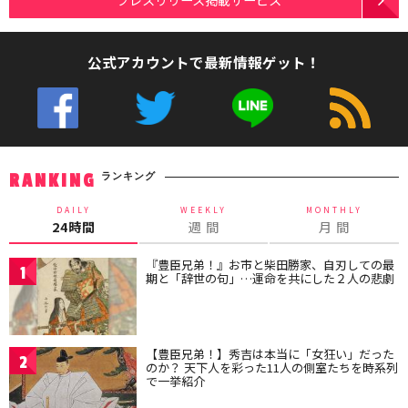
公式アカウントで最新情報ゲット！
ランキング
RANKING
DAILY
WEEKLY
MONTHLY
24時間
週 間
月 間
『豊臣兄弟！』お市と柴田勝家、自刃しての最
1
期と「辞世の句」…運命を共にした２人の悲劇
【豊臣兄弟！】秀吉は本当に「女狂い」だった
2
のか？ 天下人を彩った11人の側室たちを時系列
で一挙紹介